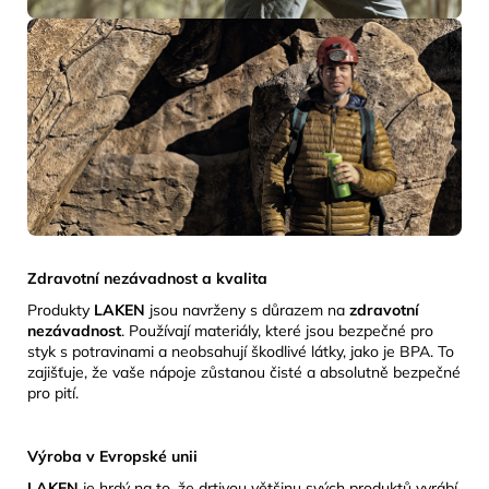
Zdravotní nezávadnost a kvalita
Produkty
LAKEN
jsou navrženy s důrazem na
zdravotní
nezávadnost
.
Používají materiály, které jsou bezpečné pro
styk s potravinami a neobsahují škodlivé látky, jako je BPA.
To
zajišťuje, že vaše nápoje zůstanou čisté a absolutně bezpečné
pro pití.
Výroba v Evropské unii
LAKEN
je hrdý na to, že drtivou většinu svých produktů vyrábí