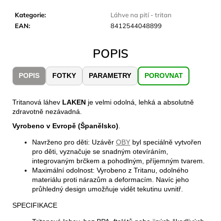
č
u
Kategorie
:
Láhve na pití - tritan
j
EAN
:
8412544048899
e
m
POPIS
e
POPIS
FOTKY
PARAMETRY
POROVNAT
JOMA
SIERRA
25
Tritanová láhev
LAKEN
je velmi odolná, lehká a absolutně
BĚŽECKÉ
zdravotně nezávadná.
TRAILOVÉ
Vyrobeno v Evropě (Španělsko)
.
BOTY
PÁNSKÉ
Navrženo pro děti: Uzávěr
OBY
byl speciálně vytvořen
BLUE
pro děti, vyznačuje se snadným otevíráním,
1
integrovaným brčkem a pohodlným, příjemným tvarem.
603
Maximální odolnost: Vyrobeno z Tritanu, odolného
Kč
materiálu proti nárazům a deformacím. Navíc jeho
Původně:
průhledný design umožňuje vidět tekutinu uvnitř.
2
290
SPECIFIKACE
Kč