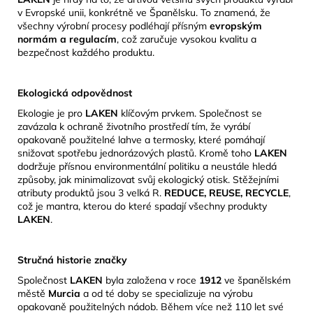
v Evropské unii, konkrétně ve Španělsku.
To znamená, že
všechny výrobní procesy podléhají přísným
evropským
normám a regulacím
, což zaručuje vysokou kvalitu a
bezpečnost každého produktu.
Ekologická odpovědnost
Ekologie je pro
LAKEN
klíčovým prvkem.
Společnost se
zavázala k ochraně životního prostředí tím, že vyrábí
opakovaně použitelné lahve a termosky, které pomáhají
snižovat spotřebu jednorázových plastů.
Kromě toho
LAKEN
dodržuje přísnou environmentální politiku a neustále hledá
způsoby, jak minimalizovat svůj ekologický otisk.
​Stěžejními
atributy produktů jsou 3 velká R.
REDUCE, REUSE, RECYCLE
,
což je mantra, kterou do které spadají všechny produkty
LAKEN
.
Stručná historie značky
Společnost
LAKEN
byla založena v roce
1912
ve španělském
městě
Murcia
a od té doby se specializuje na výrobu
opakovaně použitelných nádob.
Během více než 110 let své