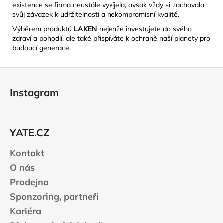
existence se firma neustále vyvíjela, avšak vždy si zachovala
svůj závazek k udržitelnosti a nekompromisní kvalitě.
​
Výběrem produktů
LAKEN
nejenže investujete do svého
zdraví a pohodlí, ale také přispíváte k ochraně naší planety pro
budoucí generace.
Z
á
Instagram
p
a
t
YATE.CZ
í
Kontakt
O nás
Prodejna
Sponzoring, partneři
Kariéra