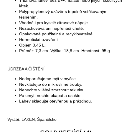
Tritanová lahev, bez BPA, ftalátů nebo jiných škodlivých
látek.
Polypropylenový uzávěr s tepelně vstřikovaným
těsněním.
Vhodné i pro kyselé citrusové nápoje.
Nezachovává ani nepřenáší chutě.
Opakovaně použitelné a recyklovatelné.
Hermetické uzavření.
Objem 0,45 L.
Průměr: 7,3 cm. Výška: 18,8 cm. Hmotnost: 95 g.
ÚDRŽBA A ČIŠTĚNÍ
Nedoporučujeme mýt v myčce.
Nevkládejte do mikrovlnné trouby.
Nenechte v láhvi zmrznout tekutinu.
Po umytí nechte okapat a osušte.
Láhev skladujte otevřenou a prázdnou.
Vyrábí: LAKEN, Španělsko