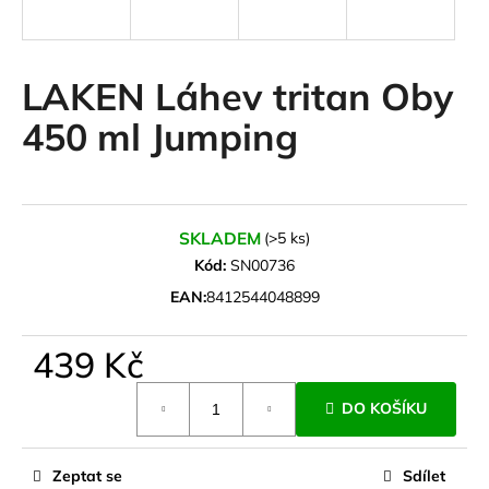
a
j
í
LAKEN Láhev tritan Oby
t
450 ml Jumping
?
SKLADEM
(>5 ks)
HLEDAT
Kód:
SN00736
EAN:
8412544048899
D
439 Kč
o
Měrná
p
DO KOŠÍKU
cena:
o
r
u
Zeptat se
Sdílet