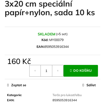
3x20 cm speciální
a
papír+nylon, sada 10 ks
j
í
t
?
SKLADEM
(>5 set)
Kód:
MY00079
EAN:
8595053916344
HLEDAT
160 Kč
Měrná
DO KOŠÍKU
cena:
D
o
p
Zeptat se
Sdílet
o
r
Kategorie
:
Terče pro lukostřelbu
u
EAN
:
8595053916344