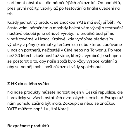
sortiment obstál u stále náročnějších zákazníků. Od podnětů,
přes první náčrty, vzorky až po testování a finální uvedení na
trh.
Každý jednotlivý produkt se značkou YATE má svůj příběh. Po
často velmi náročném a mnohdy bolestivém vývoji a testování
nastává období jeho sériové výroby. Ta probíhá buď přímo
v naší továrně v Hradci Králové, kde vyrábíme především
výrobky z pěny (karimatky, terčovnice) nebo kterou zadáváme
u našich partnerů, nejčastěji v Číně nebo na Taiwanu. Po více
než 30 letech zkušeností už víme, který z výrobců je schopen
se postarat o to, aby naše zboží bylo vždy vysoce kvalitní a
aby se na něj mohli naši zákazníci vždy spolehnout.
Z HK do celého světa
Na naše produkty můžete narazit nejen v České republice, ale
i prakticky ve všech ostatních evropských zemích. A Evropa už
nám pomalu začíná být malá. Zakoupit si něco se značkou
YATE můžete např. i v Jižní Koreji.
Bezpečnost produktů