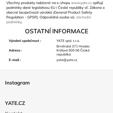
Všechny produkty nabízené na e-shopu
www.yate.cz
splňují
podmínky dané legislativou EU i České republiky vč. Zákona o
obecné bezpečnosti výrobků (General Product Safety
Regulation - GPSR). Odpovědná osoba viz.
obchodní
podmínky
.
OSTATNÍ INFORMACE
Výrobní společnost
:
YATE spol. s r.o.
Brněnská 371 Hradec
Adresa
:
Králové 500 06 Česká
republika
E-mail
:
yate@yate.cz
Z
á
Instagram
p
a
t
YATE.CZ
í