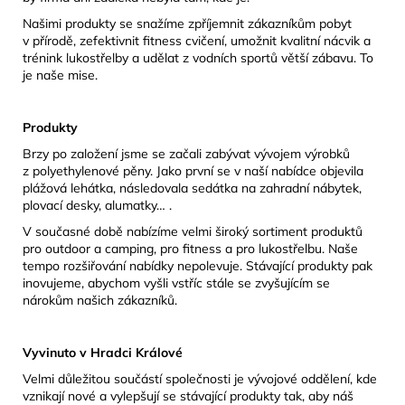
Našimi produkty se snažíme zpříjemnit zákazníkům pobyt
v přírodě, zefektivnit fitness cvičení, umožnit kvalitní nácvik a
trénink lukostřelby a udělat z vodních sportů větší zábavu. To
je naše mise.
Produkty
Brzy po založení jsme se začali zabývat vývojem výrobků
z polyethylenové pěny. Jako první se v naší nabídce objevila
plážová lehátka, následovala sedátka na zahradní nábytek,
plovací desky, alumatky… .
V současné době nabízíme velmi široký sortiment produktů
pro outdoor a camping, pro fitness a pro lukostřelbu. Naše
tempo rozšiřování nabídky nepolevuje. Stávající produkty pak
inovujeme, abychom vyšli vstříc stále se zvyšujícím se
nárokům našich zákazníků.
Vyvinuto v Hradci Králové
Velmi důležitou součástí společnosti je vývojové oddělení, kde
vznikají nové a vylepšují se stávající produkty tak, aby náš