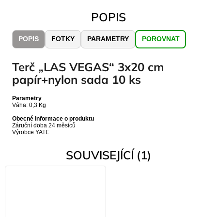
č
u
POPIS
j
e
POPIS
FOTKY
PARAMETRY
POROVNAT
m
e
Terč „LAS VEGAS“ 3x20 cm
papír+nylon sada 10 ks
JOMA
SIERRA
25
Parametry
Váha: 0,3 Kg
BĚŽECKÉ
TRAILOVÉ
Obecné informace o produktu
BOTY
Záruční doba 24 měsíců
PÁNSKÉ
Výrobce YATE
BLUE
SOUVISEJÍCÍ (1)
1
603
Kč
Původně:
2
290
Kč