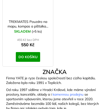
TREKMATES Pouzdro na
mapu, kompas a píšťalka -
set
SKLADEM
(>5 ks)
455 Kč bez DPH
550 Kč
DO KOŠÍKU
ZNAČKA
Firma YATE je ryze českou společností bez cizího kapitálu.
Založena byla roku 1991 v Teplicích.
Od roku 1997 sídlíme v Hradci Králové, kde máme výrobní
prostory, kanceláře, sklady a i
kamennou prodejnu
se
sportovním vybavením, kterou jsme otevřeli v roce 2020.
Zaměstnáváme bezmála 100 lidí, našich kolegů, bez kterých
by firma ani zdaleka nebyla tam, kde je.