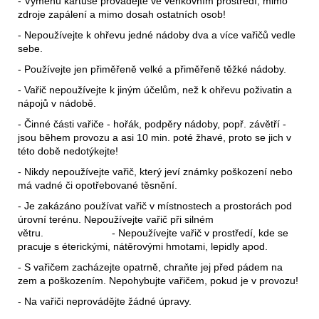
- Výměnu kartuše provádějte ve venkovním prostředí, mimo
zdroje zapálení a mimo dosah ostatních osob!
- Nepoužívejte k ohřevu jedné nádoby dva a více vařičů vedle
sebe.
- Používejte jen přiměřeně velké a přiměřeně těžké nádoby.
- Vařič nepoužívejte k jiným účelům, než k ohřevu poživatin a
nápojů v nádobě.
- Činné části vařiče - hořák, podpěry nádoby, popř. závětří -
jsou během provozu a asi 10 min. poté žhavé, proto se jich v
této době nedotýkejte!
- Nikdy nepoužívejte vařič, který jeví známky poškození nebo
má vadné či opotřebované těsnění.
- Je zakázáno používat vařič v místnostech a prostorách pod
úrovní terénu. Nepoužívejte vařič při silném
větru. - Nepoužívejte vařič v prostředí, kde se
pracuje s éterickými, nátěrovými hmotami, lepidly apod.
- S vařičem zacházejte opatrně, chraňte jej před pádem na
zem a poškozením. Nepohybujte vařičem, pokud je v provozu!
- Na vařiči neprovádějte žádné úpravy.