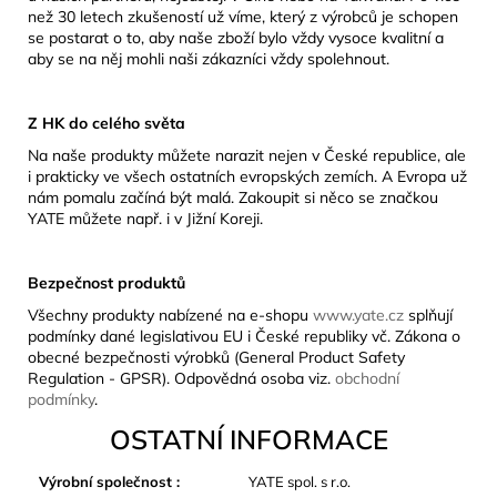
než 30 letech zkušeností už víme, který z výrobců je schopen
se postarat o to, aby naše zboží bylo vždy vysoce kvalitní a
aby se na něj mohli naši zákazníci vždy spolehnout.
Z HK do celého světa
Na naše produkty můžete narazit nejen v České republice, ale
i prakticky ve všech ostatních evropských zemích. A Evropa už
nám pomalu začíná být malá. Zakoupit si něco se značkou
YATE můžete např. i v Jižní Koreji.
Bezpečnost produktů
Všechny produkty nabízené na e-shopu
www.yate.cz
splňují
podmínky dané legislativou EU i České republiky vč. Zákona o
obecné bezpečnosti výrobků (General Product Safety
Regulation - GPSR). Odpovědná osoba viz.
obchodní
podmínky
.
OSTATNÍ INFORMACE
Výrobní společnost
:
YATE spol. s r.o.