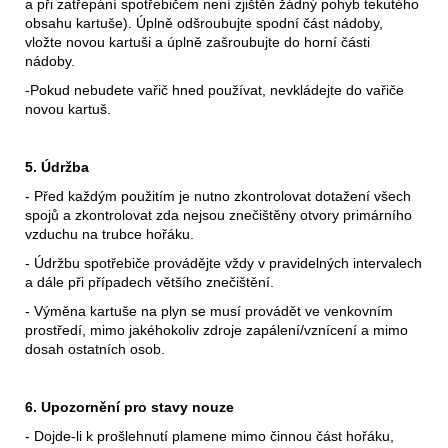
a při zatřepání spotřebičem není zjištěn žádný pohyb tekutého
obsahu kartuše). Úplně odšroubujte spodní část nádoby,
vložte novou kartuši a úplně zašroubujte do horní části
nádoby.
-Pokud nebudete vařič hned používat, nevkládejte do vařiče
novou kartuš.
5. Údržba
- Před každým použitím je nutno zkontrolovat dotažení všech
spojů a zkontrolovat zda nejsou znečištěny otvory primárního
vzduchu na trubce hořáku.
- Údržbu spotřebiče provádějte vždy v pravidelných intervalech
a dále při případech většího znečištění.
- Výměna kartuše na plyn se musí provádět ve venkovním
prostředí, mimo jakéhokoliv zdroje zapálení/vznícení a mimo
dosah ostatních osob.
6. Upozornění pro stavy nouze
- Dojde-li k prošlehnutí plamene mimo činnou část hořáku,