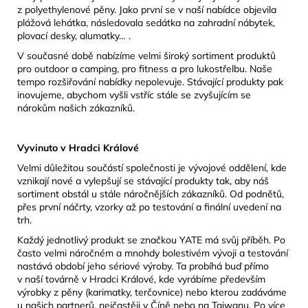
z polyethylenové pěny. Jako první se v naší nabídce objevila
plážová lehátka, následovala sedátka na zahradní nábytek,
plovací desky, alumatky… .
V současné době nabízíme velmi široký sortiment produktů
pro outdoor a camping, pro fitness a pro lukostřelbu. Naše
tempo rozšiřování nabídky nepolevuje. Stávající produkty pak
inovujeme, abychom vyšli vstříc stále se zvyšujícím se
nárokům našich zákazníků.
Vyvinuto v Hradci Králové
Velmi důležitou součástí společnosti je vývojové oddělení, kde
vznikají nové a vylepšují se stávající produkty tak, aby náš
sortiment obstál u stále náročnějších zákazníků. Od podnětů,
přes první náčrty, vzorky až po testování a finální uvedení na
trh.
Každý jednotlivý produkt se značkou YATE má svůj příběh. Po
často velmi náročném a mnohdy bolestivém vývoji a testování
nastává období jeho sériové výroby. Ta probíhá buď přímo
v naší továrně v Hradci Králové, kde vyrábíme především
výrobky z pěny (karimatky, terčovnice) nebo kterou zadáváme
u našich partnerů, nejčastěji v Číně nebo na Taiwanu. Po více