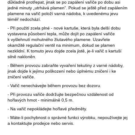
důkladně protřepat, jinak se po zapálení vařiče po dobu asi
jedné minuty „utrhává plamen“. Pokud se ještě před zapálením
plamene na vařič položí varná nádoba, k uvedenému jevu
téměř nedochází.
- Při použití zcela plné - nové kartuše, která byla delší dobu
vystavena působení tepla, může dojít po zapálení vařiče
k vyšlehnutí mohutného žlutavého plamene. Uzavřete
okamžitě regulační ventil na minimum, dokud se plamen
nezklidní. K tomuto jevu dojde zcela jistě, je-li vařič s kartuší
silně nakloněn.
- Během provozu zabraňte vyvaření tekutiny z varné nádoby,
jinak dojde k jejímu poškození nebo úplnému zničení i ke
zničení vařiče.
- Vařič nenechávejte během provozu bez dozoru.
- Při provozu vařiče dodržujte bezpečnou vzdálenost od
hořlavých hmot - minimálně 0,5 m.
- Na vařič nepokládejte hořlavé předměty.
- Máte-li pochybnost o správné funkci výrobku, nepoužívejte jej
a kontaktujte prodejce nebo servis.