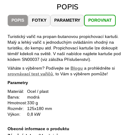
č
POPIS
u
j
e
POPIS
FOTKY
PARAMETRY
POROVNAT
m
e
Turistický vařič na propan-butanovou propichovací kartuši.
Malý a lehký vařič s jednoduchým ovládáním vhodný na
turistiku, do kempu atd. Propichovací kartuše lze dokoupit
CARNOSPORT
téměř kdekoli na světě. V naší nabídce najdete kartuše pod
GEL
kódem SN00037 (viz záložka Příslušenství).
100
ML
Váháte s výběrem? Podívejte se
Blogu
a prohlédněte si
srovnávací test vařičů
, to Vám s výběrem pomůže!
899
Kč
Parametry
Materiál:
Ocel / plast
Barva:
modrá
Hmotnost:
330 g
Rozměr:
125x180 mm
Výkon:
0,8 kW
Obecné informace o produktu