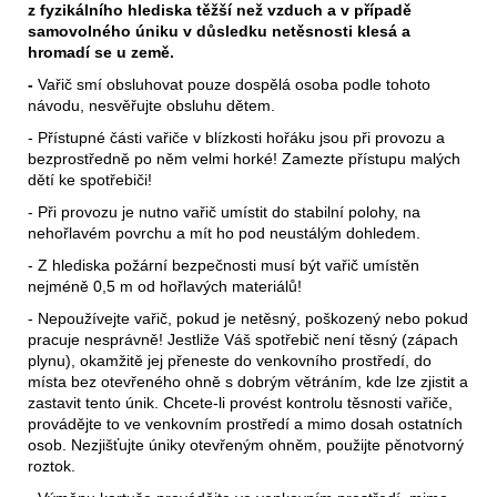
z fyzikálního hlediska těžší než vzduch a v případě
samovolného úniku v důsledku netěsnosti klesá a
hromadí se u země.
-
Vařič smí obsluhovat pouze dospělá osoba podle tohoto
návodu, nesvěřujte obsluhu dětem.
- Přístupné části vařiče v blízkosti hořáku jsou při provozu a
bezprostředně po něm velmi horké! Zamezte přístupu malých
dětí ke spotřebiči!
- Při provozu je nutno vařič umístit do stabilní polohy, na
nehořlavém povrchu a mít ho pod neustálým dohledem.
- Z hlediska požární bezpečnosti musí být vařič umístěn
nejméně 0,5 m od hořlavých materiálů!
- Nepoužívejte vařič, pokud je netěsný, poškozený nebo pokud
pracuje nesprávně! Jestliže Váš spotřebič není těsný (zápach
plynu), okamžitě jej přeneste do venkovního prostředí, do
místa bez otevřeného ohně s dobrým větráním, kde lze zjistit a
zastavit tento únik. Chcete-li provést kontrolu těsnosti vařiče,
provádějte to ve venkovním prostředí a mimo dosah ostatních
osob. Nezjišťujte úniky otevřeným ohněm, použijte pěnotvorný
roztok.