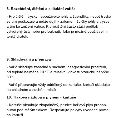
8. Rozebírání, čištění a skládání vařiče
- Pro čištění trysky nepoužívejte jehly a špendlíky, neboť tryska
se tím poškozuje a může dojít k zalomení špičky jehly v trysce
a tím ke zničení vařiče. K pročištění často stačí podtlak
vytvořený ústy nebo profouknutí. Také je možné použít velmi
tenký drátek.
9. Skladování a přeprava
- Vařič skladujte zásadně v suchém, neagresivním prostředí,
při teplotě nejméně 10 °C a relativní vlhkostí vzduchu nejvýše
80%
- Vařič přepravujte vždy oddělený od kartuše, kartuši skladujte
na chladném a suchém místě.
10. Tlaková nádoba s plynem - kartuše
- Kartuše obsahuje zkapalněný, prudce hořlavý plyn propan-
butan pod stálým tlakem. Respektujte pokyny uvedené přímo
na kartuši.