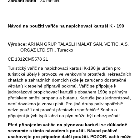
Záruční doba
24 měsíců
Návod na použití vařiče na napichovací kartuši K - 190
Výrobce:
ARHAN GRUP TALASLI IMALAT SAN. VE TIC. A.S.
ORGAZ LTD.STI.. Turecko
CE 1312CM5578 21
Turistický vařič na napichovací kartuši K-190 je určen pro
turistické účely k provozu ve venkovním prostředí, rekreačních
chatách a zahradních domcích (kde je zaručeno dostatečné
větrání) k tepelné přípravě pokrmů. Vařič se připojuje k
jednorázové propichovací kartuši s obsahem 190g s přímým
přetlakem směsi propanu a butanu. Kartuše jsou jednorázové,
není dovoleno je znovu plnit. Pro jiné druhy paliv spotřebič
nelze použít ani provést přestavbu spotřebiče! Snaha o
připojení jiných typů lahví na plyn může být nebezpečná!
Před připojením vařiče na plynovou kartuši se důkladně
seznamte s tímto návodem k použití. Návod pečlivě
uschovejte pro případné další použití. POZOR: vařič může