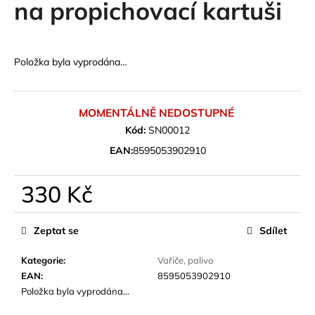
na propichovací kartuši
a
j
í
Položka byla vyprodána…
t
?
MOMENTÁLNĚ NEDOSTUPNÉ
Kód:
SN00012
EAN:
8595053902910
HLEDAT
330 Kč
Měrná
D
cena:
Zeptat se
Sdílet
o
p
Kategorie
:
Vařiče, palivo
o
EAN
:
8595053902910
r
Položka byla vyprodána…
u