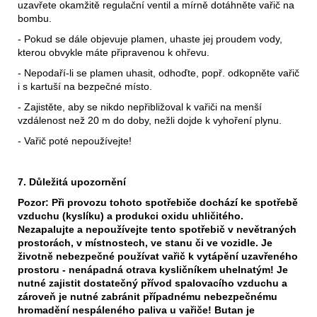
uzavřete okamžitě regulační ventil a mírně dotáhněte vařič na
bombu.
- Pokud se dále objevuje plamen, uhaste jej proudem vody,
kterou obvykle máte připravenou k ohřevu.
- Nepodaří-li se plamen uhasit, odhoďte, popř. odkopněte vařič
i s kartuší na bezpečné místo.
- Zajistěte, aby se nikdo nepřibližoval k vařiči na menší
vzdálenost než 20 m do doby, nežli dojde k vyhoření plynu.
- Vařič poté nepoužívejte!
7. Důležitá upozornění
Pozor: Při provozu tohoto spotřebiče dochází ke spotřebě
vzduchu (kyslíku) a produkci oxidu uhličitého.
Nezapalujte a nepoužívejte tento spotřebič v nevětraných
prostorách, v místnostech, ve stanu či ve vozidle. Je
životně nebezpečné používat vařič k vytápění uzavřeného
prostoru - nenápadná otrava kysličníkem uhelnatým! Je
nutné zajistit dostatečný přívod spalovacího vzduchu a
zároveň je nutné zabránit případnému nebezpečnému
hromadění nespáleného paliva u vařiče! Butan je