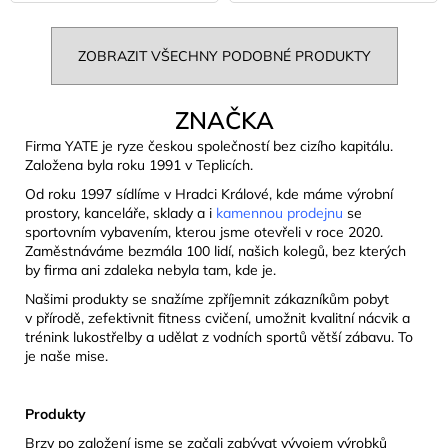
ZOBRAZIT VŠECHNY PODOBNÉ PRODUKTY
ZNAČKA
Firma YATE je ryze českou společností bez cizího kapitálu.
Založena byla roku 1991 v Teplicích.
Od roku 1997 sídlíme v Hradci Králové, kde máme výrobní
prostory, kanceláře, sklady a i
kamennou prodejnu
se
sportovním vybavením, kterou jsme otevřeli v roce 2020.
Zaměstnáváme bezmála 100 lidí, našich kolegů, bez kterých
by firma ani zdaleka nebyla tam, kde je.
Našimi produkty se snažíme zpříjemnit zákazníkům pobyt
v přírodě, zefektivnit fitness cvičení, umožnit kvalitní nácvik a
trénink lukostřelby a udělat z vodních sportů větší zábavu. To
je naše mise.
Produkty
Brzy po založení jsme se začali zabývat vývojem výrobků