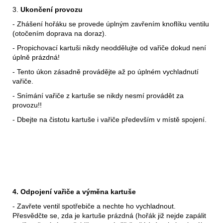
3.
Ukončení provozu
- Zhášení hořáku se provede úplným zavřením knoflíku ventilu
(otočením doprava na doraz).
- Propichovací kartuši nikdy neoddělujte od vařiče dokud není
úplně prázdná!
- Tento úkon zásadně provádějte až po úplném vychladnutí
vařiče.
- Snímání vařiče z kartuše se nikdy nesmí provádět za
provozu!!
- Dbejte na čistotu kartuše i vařiče především v místě spojení.
4. Odpojení vařiče a výměna kartuše
- Zavřete ventil spotřebiče a nechte ho vychladnout.
Přesvědčte se, zda je kartuše prázdná (hořák již nejde zapálit