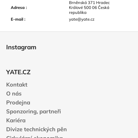
Brněnská 371 Hradec
Adresa
:
Králové 500 06 Česká
republika
E-mail
:
yate@yate.cz
Z
á
Instagram
p
a
t
YATE.CZ
í
Kontakt
O nás
Prodejna
Sponzoring, partneři
Kariéra
Divize technických pěn