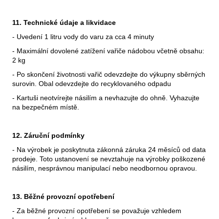
11. Technické údaje a likvidace
- Uvedení 1 litru vody do varu za cca 4 minuty
- Maximální dovolené zatížení vařiče nádobou včetně obsahu:
2 kg
- Po skončení životnosti vařič odevzdejte do výkupny sběrných
surovin. Obal odevzdejte do recyklovaného odpadu
- Kartuši neotvírejte násilím a nevhazujte do ohně. Vyhazujte
na bezpečném místě.
12. Záruční podmínky
- Na výrobek je poskytnuta zákonná záruka 24 měsíců od data
prodeje. Toto ustanovení se nevztahuje na výrobky poškozené
násilím, nesprávnou manipulací nebo neodbornou opravou.
13. Běžné provozní opotřebení
- Za běžné provozní opotřebení se považuje vzhledem