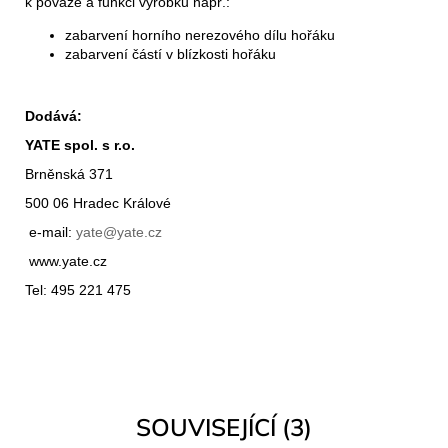
k povaze a funkci výrobku např.:
zabarvení horního nerezového dílu hořáku
zabarvení částí v blízkosti hořáku
Dodává:
YATE spol. s r.o.
Brněnská 371
500 06 Hradec Králové
e-mail:
yate@yate.cz
www.yate.cz
Tel: 495 221 475
SOUVISEJÍCÍ (3)