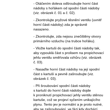
- Otáčením doleva odšroubujte horní část
nádoby s hořákem od spodní části nádoby
(viz. obrázek č. 01 a č. 02).
- Zkontrolujte pryžové těsnění ventilu (uvnitř
horní části nádoby) zda je správně
nasazeno.
- Zkontrolujte, zda nejsou znečištěny otvory
primárního vzduchu (na trubce hořáku).
- Vložte kartuši do spodní části nádoby tak,
aby vypouklá část s prolisem na propichovací
jehlu ventilu směřovala vzhůru (viz. obrázek
č. 03).
- Nasaďte horní část nádoby na její spodní
část s kartuší a pevně zašroubujte (viz.
obrázek č. 03).
- Při šroubování spodní části nádoby
s kartuší do horní části nádoby dojde
k proniknutí propichovací jehly ventilu stěnou
kartuše, což se projeví syčením unikajícího
plynu. Tento jev je normální a je proto nutné,
aby se zašroubování, ve fázi kdy dochází