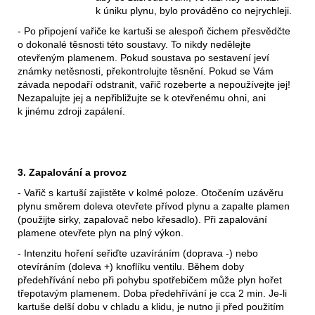
k úniku plynu, bylo prováděno co nejrychleji.
- Po připojení vařiče ke kartuši se alespoň čichem přesvědčte
o dokonalé těsnosti této soustavy. To nikdy nedělejte
otevřeným plamenem. Pokud soustava po sestavení jeví
známky netěsnosti, překontrolujte těsnění. Pokud se Vám
závada nepodaří odstranit, vařič rozeberte a nepoužívejte jej!
Nezapalujte jej a nepřibližujte se k otevřenému ohni, ani
k jinému zdroji zapálení.
3. Zapalování a provoz
- Vařič s kartuší zajistěte v kolmé poloze. Otočením uzávěru
plynu směrem doleva otevřete přívod plynu a zapalte plamen
(použijte sirky, zapalovač nebo křesadlo). Při zapalování
plamene otevřete plyn na plný výkon.
- Intenzitu hoření seřiďte uzavíráním (doprava -) nebo
otevíráním (doleva +) knoflíku ventilu. Během doby
předehřívání nebo při pohybu spotřebičem může plyn hořet
třepotavým plamenem. Doba předehřívání je cca 2 min. Je-li
kartuše delší dobu v chladu a klidu, je nutno ji před použitím