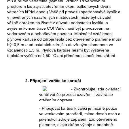
m3 a přímo větratelná (výměnu vzduchu s venkovním
prostorem lze zajistit otevřením oken, balkónových dveří,
větracích křídel apod.) Vařič při provozu spotřebovává kyslík a
v nevětraných uzavřených místnostech může být uživatel
vážně ohrožen na životě z důvodu nedostatku kyslíku a
zvýšené koncentrace CO! Vařič musí být provozován na
vodorovném a nehořlavém povrchu. Minimální vzdálenost
plynové kartuše od zdroje tepla bez otevřeného plamene musí
být 0,5 m a od ostatních zdrojů s otevřeným plamenem ve
vzdálenosti 1,5 m. Plynová kartuše nesmí být vystavena
teplotám vyšším než 50 °C ani přímému slunečnímu záření.
2. Připojení vařiče ke kartuši
- Zkontrolujte, zda ovládací
ventil vařiče je zcela uzavřen – zavírá se
otáčením doprava.
- Připojovat kartuši k vařiči je možné pouze
ve venkovním prostředí, mimo dosah osob a
jakéhokoli zdroje zapálení, tzn. otevřeného
plamene, elektrického výboje a podobně.