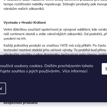
tempo rozšiřování nabídky nepolevuje. Stávající produkty pak inovuje
nárokům našich zákazníků.
Vyvinuto v Hradci Králové
Velmi důležitou součástí společnosti je vývojové oddělení, kde vznikaj
náš sortiment obstál u stále náročnějších zákazníků. Od podnětů, pře
uvedení na trh.
Každý jednotlivý produkt se značkou YATE má svůj příběh. Po často
testování nastává období jeho sériové výroby. Ta probíhá buď přímo
především výrobky z pěny (karimatky, terčovnice) nebo kterou zadáv
Taiwanu. Po více než 30 letech zkušeností už víme, který z výrobců 
vždy vysoce kvalitní a aby se na něj mohli naši zákazníci vždy spole
používá soubory cookies. Dalším procházením tohoto
ujete souhlas s jejich používáním.. Více informací
Z HK do celého světa
Na naše produkty můžete narazit nejen v České republice, ale i pra
í
Evropa už nám pomalu začíná být malá. Zakoupit si něco se značkou 
Bezpečnost produktů