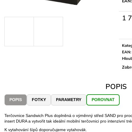
EAN:
1 
Měrn
cena:
Kateg
EAN
:
Hlou
Zobr
POPIS
POPIS
FOTKY
PARAMETRY
POROVNAT
Terčovnice Sandwich Plus doplněná o výměnný střed SAND pro prodlo
insert DURA a vytvořit tak ideální mobilní terčovnici pro intenzivní tré
K vytahování šípů doporučujeme vytahovák.