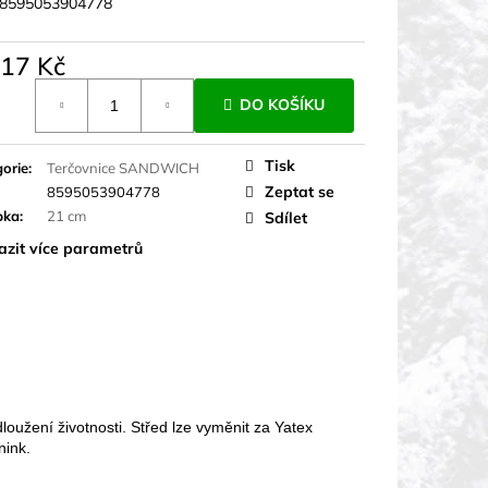
8595053904778
717 Kč
á
DO KOŠÍKU
Tisk
orie
:
Terčovnice SANDWICH
Zeptat se
8595053904778
bka
:
21 cm
Sdílet
azit více parametrů
užení životnosti. Střed lze vyměnit za Yatex
nink.