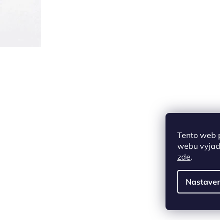
Tento web 
webu vyjadř
zde
.
Nastaven