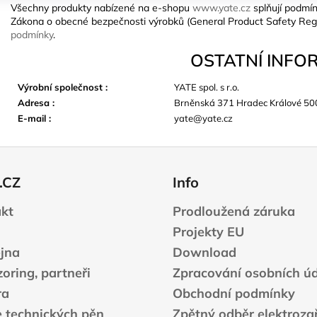
Všechny produkty nabízené na e-shopu
www.yate.cz
splňují podmín
Zákona o obecné bezpečnosti výrobků (General Product Safety Reg
podmínky
.
OSTATNÍ INFO
Výrobní společnost
:
YATE spol. s r.o.
Adresa
:
Brněnská 371 Hradec Králové 50
E-mail
:
yate@yate.cz
.CZ
Info
kt
Prodloužená záruka
Projekty EU
jna
Download
oring, partneři
Zpracování osobních ú
ra
Obchodní podmínky
e technických pěn
Zpětný odběr elektrozař