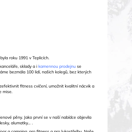
byla roku 1991 v Teplicích.
kanceláře, sklady a i
kamennou prodejnu
se
áme bezmála 100 lidí, našich kolegů, bez kterých
ektivnit fitness cvičení, umožnit kvalitní nácvik a
e mise.
enové pěny. Jako první se v naší nabídce objevila
desky, alumatky… .
or a camping, pro fitness a pro lukostřelbu. Naše