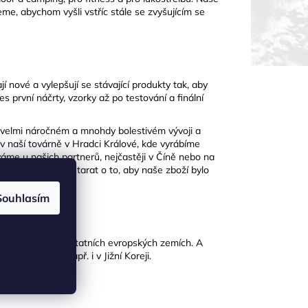
me, abychom vyšli vstříc stále se zvyšujícím se
í nové a vylepšují se stávající produkty tak, aby
s první náčrty, vzorky až po testování a finální
 velmi náročném a mnohdy bolestivém vývoji a
 v naší továrně v Hradci Králové, kde vyrábíme
áme u našich partnerů, nejčastěji v Číně nebo na
je schopen se postarat o to, aby naše zboží bylo
hnout.
Souhlasím
kticky ve všech ostatních evropských zemích. A
YATE můžete např. i v Jižní Koreji.