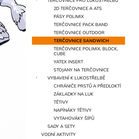
TERČOVNICE PRO LUKOSTŘELBU
a
2D TERČOVNICE A ATS
n
PÁSY POLIMIX
e
TERČOVNICE PACK BAND
l
TERČOVNICE OUTDOOR
TERČOVNICE SANDWICH
TERČOVNICE POLIMIX, BLOCK,
CUBE
YATEX INSERT
STOJANY NA TERČOVNICE
VYBAVENÍ K LUKOSTŘELBĚ
CHRÁNIČE PRSTŮ A PŘEDLOKTÍ
ZÁKLADKY NA LUK
TĚTIVY
NAPÍNÁKY TĚTIVY
VYTAHOVÁKY ŠÍPŮ
SADY A SETY
VODNÍ AKTIVITY