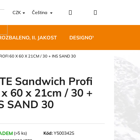
Přihlášení
Nákupní
CZK
Čeština
košík
ROZBALENO, II. JAKOST
DESIGNOVÝ NÁBYTEK
FI 60 X 60 X 21CM / 30 + INS SAND 30
TE Sandwich Profi
 x 60 x 21cm / 30 +
5 BĚŽECKÉ TRAILOVÉ
S SAND 30
BLUE
 Kč
ADEM
(>5 ks)
Kód:
Y500342S