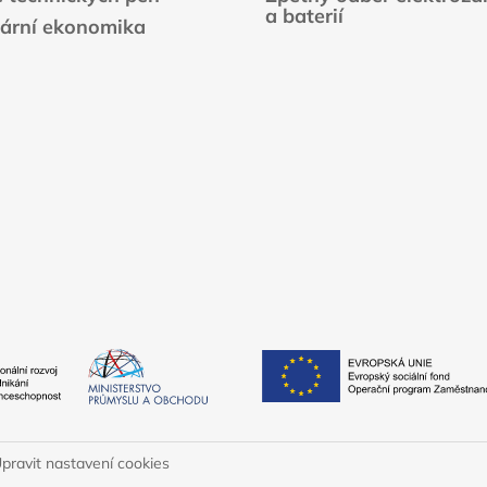
a baterií
lární ekonomika
pravit nastavení cookies