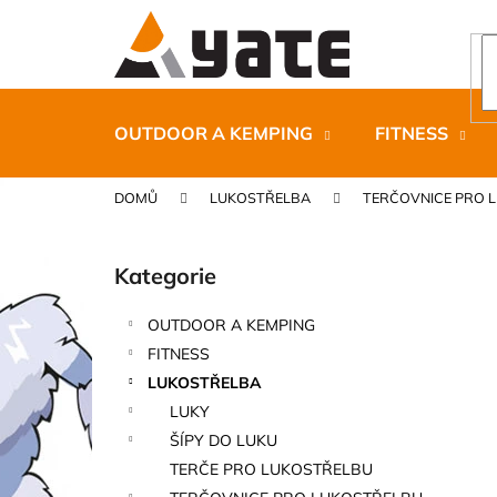
K
Přejít
na
o
obsah
Zpět
Zpět
š
do
do
í
k
obchodu
obchodu
OUTDOOR A KEMPING
FITNESS
DOMŮ
LUKOSTŘELBA
TERČOVNICE PRO 
P
o
Kategorie
Přeskočit
s
kategorie
t
OUTDOOR A KEMPING
r
CARNOSPORT GEL 100 ML
FITNESS
a
899 Kč
LUKOSTŘELBA
n
LUKY
n
ŠÍPY DO LUKU
í
TERČE PRO LUKOSTŘELBU
p