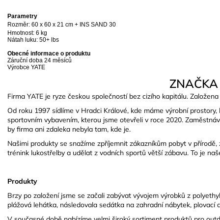
Parametry
Rozměr: 60 x 60 x 21 cm
+ INS SAND 30
Hmotnost: 6 kg
Nátah luku: 50+ lbs
Obecné informace o produktu
Záruční doba 24 měsíců
Výrobce YATE
ZNAČKA
Firma YATE je ryze českou společností bez cizího kapitálu. Založena 
Od roku 1997 sídlíme v Hradci Králové, kde máme výrobní prostory, 
sportovním vybavením, kterou jsme otevřeli v roce 2020. Zaměstnáv
by firma ani zdaleka nebyla tam, kde je.
Našimi produkty se snažíme zpříjemnit zákazníkům pobyt v přírodě, zef
trénink lukostřelby a udělat z vodních sportů větší zábavu. To je naš
Produkty
Brzy po založení jsme se začali zabývat vývojem výrobků z polyethyl
plážová lehátka, následovala sedátka na zahradní nábytek, plovací 
V současné době nabízíme velmi široký sortiment produktů pro outdo