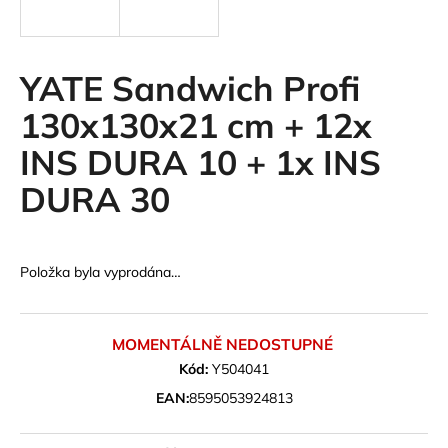
a
j
í
YATE Sandwich Profi
t
130x130x21 cm + 12x
?
INS DURA 10 + 1x INS
DURA 30
HLEDAT
Položka byla vyprodána…
D
o
MOMENTÁLNĚ NEDOSTUPNÉ
p
Kód:
Y504041
o
EAN:
8595053924813
r
u