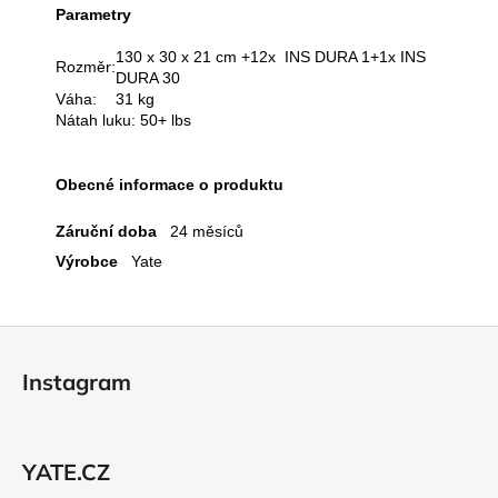
Parametry
130 x 30 x 21 cm +12x INS DURA 1+1x INS
Rozměr:
DURA 30
Váha:
31 kg
Nátah luku: 50+ lbs
Obecné informace o produktu
Záruční doba
24 měsíců
Výrobce
Yate
Z
á
Instagram
p
a
t
YATE.CZ
í