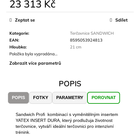
č
23 313 Kč
u
Měrná
j
cena:
Zeptat se
Sdílet
e
m
Kategorie
:
Terčovnice SANDWICH
e
EAN
:
8595053924813
Hloubka
:
21 cm
CARNOSPORT
Položka byla vyprodána…
GEL
Zobrazit více parametrů
100
ML
899
POPIS
Kč
POPIS
FOTKY
PARAMETRY
POROVNAT
Sandwich Profi kombinací s vyměnitělným insertem
YATEX INSERT DURA, který prodlužuja životnost
terčovnice, vytváří ideální terčovnici pro intenzivní
trénink.