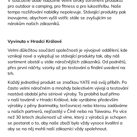
V současné době nabízíme velmi široký sortiment produktů
pro outdoor a camping, pro fitness a pro lukostřelbu. Naše
tempo rozšiřování nabídky nepolevuje. Stávající produkty pak
inovujeme, abychom vyšli vstříc stále se zvyšujícím se
nárokům našich zákazníků.
Vyvinuto v Hradci Králové
Velmi důležitou součástí společnosti je vývojové oddělení, kde
vznikají nové a vylepšují se stávající produkty tak, aby náš
sortiment obstál u stále náročnějších zákazníků. Od podnětů,
přes první náčrty, vzorky až po testování a finální uvedení na
trh.
Každý jednotlivý produkt se značkou YATE má svůj příběh. Po
často velmi náročném a mnohdy bolestivém vývoji a testování
nastává období jeho sériové výroby. Ta probíhá buď přímo
v naší továrně v Hradci Králové, kde vyrábíme především
výrobky z pěny (karimatky, terčovnice) nebo kterou zadáváme
u našich partnerů, nejčastěji v Číně nebo na Taiwanu. Po více
než 30 letech zkušeností už víme, který z výrobců je schopen
se postarat o to, aby naše zboží bylo vždy vysoce kvalitní a
aby se na něj mohli naši zákazníci vždy spolehnout.