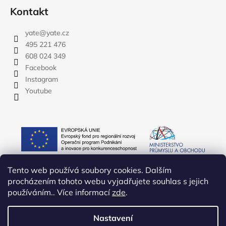
Kontakt
yate
@
yate.cz
495 221 476
608 024 349
Facebook
Instagram
Youtube
Tento web používá soubory cookies. Dalším
procházením tohoto webu vyjadřujete souhlas s jejich
používáním.. Více informací
zde
.
Nastavení
Vytvořil Shoptet