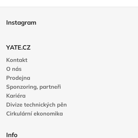
Z
á
Instagram
p
a
t
YATE.CZ
í
Kontakt
O nás
Prodejna
Sponzoring, partneři
Kariéra
Divize technických pěn
Cirkulární ekonomika
Info