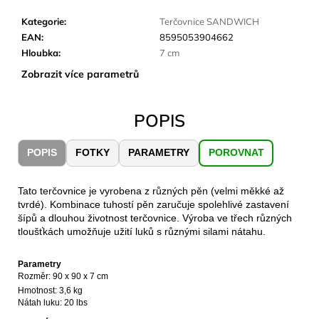
č
u
Kategorie
:
Terčovnice SANDWICH
j
EAN
:
8595053904662
e
Hloubka
:
7 cm
m
Zobrazit více parametrů
e
POPIS
CARNOSPORT
GEL
100
POPIS
FOTKY
PARAMETRY
POROVNAT
ML
899
Kč
Tato terčovnice je vyrobena z různých pěn (velmi měkké až
tvrdé). Kombinace tuhostí pěn zaručuje spolehlivé zastavení
šípů a dlouhou životnost terčovnice. Výroba ve třech různých
tloušťkách umožňuje užití luků s různými silami nátahu.
Parametry
Rozměr: 90 x 90 x 7 cm
Hmotnost
: 3,6 kg
Nátah luku: 20 lbs