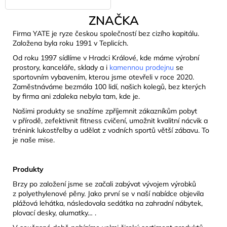
ZNAČKA
Firma YATE je ryze českou společností bez cizího kapitálu.
Založena byla roku 1991 v Teplicích.
Od roku 1997 sídlíme v Hradci Králové, kde máme výrobní
prostory, kanceláře, sklady a i
kamennou prodejnu
se
sportovním vybavením, kterou jsme otevřeli v roce 2020.
Zaměstnáváme bezmála 100 lidí, našich kolegů, bez kterých
by firma ani zdaleka nebyla tam, kde je.
Našimi produkty se snažíme zpříjemnit zákazníkům pobyt
v přírodě, zefektivnit fitness cvičení, umožnit kvalitní nácvik a
trénink lukostřelby a udělat z vodních sportů větší zábavu. To
je naše mise.
Produkty
Brzy po založení jsme se začali zabývat vývojem výrobků
z polyethylenové pěny. Jako první se v naší nabídce objevila
plážová lehátka, následovala sedátka na zahradní nábytek,
plovací desky, alumatky… .