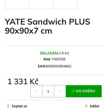
a
j
í
YATE Sandwich PLUS
t
90x90x7 cm
?
SKLADEM
(>5 ks)
HLEDAT
Kód:
Y500326
EAN:
8595053904662
D
1 331 Kč
o
Měrná
p
DO KOŠÍKU
cena:
o
r
u
Zeptat se
Sdílet