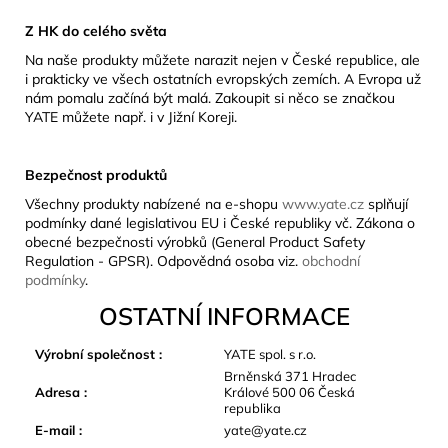
Z HK do celého světa
Na naše produkty můžete narazit nejen v České republice, ale
i prakticky ve všech ostatních evropských zemích. A Evropa už
nám pomalu začíná být malá. Zakoupit si něco se značkou
YATE můžete např. i v Jižní Koreji.
Bezpečnost produktů
Všechny produkty nabízené na e-shopu
www.yate.cz
splňují
podmínky dané legislativou EU i České republiky vč. Zákona o
obecné bezpečnosti výrobků (General Product Safety
Regulation - GPSR). Odpovědná osoba viz.
obchodní
podmínky
.
OSTATNÍ INFORMACE
Výrobní společnost
:
YATE spol. s r.o.
Brněnská 371 Hradec
Adresa
:
Králové 500 06 Česká
republika
E-mail
:
yate@yate.cz