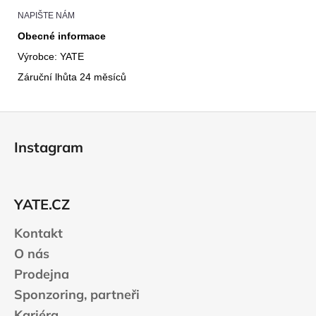
NAPIŠTE NÁM
Obecné informace
Výrobce: YATE
Záruční lhůta 24 měsíců
Z
á
Instagram
p
a
t
YATE.CZ
í
Kontakt
O nás
Prodejna
Sponzoring, partneři
Kariéra