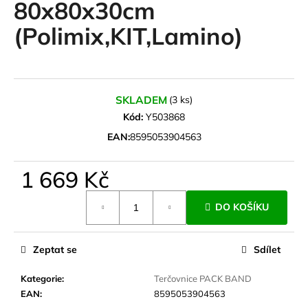
80x80x30cm
a
(Polimix,KIT,Lamino)
j
í
t
?
SKLADEM
(3 ks)
Kód:
Y503868
EAN:
8595053904563
HLEDAT
1 669 Kč
Měrná
DO KOŠÍKU
cena:
D
o
p
Zeptat se
Sdílet
o
r
Kategorie
:
Terčovnice PACK BAND
u
EAN
:
8595053904563