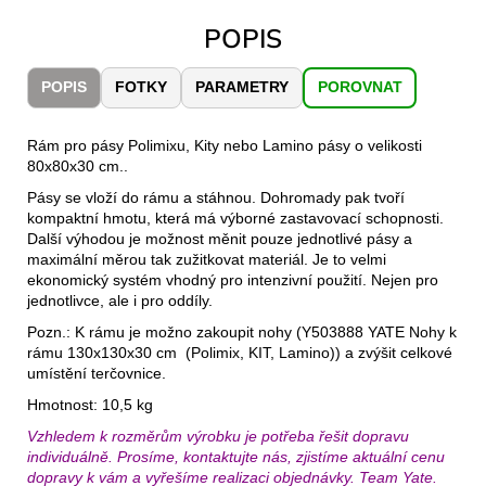
č
u
POPIS
j
e
POPIS
FOTKY
PARAMETRY
POROVNAT
m
e
Rám pro pásy Polimixu, Kity nebo Lamino pásy o velikosti
80x80x30 cm..
JOMA
Pásy se vloží do rámu a stáhnou. Dohromady pak tvoří
SIERRA
kompaktní hmotu, která má výborné zastavovací schopnosti.
25
Další výhodou je možnost měnit pouze jednotlivé pásy a
BĚŽECKÉ
TRAILOVÉ
maximální měrou tak zužitkovat materiál. Je to velmi
BOTY
ekonomický systém vhodný pro intenzivní použití. Nejen pro
PÁNSKÉ
jednotlivce, ale i pro oddíly.
BLUE
Pozn.: K rámu je možno zakoupit nohy (Y503888 YATE Nohy k
1
rámu 130x130x30 cm (Polimix, KIT, Lamino)) a zvýšit celkové
603
umístění terčovnice.
Kč
Původně:
Hmotnost: 10,5 kg
2
290
Vzhledem k rozměrům výrobku je potřeba řešit dopravu
Kč
individuálně. Prosíme, kontaktujte nás, zjistíme aktuální cenu
dopravy k vám a vyřešíme realizaci objednávky. Team Yate.