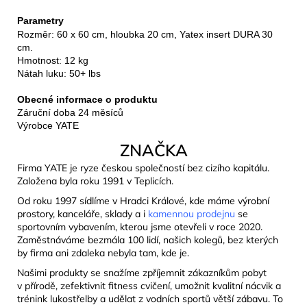
Parametry
Rozměr: 60 x 60 cm, hloubka 20 cm, Yatex insert DURA 30
cm.
Hmotnost: 12 kg
Nátah luku: 50+ lbs
Obecné informace o produktu
Záruční doba 24 měsíců
Výrobce YATE
ZNAČKA
Firma YATE je ryze českou společností bez cizího kapitálu.
Založena byla roku 1991 v Teplicích.
Od roku 1997 sídlíme v Hradci Králové, kde máme výrobní
prostory, kanceláře, sklady a i
kamennou prodejnu
se
sportovním vybavením, kterou jsme otevřeli v roce 2020.
Zaměstnáváme bezmála 100 lidí, našich kolegů, bez kterých
by firma ani zdaleka nebyla tam, kde je.
Našimi produkty se snažíme zpříjemnit zákazníkům pobyt
v přírodě, zefektivnit fitness cvičení, umožnit kvalitní nácvik a
trénink lukostřelby a udělat z vodních sportů větší zábavu. To