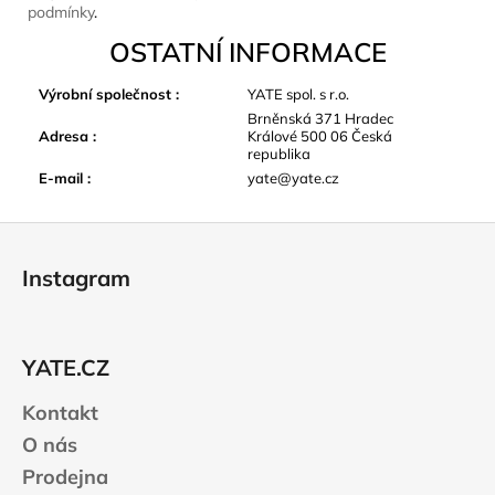
podmínky
.
OSTATNÍ INFORMACE
Výrobní společnost
:
YATE spol. s r.o.
Brněnská 371 Hradec
Adresa
:
Králové 500 06 Česká
republika
E-mail
:
yate@yate.cz
Z
á
Instagram
p
a
t
YATE.CZ
í
Kontakt
O nás
Prodejna