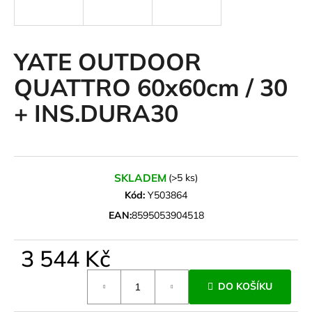
a
j
í
YATE OUTDOOR
t
QUATTRO 60x60cm / 30
?
+ INS.DURA30
HLEDAT
SKLADEM
(>5 ks)
Kód:
Y503864
EAN:
8595053904518
D
o
3 544 Kč
p
o
Měrná
r
DO KOŠÍKU
cena:
u