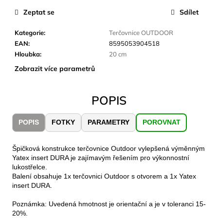
č
u
Zeptat se
Sdílet
j
e
Kategorie
:
Terčovnice OUTDOOR
m
EAN
:
8595053904518
e
Hloubka
:
20 cm
Zobrazit více parametrů
JOMA
SIERRA
POPIS
25
BĚŽECKÉ
TRAILOVÉ
POPIS
FOTKY
PARAMETRY
POROVNAT
BOTY
PÁNSKÉ
BLUE
Špičková konstrukce terčovnice Outdoor vylepšená výměnným
1
Yatex insert DURA je zajímavým řešením pro výkonnostní
603
lukostřelce.
Kč
Balení obsahuje 1x terčovnici Outdoor s otvorem a 1x Yatex
Původně:
insert DURA.
2
290
Kč
Poznámka: Uvedená hmotnost je orientační a je v toleranci 15-
20%.