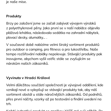
je naše mise.
Produkty
Brzy po založení jsme se začali zabývat vývojem výrobků
z polyethylenové pěny. Jako první se v naší nabídce objevila
plážová lehátka, následovala sedátka na zahradní nábytek,
plovací desky, alumatky… .
V současné době nabízíme velmi široký sortiment produktů
pro outdoor a camping, pro fitness a pro lukostřelbu. Naše
tempo rozšiřování nabídky nepolevuje. Stávající produkty pak
inovujeme, abychom vyšli vstříc stále se zvyšujícím se
nárokům našich zákazníků.
Vyvinuto v Hradci Králové
Velmi důležitou součástí společnosti je vývojové oddělení, kde
vznikají nové a vylepšují se stávající produkty tak, aby náš
sortiment obstál u stále náročnějších zákazníků. Od podnětů,
přes první náčrty, vzorky až po testování a finální uvedení na
trh.
Každý jednotlivý produkt se značkou YATE má svůj příběh. Po