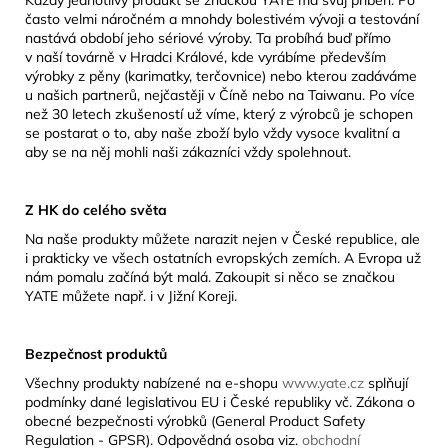
často velmi náročném a mnohdy bolestivém vývoji a testování
nastává období jeho sériové výroby. Ta probíhá buď přímo
v naší továrně v Hradci Králové, kde vyrábíme především
výrobky z pěny (karimatky, terčovnice) nebo kterou zadáváme
u našich partnerů, nejčastěji v Číně nebo na Taiwanu. Po více
než 30 letech zkušeností už víme, který z výrobců je schopen
se postarat o to, aby naše zboží bylo vždy vysoce kvalitní a
aby se na něj mohli naši zákazníci vždy spolehnout.
Z HK do celého světa
Na naše produkty můžete narazit nejen v České republice, ale
i prakticky ve všech ostatních evropských zemích. A Evropa už
nám pomalu začíná být malá. Zakoupit si něco se značkou
YATE můžete např. i v Jižní Koreji.
Bezpečnost produktů
Všechny produkty nabízené na e-shopu
www.yate.cz
splňují
podmínky dané legislativou EU i České republiky vč. Zákona o
obecné bezpečnosti výrobků (General Product Safety
Regulation - GPSR). Odpovědná osoba viz.
obchodní