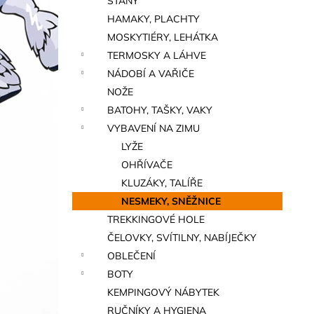
STANY
a
HAMAKY, PLACHTY
n
MOSKYTIÉRY, LEHÁTKA
e
TERMOSKY A LÁHVE
l
NÁDOBÍ A VAŘIČE
NOŽE
BATOHY, TAŠKY, VAKY
VYBAVENÍ NA ZIMU
LYŽE
OHŘÍVAČE
KLUZÁKY, TALÍŘE
NESMEKY, SNĚŽNICE
TREKKINGOVÉ HOLE
ČELOVKY, SVÍTILNY, NABÍJEČKY
OBLEČENÍ
BOTY
KEMPINGOVÝ NÁBYTEK
RUČNÍKY A HYGIENA