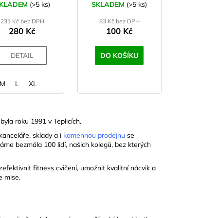
KLADEM
(>5 ks)
SKLADEM
(>5 ks)
231 Kč bez DPH
83 Kč bez DPH
280 Kč
100 Kč
DETAIL
DO KOŠÍKU
M
L
XL
byla roku 1991 v Teplicích.
kanceláře, sklady a i
kamennou prodejnu
se
áme bezmála 100 lidí, našich kolegů, bez kterých
ektivnit fitness cvičení, umožnit kvalitní nácvik a
e mise.