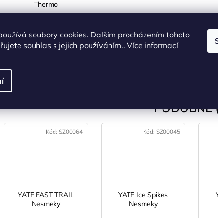
Thermo
SKLADEM
(>5 ks)
používá soubory cookies. Dalším procházením tohoto
66 Kč bez DPH
ujete souhlas s jejich používáním.. Více informací
80 Kč
DO KOŠÍKU
í
PODOBNÉ (
Kód:
SZ00064
Kód:
SZ00045
YATE FAST TRAIL
YATE Ice Spikes
Nesmeky
Nesmeky