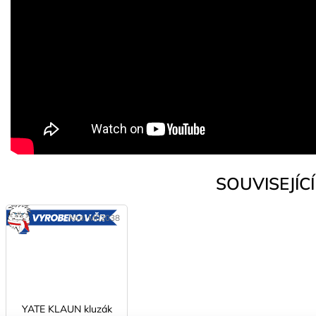
SOUVISEJÍCÍ 
Kód:
M02038
VYROBENO
V ČR
YATE KLAUN kluzák