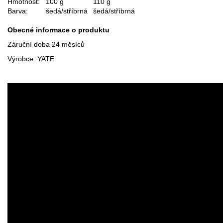
Hmotnost:
100 g
110 g
Barva:
šedá/stříbrná
šedá/stříbrná
Obecné informace o produktu
Záruční doba 24 měsíců
Výrobce: YATE