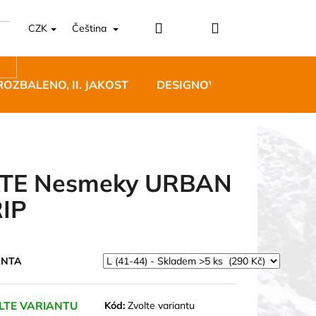
Přihlášení
Nákupní
CZK
Čeština
košík
ROZBALENO, II. JAKOST
DESIGNOVÝ NÁBYTEK
TE Nesmeky URBAN
IP
5 BĚŽECKÉ TRAILOVÉ
BLUE
ANTA
 Kč
LTE VARIANTU
Kód:
Zvolte variantu