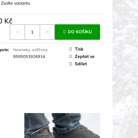
:
Zvolte variantu
0 Kč
á
DO KOŠÍKU
Tisk
orie
:
Nesmeky, sněžnice
Zeptat se
8595053926916
Sdílet