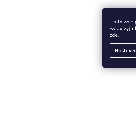
Tento web 
webu vyjadř
zde
.
Nastaven