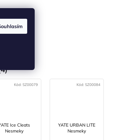
Souhlasím
4)
Kód:
SZ00079
Kód:
SZ00084
YATE Ice Cleats
YATE URBAN LITE
Nesmeky
Nesmeky