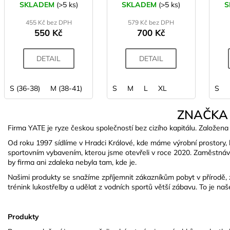
SKLADEM
(>5 ks)
SKLADEM
(>5 ks)
S
455 Kč bez DPH
579 Kč bez DPH
550 Kč
700 Kč
DETAIL
DETAIL
S (36-38)
M (38-41)
L (42-44)
S
M
XL (44-47)
L
XL
S
ZNAČKA
Firma YATE je ryze českou společností bez cizího kapitálu. Založena 
Od roku 1997 sídlíme v Hradci Králové, kde máme výrobní prostory, 
sportovním vybavením, kterou jsme otevřeli v roce 2020. Zaměstnáv
by firma ani zdaleka nebyla tam, kde je.
Našimi produkty se snažíme zpříjemnit zákazníkům pobyt v přírodě, zef
trénink lukostřelby a udělat z vodních sportů větší zábavu. To je naš
Produkty