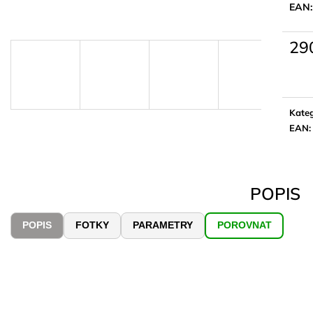
EAN
29
Měrn
cena:
Kateg
EAN
:
POPIS
POPIS
FOTKY
PARAMETRY
POROVNAT