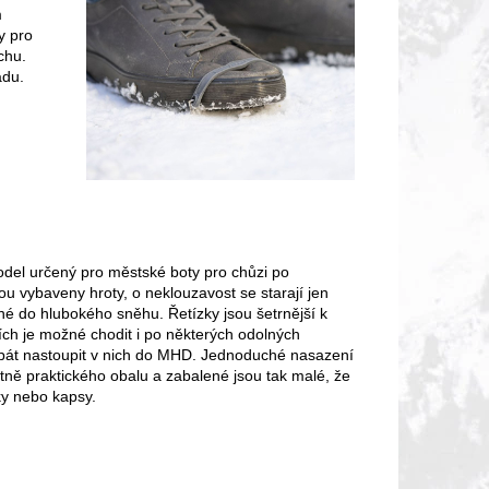
m
y pro
chu.
adu.
del určený pro městské boty pro chůzi po
 vybaveny hroty, o neklouzavost se starají jen
né do hlubokého sněhu. Řetízky jsou šetrnější k
ch je možné chodit i po některých odolných
bát nastoupit v nich do MHD. Jednoduché nasazení
tně praktického obalu a zabalené jsou tak malé, že
ky nebo kapsy.