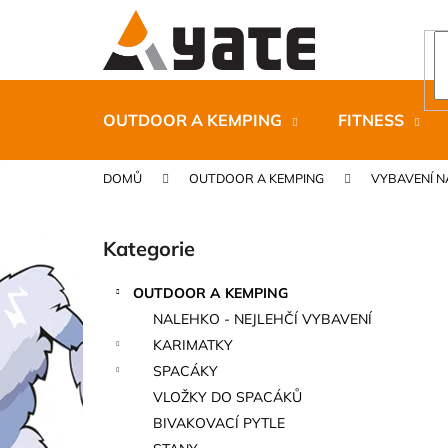
K
Přejít
na
o
obsah
Zpět
Zpět
š
do
do
í
k
obchodu
obchodu
OUTDOOR A KEMPING
FITNESS
DOMŮ
OUTDOOR A KEMPING
VYBAVENÍ N
P
o
Kategorie
Přeskočit
s
kategorie
t
OUTDOOR A KEMPING
r
CARNOSPORT GEL 100 ML
NALEHKO - NEJLEHČÍ VYBAVENÍ
a
899 Kč
KARIMATKY
n
SPACÁKY
n
VLOŽKY DO SPACÁKŮ
í
BIVAKOVACÍ PYTLE
p