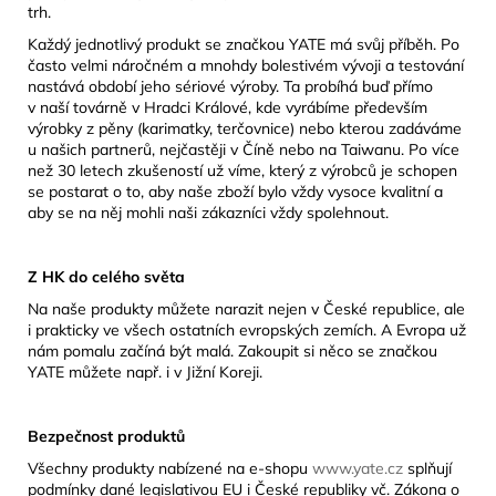
trh.
Každý jednotlivý produkt se značkou YATE má svůj příběh. Po
často velmi náročném a mnohdy bolestivém vývoji a testování
nastává období jeho sériové výroby. Ta probíhá buď přímo
v naší továrně v Hradci Králové, kde vyrábíme především
výrobky z pěny (karimatky, terčovnice) nebo kterou zadáváme
u našich partnerů, nejčastěji v Číně nebo na Taiwanu. Po více
než 30 letech zkušeností už víme, který z výrobců je schopen
se postarat o to, aby naše zboží bylo vždy vysoce kvalitní a
aby se na něj mohli naši zákazníci vždy spolehnout.
Z HK do celého světa
Na naše produkty můžete narazit nejen v České republice, ale
i prakticky ve všech ostatních evropských zemích. A Evropa už
nám pomalu začíná být malá. Zakoupit si něco se značkou
YATE můžete např. i v Jižní Koreji.
Bezpečnost produktů
Všechny produkty nabízené na e-shopu
www.yate.cz
splňují
podmínky dané legislativou EU i České republiky vč. Zákona o