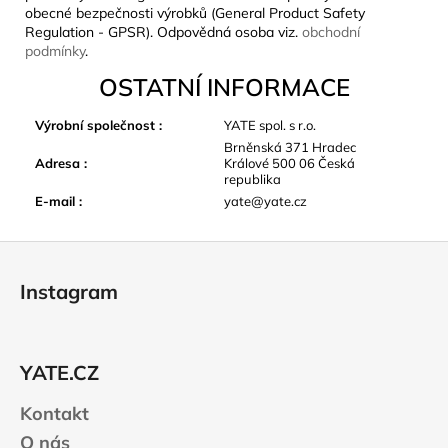
obecné bezpečnosti výrobků (General Product Safety
Regulation - GPSR). Odpovědná osoba viz.
obchodní
podmínky
.
OSTATNÍ INFORMACE
Výrobní společnost
:
YATE spol. s r.o.
Brněnská 371 Hradec
Adresa
:
Králové 500 06 Česká
republika
E-mail
:
yate@yate.cz
Z
á
Instagram
p
a
t
YATE.CZ
í
Kontakt
O nás