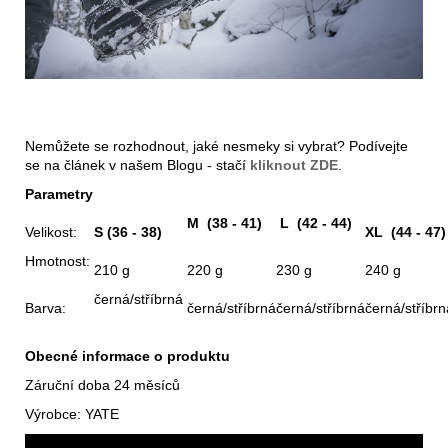
Nemůžete se rozhodnout, jaké nesmeky si vybrat? Podívejte
se na článek v našem Blogu - stačí
kliknout ZDE
.
Parametry
M (38 - 41)
L (42 - 44)
Velikost:
S (36 - 38)
XL (44 - 47)
Hmotnost:
210 g
220 g
230 g
240 g
černá/stříbrná
Barva:
černá/stříbrná
černá/stříbrná
černá/stříbrn
Obecné informace o produktu
Záruční doba 24 měsíců
Výrobce: YATE