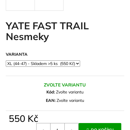
a
j
í
YATE FAST TRAIL
t
Nesmeky
?
VARIANTA
HLEDAT
ZVOLTE VARIANTU
D
Kód:
Zvolte variantu
o
EAN:
Zvolte variantu
p
o
550 Kč
r
u
Měrná