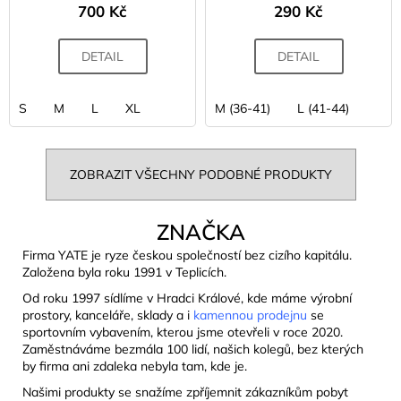
700 Kč
290 Kč
DETAIL
DETAIL
S
M
L
XL
M (36-41)
L (41-44)
ZOBRAZIT VŠECHNY PODOBNÉ PRODUKTY
ZNAČKA
Firma YATE je ryze českou společností bez cizího kapitálu.
Založena byla roku 1991 v Teplicích.
Od roku 1997 sídlíme v Hradci Králové, kde máme výrobní
prostory, kanceláře, sklady a i
kamennou prodejnu
se
sportovním vybavením, kterou jsme otevřeli v roce 2020.
Zaměstnáváme bezmála 100 lidí, našich kolegů, bez kterých
by firma ani zdaleka nebyla tam, kde je.
Našimi produkty se snažíme zpříjemnit zákazníkům pobyt