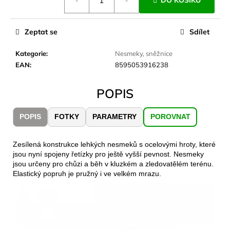
DO KOŠÍKU
č
cena:
u
j
Zeptat se
Sdílet
e
m
Kategorie
:
Nesmeky, sněžnice
e
EAN
:
8595053916238
CARNOSPORT
POPIS
GEL
100
ML
POPIS
FOTKY
PARAMETRY
POROVNAT
899
Kč
Zesílená konstrukce lehkých nesmeků s ocelovými hroty, které
jsou nyní spojeny řetízky pro ještě vyšší pevnost. Nesmeky
jsou určeny pro chůzi a běh v kluzkém a zledovatělém terénu.
Elastický popruh je pružný i ve velkém mrazu.