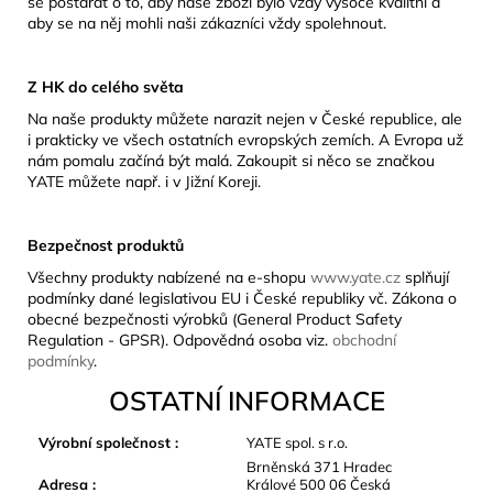
se postarat o to, aby naše zboží bylo vždy vysoce kvalitní a
aby se na něj mohli naši zákazníci vždy spolehnout.
Z HK do celého světa
Na naše produkty můžete narazit nejen v České republice, ale
i prakticky ve všech ostatních evropských zemích. A Evropa už
nám pomalu začíná být malá. Zakoupit si něco se značkou
YATE můžete např. i v Jižní Koreji.
Bezpečnost produktů
Všechny produkty nabízené na e-shopu
www.yate.cz
splňují
podmínky dané legislativou EU i České republiky vč. Zákona o
obecné bezpečnosti výrobků (General Product Safety
Regulation - GPSR). Odpovědná osoba viz.
obchodní
podmínky
.
OSTATNÍ INFORMACE
Výrobní společnost
:
YATE spol. s r.o.
Brněnská 371 Hradec
Adresa
:
Králové 500 06 Česká