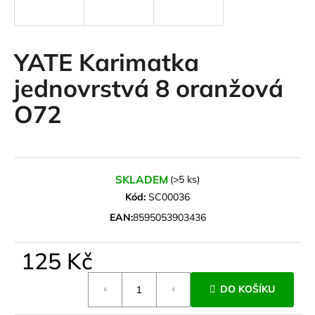
a
j
í
YATE Karimatka
t
jednovrstvá 8 oranžová
?
O72
HLEDAT
SKLADEM
(>5 ks)
Kód:
SC00036
EAN:
8595053903436
D
o
125 Kč
p
o
Měrná
r
DO KOŠÍKU
cena:
u