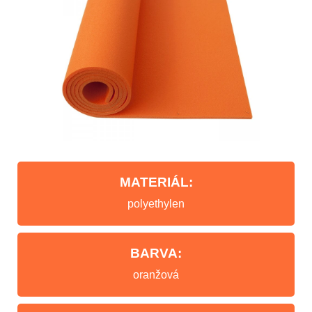
MATERIÁL:
polyethylen
BARVA:
oranžová