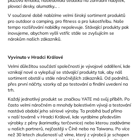
plážová lehátka, následovala sedátka na zahradní nábytek,
plovací desky, alumatky… .
V současné době nabízíme velmi široký sortiment produktů
pro outdoor a camping, pro fitness a pro lukostřelbu. Naše
tempo rozšiřování nabídky nepolevuje. Stávající produkty pak
inovujeme, abychom vyšli vstříc stále se zvyšujícím se
nárokům našich zákazníků.
Vyvinuto v Hradci Králové
Velmi důležitou součástí společnosti je vývojové oddělení, kde
vznikají nové a vylepšují se stávající produkty tak, aby náš
sortiment obstál u stále náročnějších zákazníků. Od podnětů,
přes první náčrty, vzorky až po testování a finální uvedení na
trh.
Každý jednotlivý produkt se značkou YATE má svůj příběh. Po
často velmi náročném a mnohdy bolestivém vývoji a testování
nastává období jeho sériové výroby. Ta probíhá buď přímo
v naší továrně v Hradci Králové, kde vyrábíme především
výrobky z pěny (karimatky, terčovnice) nebo kterou zadáváme
u našich partnerů, nejčastěji v Číně nebo na Taiwanu. Po více
než 30 letech zkušeností už víme, který z výrobců je schopen