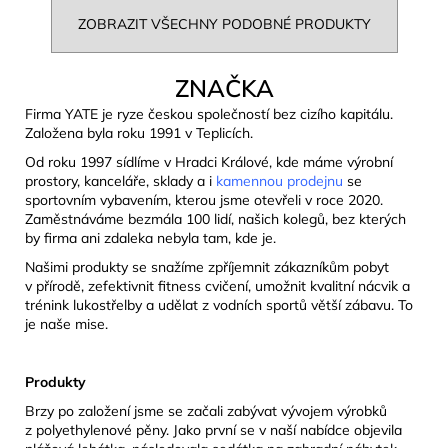
ZOBRAZIT VŠECHNY PODOBNÉ PRODUKTY
ZNAČKA
Firma YATE je ryze českou společností bez cizího kapitálu.
Založena byla roku 1991 v Teplicích.
Od roku 1997 sídlíme v Hradci Králové, kde máme výrobní
prostory, kanceláře, sklady a i
kamennou prodejnu
se
sportovním vybavením, kterou jsme otevřeli v roce 2020.
Zaměstnáváme bezmála 100 lidí, našich kolegů, bez kterých
by firma ani zdaleka nebyla tam, kde je.
Našimi produkty se snažíme zpříjemnit zákazníkům pobyt
v přírodě, zefektivnit fitness cvičení, umožnit kvalitní nácvik a
trénink lukostřelby a udělat z vodních sportů větší zábavu. To
je naše mise.
Produkty
Brzy po založení jsme se začali zabývat vývojem výrobků
z polyethylenové pěny. Jako první se v naší nabídce objevila