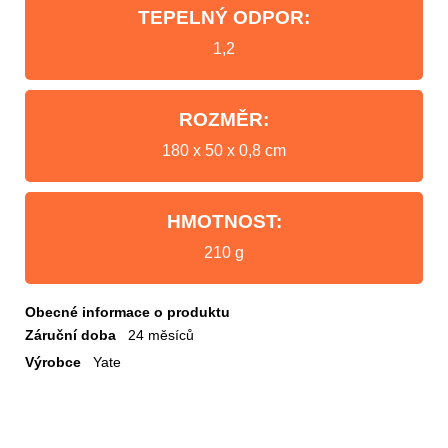
TEPELNÝ ODPOR:
1,2
ROZMĚR:
180 x 50 x 0,8 cm
HMOTNOST:
210 g
Obecné informace o produktu
Záruční doba
24 měsíců
Výrobce
Yate