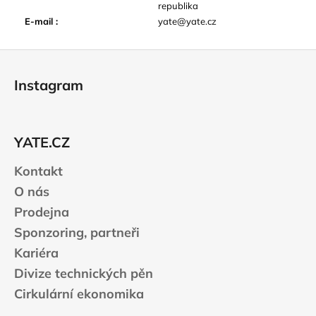
republika
E-mail
:
yate@yate.cz
Z
á
Instagram
p
a
t
YATE.CZ
í
Kontakt
O nás
Prodejna
Sponzoring, partneři
Kariéra
Divize technických pěn
Cirkulární ekonomika