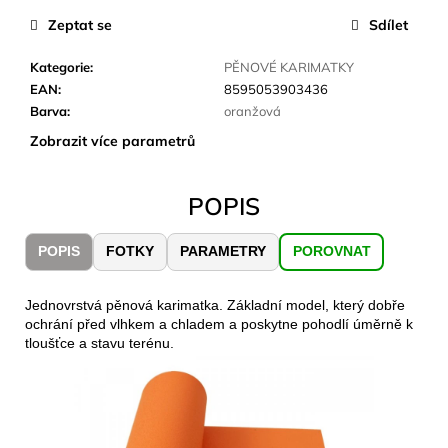
č
u
Zeptat se
Sdílet
j
e
Kategorie
:
PĚNOVÉ KARIMATKY
m
EAN
:
8595053903436
e
Barva
:
oranžová
Zobrazit více parametrů
LAKEN
LÁHEV
POPIS
HLINÍK
FUTURA
1500
POPIS
FOTKY
PARAMETRY
POROVNAT
ML
MODRÁ
379
Jednovrstvá pěnová karimatka. Základní model, který dobře
Kč
ochrání před vlhkem a chladem a poskytne pohodlí úměrně k
tloušťce a stavu terénu.