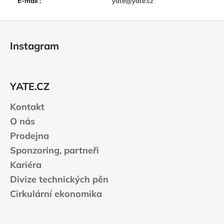
E-mail
:
yate@yate.cz
Z
á
Instagram
p
a
t
YATE.CZ
í
Kontakt
O nás
Prodejna
Sponzoring, partneři
Kariéra
Divize technických pěn
Cirkulární ekonomika