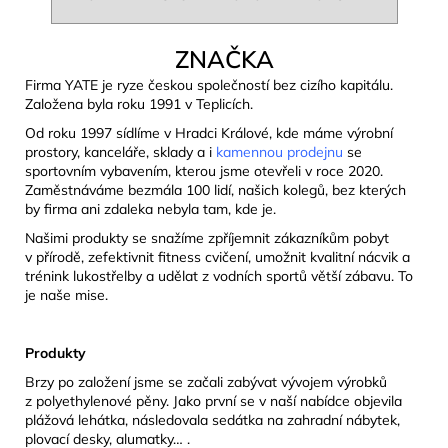
ZNAČKA
Firma YATE je ryze českou společností bez cizího kapitálu.
Založena byla roku 1991 v Teplicích.
Od roku 1997 sídlíme v Hradci Králové, kde máme výrobní
prostory, kanceláře, sklady a i
kamennou prodejnu
se
sportovním vybavením, kterou jsme otevřeli v roce 2020.
Zaměstnáváme bezmála 100 lidí, našich kolegů, bez kterých
by firma ani zdaleka nebyla tam, kde je.
Našimi produkty se snažíme zpříjemnit zákazníkům pobyt
v přírodě, zefektivnit fitness cvičení, umožnit kvalitní nácvik a
trénink lukostřelby a udělat z vodních sportů větší zábavu. To
je naše mise.
Produkty
Brzy po založení jsme se začali zabývat vývojem výrobků
z polyethylenové pěny. Jako první se v naší nabídce objevila
plážová lehátka, následovala sedátka na zahradní nábytek,
plovací desky, alumatky… .