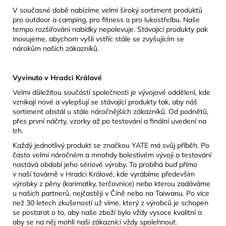
V současné době nabízíme velmi široký sortiment produktů
pro outdoor a camping, pro fitness a pro lukostřelbu. Naše
tempo rozšiřování nabídky nepolevuje. Stávající produkty pak
inovujeme, abychom vyšli vstříc stále se zvyšujícím se
nárokům našich zákazníků.
Vyvinuto v Hradci Králové
Velmi důležitou součástí společnosti je vývojové oddělení, kde
vznikají nové a vylepšují se stávající produkty tak, aby náš
sortiment obstál u stále náročnějších zákazníků. Od podnětů,
přes první náčrty, vzorky až po testování a finální uvedení na
trh.
Každý jednotlivý produkt se značkou YATE má svůj příběh. Po
často velmi náročném a mnohdy bolestivém vývoji a testování
nastává období jeho sériové výroby. Ta probíhá buď přímo
v naší továrně v Hradci Králové, kde vyrábíme především
výrobky z pěny (karimatky, terčovnice) nebo kterou zadáváme
u našich partnerů, nejčastěji v Číně nebo na Taiwanu. Po více
než 30 letech zkušeností už víme, který z výrobců je schopen
se postarat o to, aby naše zboží bylo vždy vysoce kvalitní a
aby se na něj mohli naši zákazníci vždy spolehnout.