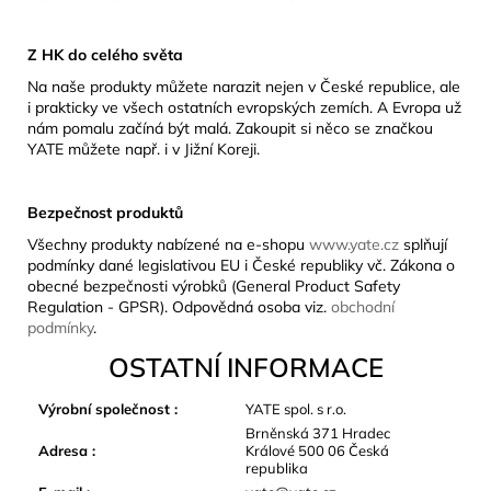
Z HK do celého světa
Na naše produkty můžete narazit nejen v České republice, ale
i prakticky ve všech ostatních evropských zemích. A Evropa už
nám pomalu začíná být malá. Zakoupit si něco se značkou
YATE můžete např. i v Jižní Koreji.
Bezpečnost produktů
Všechny produkty nabízené na e-shopu
www.yate.cz
splňují
podmínky dané legislativou EU i České republiky vč. Zákona o
obecné bezpečnosti výrobků (General Product Safety
Regulation - GPSR). Odpovědná osoba viz.
obchodní
podmínky
.
OSTATNÍ INFORMACE
Výrobní společnost
:
YATE spol. s r.o.
Brněnská 371 Hradec
Adresa
:
Králové 500 06 Česká
republika