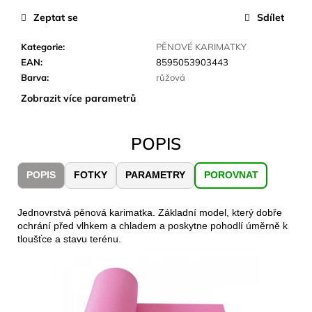
č
u
Zeptat se
Sdílet
j
e
Kategorie
:
PĚNOVÉ KARIMATKY
m
EAN
:
8595053903443
e
Barva
:
růžová
Zobrazit více parametrů
JOMA
SIERRA
POPIS
25
BĚŽECKÉ
TRAILOVÉ
POPIS
FOTKY
PARAMETRY
POROVNAT
BOTY
PÁNSKÉ
BLUE
Jednovrstvá pěnová karimatka. Základní model, který dobře
1
ochrání před vlhkem a chladem a poskytne pohodlí úměrně k
603
tloušťce a stavu terénu.
Kč
Původně:
2
290
Kč