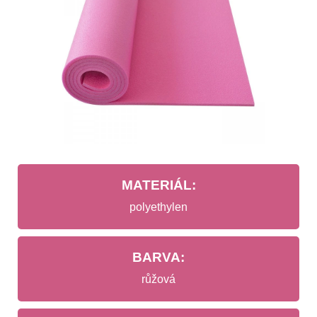
MATERIÁL:
polyethylen
BARVA:
růžová