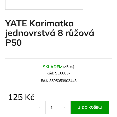
a
j
í
YATE Karimatka
t
jednovrstvá 8 růžová
?
P50
HLEDAT
SKLADEM
(>5 ks)
Kód:
SC00037
EAN:
8595053903443
D
o
125 Kč
p
o
Měrná
r
DO KOŠÍKU
cena:
u