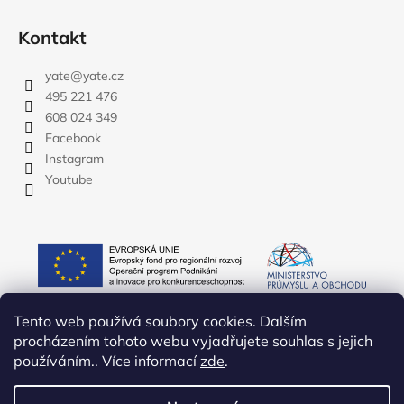
Kontakt
yate
@
yate.cz
495 221 476
608 024 349
Facebook
Instagram
Youtube
Tento web používá soubory cookies. Dalším
procházením tohoto webu vyjadřujete souhlas s jejich
používáním.. Více informací
zde
.