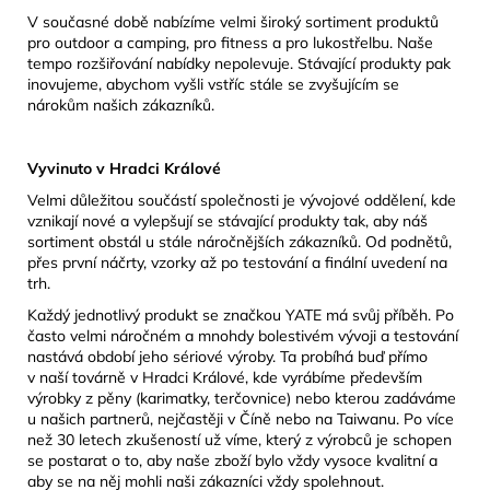
V současné době nabízíme velmi široký sortiment produktů
pro outdoor a camping, pro fitness a pro lukostřelbu. Naše
tempo rozšiřování nabídky nepolevuje. Stávající produkty pak
inovujeme, abychom vyšli vstříc stále se zvyšujícím se
nárokům našich zákazníků.
Vyvinuto v Hradci Králové
Velmi důležitou součástí společnosti je vývojové oddělení, kde
vznikají nové a vylepšují se stávající produkty tak, aby náš
sortiment obstál u stále náročnějších zákazníků. Od podnětů,
přes první náčrty, vzorky až po testování a finální uvedení na
trh.
Každý jednotlivý produkt se značkou YATE má svůj příběh. Po
často velmi náročném a mnohdy bolestivém vývoji a testování
nastává období jeho sériové výroby. Ta probíhá buď přímo
v naší továrně v Hradci Králové, kde vyrábíme především
výrobky z pěny (karimatky, terčovnice) nebo kterou zadáváme
u našich partnerů, nejčastěji v Číně nebo na Taiwanu. Po více
než 30 letech zkušeností už víme, který z výrobců je schopen
se postarat o to, aby naše zboží bylo vždy vysoce kvalitní a
aby se na něj mohli naši zákazníci vždy spolehnout.