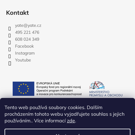
Kontakt
yate
@
yate.cz
495 221 476
608 024 349
Facebook
Instagram
Youtube
Tento web používá soubory cookies. Dalším
procházením tohoto webu vyjadřujete souhlas s jejich
používáním.. Více informací
zde
.