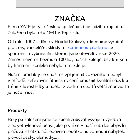
ZNAČKA
Firma YATE je ryze českou společností bez cizího kapitálu.
Založena byla roku 1991 v Teplicích.
Od roku 1997 sídlíme v Hradci Králové, kde máme výrobní
prostory, kanceláře, sklady a i
kamennou prodejnu
se
sportovním vybavením, kterou jsme otevřeli v roce 2020.
Zaměstnáváme bezmála 100 lidí, našich kolegů, bez kterých
by firma ani zdaleka nebyla tam, kde je.
Našimi produkty se snažíme zpříjemnit zákazníkům pobyt
v přírodě, zefektivnit fitness cvičení, umožnit kvalitní nácvik a
trénink lukostřelby a udělat z vodních sportů větší zábavu. To
je naše mise.
Produkty
Brzy po založení jsme se začali zabývat vývojem výrobků
z polyethylenové pěny. Jako první se v naší nabídce objevila
plážová lehátka, následovala sedátka na zahradní nábytek,
plovací desky, alumatky… .