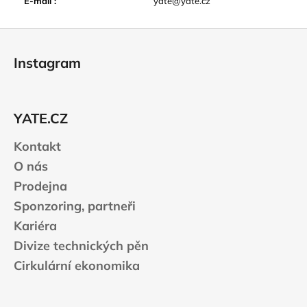
E-mail
:
yate@yate.cz
Z
á
Instagram
p
a
t
YATE.CZ
í
Kontakt
O nás
Prodejna
Sponzoring, partneři
Kariéra
Divize technických pěn
Cirkulární ekonomika