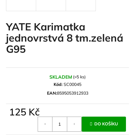
a
j
í
YATE Karimatka
t
jednovrstvá 8 tm.zelená
?
G95
HLEDAT
SKLADEM
(>5 ks)
Kód:
SC00045
EAN:
8595053912933
D
o
125 Kč
p
o
Měrná
r
DO KOŠÍKU
cena:
u