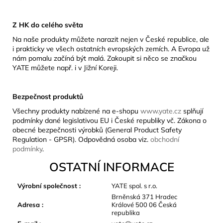
Z HK do celého světa
Na naše produkty můžete narazit nejen v České republice, ale
i prakticky ve všech ostatních evropských zemích. A Evropa už
nám pomalu začíná být malá. Zakoupit si něco se značkou
YATE můžete např. i v Jižní Koreji.
Bezpečnost produktů
Všechny produkty nabízené na e-shopu
www.yate.cz
splňují
podmínky dané legislativou EU i České republiky vč. Zákona o
obecné bezpečnosti výrobků (General Product Safety
Regulation - GPSR). Odpovědná osoba viz.
obchodní
podmínky
.
OSTATNÍ INFORMACE
Výrobní společnost
:
YATE spol. s r.o.
Brněnská 371 Hradec
Adresa
:
Králové 500 06 Česká
republika