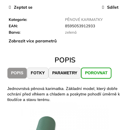
č
u
Zeptat se
Sdílet
j
e
Kategorie
:
PĚNOVÉ KARIMATKY
m
EAN
:
8595053912933
e
Barva
:
zelená
Zobrazit více parametrů
LAKEN
LÁHEV
POPIS
HLINÍK
FUTURA
1500
POPIS
FOTKY
PARAMETRY
POROVNAT
ML
MODRÁ
379
Jednovrstvá pěnová karimatka. Základní model, který dobře
Kč
ochrání před vlhkem a chladem a poskytne pohodlí úměrně k
tloušťce a stavu terénu.