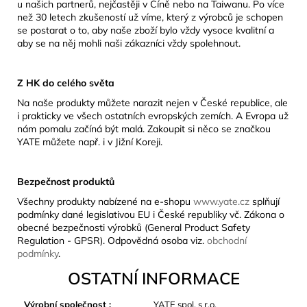
u našich partnerů, nejčastěji v Číně nebo na Taiwanu. Po více
než 30 letech zkušeností už víme, který z výrobců je schopen
se postarat o to, aby naše zboží bylo vždy vysoce kvalitní a
aby se na něj mohli naši zákazníci vždy spolehnout.
Z HK do celého světa
Na naše produkty můžete narazit nejen v České republice, ale
i prakticky ve všech ostatních evropských zemích. A Evropa už
nám pomalu začíná být malá. Zakoupit si něco se značkou
YATE můžete např. i v Jižní Koreji.
Bezpečnost produktů
Všechny produkty nabízené na e-shopu
www.yate.cz
splňují
podmínky dané legislativou EU i České republiky vč. Zákona o
obecné bezpečnosti výrobků (General Product Safety
Regulation - GPSR). Odpovědná osoba viz.
obchodní
podmínky
.
OSTATNÍ INFORMACE
Výrobní společnost
:
YATE spol. s r.o.