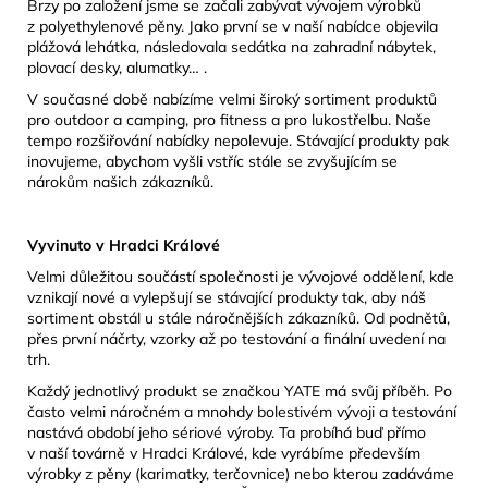
Brzy po založení jsme se začali zabývat vývojem výrobků
z polyethylenové pěny. Jako první se v naší nabídce objevila
plážová lehátka, následovala sedátka na zahradní nábytek,
plovací desky, alumatky… .
V současné době nabízíme velmi široký sortiment produktů
pro outdoor a camping, pro fitness a pro lukostřelbu. Naše
tempo rozšiřování nabídky nepolevuje. Stávající produkty pak
inovujeme, abychom vyšli vstříc stále se zvyšujícím se
nárokům našich zákazníků.
Vyvinuto v Hradci Králové
Velmi důležitou součástí společnosti je vývojové oddělení, kde
vznikají nové a vylepšují se stávající produkty tak, aby náš
sortiment obstál u stále náročnějších zákazníků. Od podnětů,
přes první náčrty, vzorky až po testování a finální uvedení na
trh.
Každý jednotlivý produkt se značkou YATE má svůj příběh. Po
často velmi náročném a mnohdy bolestivém vývoji a testování
nastává období jeho sériové výroby. Ta probíhá buď přímo
v naší továrně v Hradci Králové, kde vyrábíme především
výrobky z pěny (karimatky, terčovnice) nebo kterou zadáváme