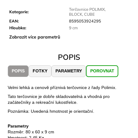
č
u
Terčovnice POLIMIX,
Kategorie
:
j
BLOCK, CUBE
e
EAN
:
8595053924295
m
Hloubka
:
9 cm
e
Zobrazit více parametrů
JOMA
POPIS
SIERRA
25
BĚŽECKÉ
POPIS
FOTKY
PARAMETRY
POROVNAT
TRAILOVÉ
BOTY
PÁNSKÉ
Velmi lehká a cenově příznivá terčovnice z řady Polimix.
BLUE
Tato terčovnice je dobře skladovatelná a vhodná pro
1
začátečníky a rekreační lukostřelce.
603
Kč
Poznámka: Uvedená hmotnost je orientační.
Původně:
2
290
Parametry
Kč
Rozměr: 80 x 60 x 9 cm
Hmotnost: 2,45 Kg