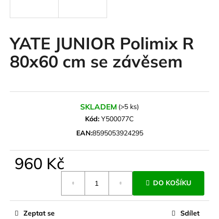
a
j
í
YATE JUNIOR Polimix R
t
80x60 cm se závěsem
?
SKLADEM
(>5 ks)
HLEDAT
Kód:
Y500077C
EAN:
8595053924295
D
960 Kč
o
Měrná
p
DO KOŠÍKU
cena:
o
r
u
Zeptat se
Sdílet