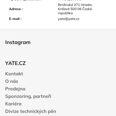
Brněnská 371 Hradec
Adresa
:
Králové 500 06 Česká
republika
E-mail
:
yate@yate.cz
Z
á
Instagram
p
a
t
YATE.CZ
í
Kontakt
O nás
Prodejna
Sponzoring, partneři
Kariéra
Divize technických pěn