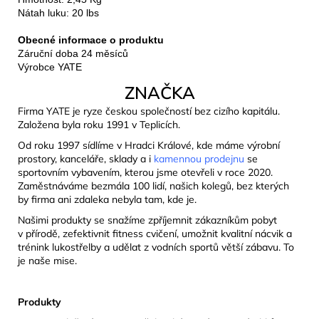
Nátah luku: 20 lbs
Obecné informace o produktu
Záruční doba 24 měsíců
Výrobce YATE
ZNAČKA
Firma YATE je ryze českou společností bez cizího kapitálu.
Založena byla roku 1991 v Teplicích.
Od roku 1997 sídlíme v Hradci Králové, kde máme výrobní
prostory, kanceláře, sklady a i
kamennou prodejnu
se
sportovním vybavením, kterou jsme otevřeli v roce 2020.
Zaměstnáváme bezmála 100 lidí, našich kolegů, bez kterých
by firma ani zdaleka nebyla tam, kde je.
Našimi produkty se snažíme zpříjemnit zákazníkům pobyt
v přírodě, zefektivnit fitness cvičení, umožnit kvalitní nácvik a
trénink lukostřelby a udělat z vodních sportů větší zábavu. To
je naše mise.
Produkty