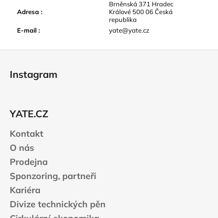
Brněnská 371 Hradec
Adresa
:
Králové 500 06 Česká
republika
E-mail
:
yate@yate.cz
Z
á
Instagram
p
a
t
YATE.CZ
í
Kontakt
O nás
Prodejna
Sponzoring, partneři
Kariéra
Divize technických pěn