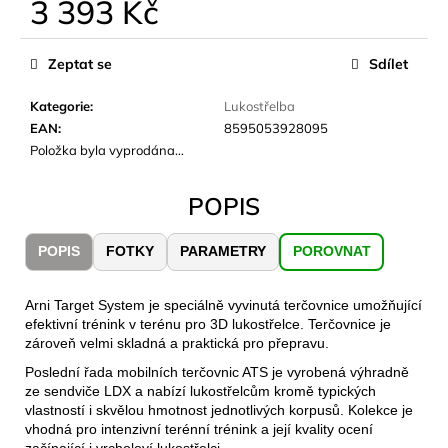
č
3 393 Kč
u
Měrná
j
cena:
Zeptat se
Sdílet
e
m
Kategorie
:
Lukostřelba
e
EAN
:
8595053928095
Položka byla vyprodána…
LAKEN
LÁHEV
POPIS
HLINÍK
FUTURA
1500
POPIS
FOTKY
PARAMETRY
POROVNAT
ML
MODRÁ
379
Arni Target System je speciálně vyvinutá terčovnice umožňující
Kč
efektivní trénink v terénu pro 3D lukostřelce. Terčovnice je
zároveň velmi skladná a praktická pro přepravu.
Poslední řada mobilních terčovnic ATS je vyrobená výhradně
ze sendviče LDX a nabízí lukostřelcům kromě typických
vlastností i skvělou hmotnost jednotlivých korpusů. Kolekce je
vhodná pro intenzivní terénní trénink a její kvality ocení
začínající i vrcholoví lukostřelci.