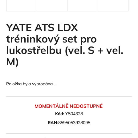
a
j
í
YATE ATS LDX
t
tréninkový set pro
?
lukostřelbu (vel. S + vel.
M)
HLEDAT
Položka byla vyprodána…
D
o
MOMENTÁLNĚ NEDOSTUPNÉ
p
Kód:
Y504328
o
EAN:
8595053928095
r
u