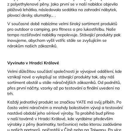
z polyethylenové pěny. Jako první se v naší nabídce objevila
plážová lehátka, následovala sedátka na zahradní nábytek,
plovací desky, alumatky… .
V současné době nabízíme velmi široký sortiment produktů
pro outdoor a camping, pro fitness a pro lukostřelbu. Naše
tempo rozšiřování nabídky nepolevuje. Stávající produkty pak
inovujeme, abychom vyšli vstříc stále se zvyšujícím se
nárokům našich zákazníků.
Vyvinuto v Hradci Králové
Velmi důležitou součástí společnosti je vývojové oddělení, kde
vznikají nové a vylepšují se stávající produkty tak, aby náš
sortiment obstál u stále náročnějších zákazníků. Od podnětů,
přes první náčrty, vzorky až po testování a finální uvedení na
trh.
Každý jednotlivý produkt se značkou YATE má svůj příběh. Po
často velmi náročném a mnohdy bolestivém vývoji a testování
nastává období jeho sériové výroby. Ta probíhá buď přímo
v naší továrně v Hradci Králové, kde vyrábíme především
výrobky z pěny (karimatky, terčovnice) nebo kterou zadáváme
u našich partnerů, nejčastěji v Číně nebo na Taiwanu. Po více