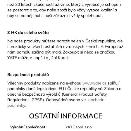
než 30 letech zkušeností už víme, který z výrobců je schopen
se postarat o to, aby naše zboží bylo vždy vysoce kvalitní a
aby se na něj mohli naši zákazníci vždy spolehnout.
Z HK do celého světa
Na naše produkty můžete narazit nejen v České republice, ale
i prakticky ve všech ostatních evropských zemích. A Evropa už
nám pomalu začíná být malá. Zakoupit si něco se značkou
YATE můžete např. i v Jižní Koreji.
Bezpečnost produktů
Všechny produkty nabízené na e-shopu
www.yate.cz
splňují
podmínky dané legislativou EU i České republiky vč. Zákona o
obecné bezpečnosti výrobků (General Product Safety
Regulation - GPSR). Odpovědná osoba viz.
obchodní
podmínky
.
OSTATNÍ INFORMACE
Výrobní společnost
:
YATE spol. s r.o.