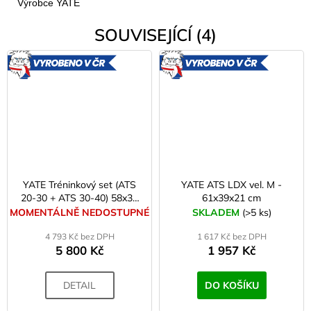
Výrobce YATE
SOUVISEJÍCÍ (4)
VYROBENO
VYROBE
V ČR
V ČR
YATE Tréninkový set (ATS
YATE ATS LDX vel. M -
20-30 + ATS 30-40) 58x30
61x39x21 cm
cm - 79x41 cm
MOMENTÁLNĚ NEDOSTUPNÉ
SKLADEM
(>5 ks)
4 793 Kč bez DPH
1 617 Kč bez DPH
5 800 Kč
1 957 Kč
DETAIL
DO KOŠÍKU