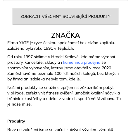
ZOBRAZIT VŠECHNY SOUVISEJÍCÍ PRODUKTY
ZNAČKA
Firma YATE je ryze českou společností bez cizího kapitálu.
Založena byla roku 1991 v Teplicích.
Od roku 1997 sídlíme v Hradci Králové, kde máme výrobní
prostory, kanceláře, sklady a i
kamennou prodejnu
se
sportovním vybavením, kterou jsme otevřeli v roce 2020.
Zaměstnáváme bezmála 100 lidí, našich kolegů, bez kterých
by firma ani zdaleka nebyla tam, kde je.
Našimi produkty se snažíme zpříjemnit zákazníkům pobyt
v přírodě, zefektivnit fitness cvičení, umožnit kvalitní nácvik a
trénink lukostřelby a udělat z vodních sportů větší zábavu. To
je naše mise.
Produkty
Brzy po založení jsme se začali zabývat vývojem výrobků