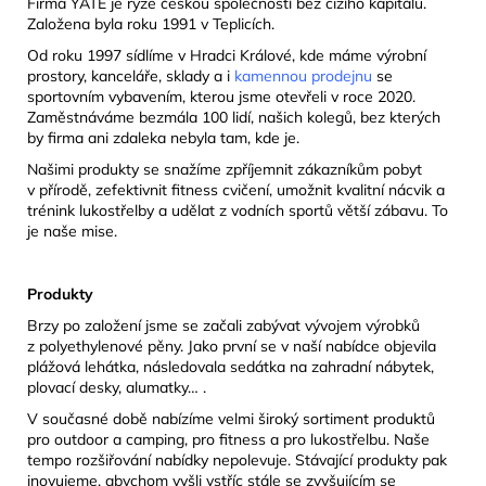
Firma YATE je ryze českou společností bez cizího kapitálu.
Založena byla roku 1991 v Teplicích.
Od roku 1997 sídlíme v Hradci Králové, kde máme výrobní
prostory, kanceláře, sklady a i
kamennou prodejnu
se
sportovním vybavením, kterou jsme otevřeli v roce 2020.
Zaměstnáváme bezmála 100 lidí, našich kolegů, bez kterých
by firma ani zdaleka nebyla tam, kde je.
Našimi produkty se snažíme zpříjemnit zákazníkům pobyt
v přírodě, zefektivnit fitness cvičení, umožnit kvalitní nácvik a
trénink lukostřelby a udělat z vodních sportů větší zábavu. To
je naše mise.
Produkty
Brzy po založení jsme se začali zabývat vývojem výrobků
z polyethylenové pěny. Jako první se v naší nabídce objevila
plážová lehátka, následovala sedátka na zahradní nábytek,
plovací desky, alumatky… .
V současné době nabízíme velmi široký sortiment produktů
pro outdoor a camping, pro fitness a pro lukostřelbu. Naše
tempo rozšiřování nabídky nepolevuje. Stávající produkty pak
inovujeme, abychom vyšli vstříc stále se zvyšujícím se