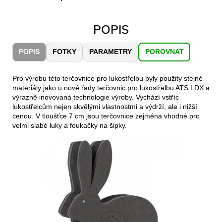
č
u
j
POPIS
e
m
POPIS
FOTKY
PARAMETRY
POROVNAT
e
Pro výrobu této terčovnice pro lukostřelbu byly použity stejné
CARNOSPORT
materiály jako u nové řady terčovnic pro lukostřelbu ATS LDX a
GEL
výrazně inovovaná technologie výroby. Vychází vstříc
100
lukostřelcům nejen skvělými vlastnostmi a výdrží, ale i nižší
ML
cenou. V tloušťce 7 cm jsou terčovnice zejména vhodné pro
899
velmi slabé luky a foukačky na šipky.
Kč