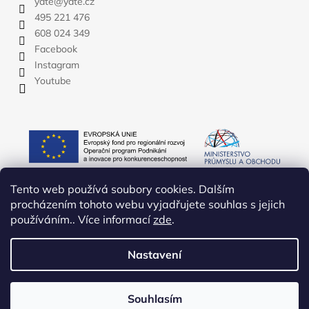
yate
@
yate.cz
495 221 476
608 024 349
Facebook
Instagram
Youtube
Tento web používá soubory cookies. Dalším
procházením tohoto webu vyjadřujete souhlas s jejich
používáním.. Více informací
zde
.
Nastavení
Vytvořil Shoptet
Copyright 2026
YATE.CZ
. Všechna práva vyhrazena.
Upravit
Souhlasím
nastavení cookies