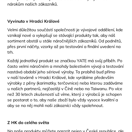
nárokům našich zákazníků.
Vyvinuto v Hradci Králové
Velmi důležitou součástí společnosti je vývojové oddělení, kde
vznikají nové a vylepšují se stávající produkty tak, aby náš
sortiment obstál u stále náročnějších zákazníků. Od podnětů,
přes první náčrty, vzorky až po testování a finální uvedení na
trh.
Každý jednotlivý produkt se značkou YATE má svůj příběh. Po
často velmi náročném a mnohdy bolestivém vývoji a testování
nastává období jeho sériové výroby. Ta probíhá buď přímo
v naší továrně v Hradci Králové, kde vyrábíme především
výrobky z pěny (karimatky, terčovnice) nebo kterou zadáváme
u našich partnerů, nejčastěji v Číně nebo na Taiwanu. Po více
než 30 letech zkušeností už víme, který z výrobců je schopen
se postarat o to, aby naše zboží bylo vždy vysoce kvalitní a
aby se na něj mohli naši zákazníci vždy spolehnout.
Z HK do celého světa
Na naše produkty můžete narazit nejen v České republice, ale