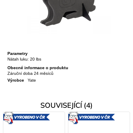
Parametry
Nátah luku: 20 lbs
Obecné informace o produktu
Záruční doba
24 měsíců
Výrobce
Yate
SOUVISEJÍCÍ (4)
VYROBENO
VYROBE
V ČR
V ČR