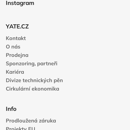
Instagram
p
a
t
YATE.CZ
í
Kontakt
O nás
Prodejna
Sponzoring, partneři
Kariéra
Divize technických pěn
Cirkulární ekonomika
Info
Prodloužená záruka
Projekty EU