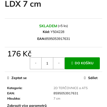
LDX 7 cm
a
j
í
t
SKLADEM
(>5 ks)
?
Kód:
Y504228
EAN:
8595053917631
176 Kč
HLEDAT
Měrná
DO KOŠÍKU
cena:
D
Zeptat se
Sdílet
o
p
Kategorie
:
2D TERČOVNICE a ATS
o
EAN
:
8595053917631
r
Hloubka
:
7 cm
u
Zobrazit více parametrů