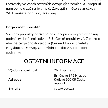
i prakticky ve všech ostatních evropských zemích. A Evropa už
nám pomalu začíná být malá. Zakoupit si něco se značkou
YATE můžete např. i v Jižní Koreji.
Bezpečnost produktů
Všechny produkty nabízené na e-shopu
www.yate.cz
splňují
podmínky dané legislativou EU i České republiky vč. Zákona o
obecné bezpečnosti výrobků (General Product Safety
Regulation - GPSR). Odpovědná osoba viz.
obchodní
podmínky
.
OSTATNÍ INFORMACE
Výrobní společnost
:
YATE spol. s r.o.
Brněnská 371 Hradec
Adresa
:
Králové 500 06 Česká
republika
E-mail
:
yate@yate.cz
Z
á