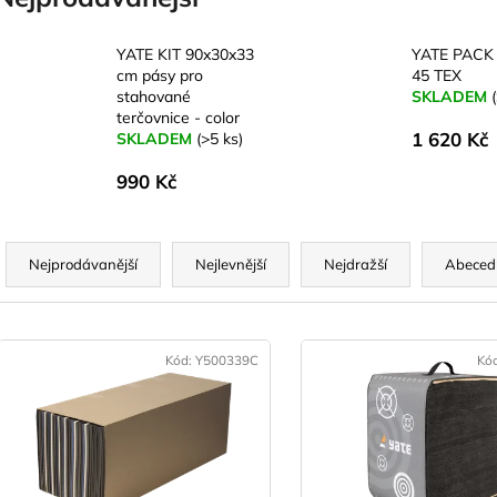
YATE KIT 90x30x33
YATE PACK
cm pásy pro
45 TEX
stahované
SKLADEM
terčovnice - color
1 620 Kč
SKLADEM
(>5 ks)
990 Kč
Ř
a
Nejprodávanější
Nejlevnější
Nejdražší
Abeced
z
e
V
n
ý
Kód:
Y500339C
Kó
p
p
r
s
o
p