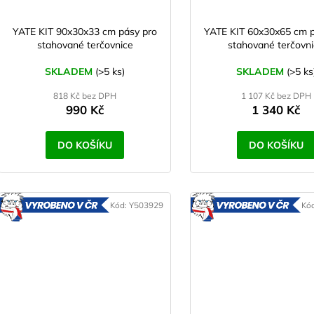
YATE KIT 90x30x33 cm pásy pro
YATE KIT 60x30x65 cm p
stahované terčovnice
stahované terčovn
SKLADEM
(>5 ks)
SKLADEM
(>5 ks
818 Kč bez DPH
1 107 Kč bez DPH
990 Kč
1 340 Kč
DO KOŠÍKU
DO KOŠÍKU
Kód:
Y503929
Kó
VYROBENO
V
V ČR
V ČR