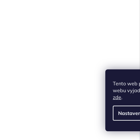
Tento web 
webu vyjadř
zde
.
Nastaven