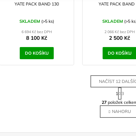
YATE PACK BAND 130
YATE PACK BAND 
SKLADEM
(>5 ks)
SKLADEM
(>5 ks
6 694 Kč bez DPH
2 066 Kč bez DPH
8 100 Kč
2 500 Kč
DO KOŠÍKU
DO KOŠÍKU
NAČÍST 12 DALŠÍ
S
1
3
t
O
r
27
položek celke
v
á
NAHORU
l
n
k
á
o
d
v
a