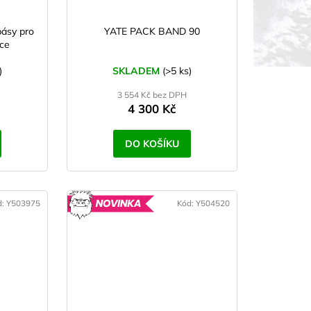
ásy pro
YATE PACK BAND 90
ice
)
SKLADEM
(>5 ks)
3 554 Kč bez DPH
4 300 Kč
DO KOŠÍKU
d:
Y503975
Kód:
Y504520
YROBENO
NOVINKA