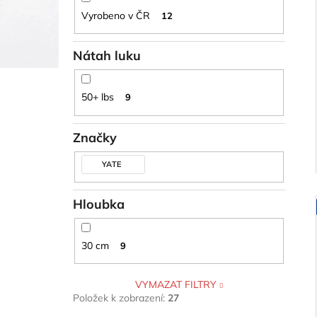
Vyrobeno v ČR
12
Nátah luku
50+ lbs
9
Značky
YATE
Hloubka
30 cm
9
VYMAZAT FILTRY
Položek k zobrazení:
27