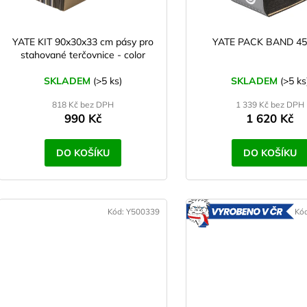
d
r
u
o
k
d
YATE KIT 90x30x33 cm pásy pro
YATE PACK BAND 45
t
stahované terčovnice - color
u
ů
k
SKLADEM
(>5 ks)
SKLADEM
(>5 ks
t
818 Kč bez DPH
1 339 Kč bez DPH
ů
990 Kč
1 620 Kč
DO KOŠÍKU
DO KOŠÍKU
Kód:
Y500339
Kó
V
V ČR