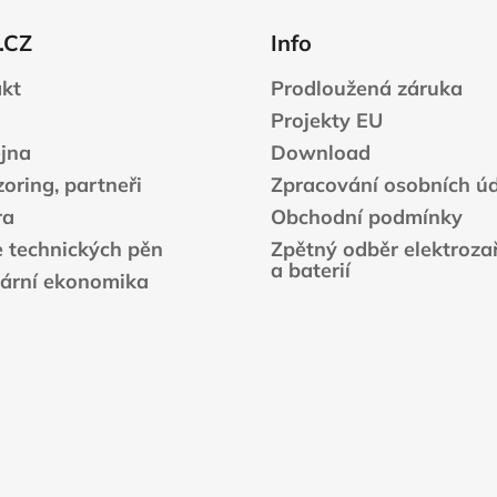
á
c
n
í
.CZ
Info
í
p
r
kt
Prodloužená záruka
v
Projekty EU
k
jna
Download
y
v
oring, partneři
Zpracování osobních ú
ý
ra
Obchodní podmínky
p
e technických pěn
Zpětný odběr elektrozař
i
a baterií
s
lární ekonomika
u