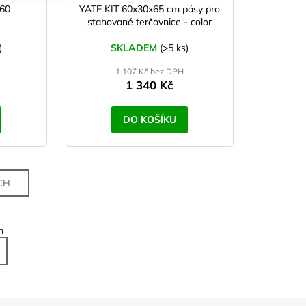
60
YATE KIT 60x30x65 cm pásy pro
stahované terčovnice - color
)
SKLADEM
(>5 ks)
1 107 Kč bez DPH
1 340 Kč
DO KOŠÍKU
CH
m