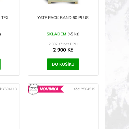
 TEX
YATE PACK BAND 60 PLUS
)
SKLADEM
(>5 ks)
2 397 Kč bez DPH
2 900 Kč
DO KOŠÍKU
d:
Y504118
Kód:
Y504519
YROBENO
NOVINKA