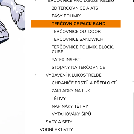
TERČOVNICE PRO LUKOSTŘELBU
a
2D TERČOVNICE A ATS
n
PÁSY POLIMIX
e
TERČOVNICE PACK BAND
l
TERČOVNICE OUTDOOR
TERČOVNICE SANDWICH
TERČOVNICE POLIMIX, BLOCK,
CUBE
YATEX INSERT
STOJANY NA TERČOVNICE
VYBAVENÍ K LUKOSTŘELBĚ
CHRÁNIČE PRSTŮ A PŘEDLOKTÍ
ZÁKLADKY NA LUK
TĚTIVY
í
NAPÍNÁKY TĚTIVY
i
VYTAHOVÁKY ŠÍPŮ
SADY A SETY
VODNÍ AKTIVITY