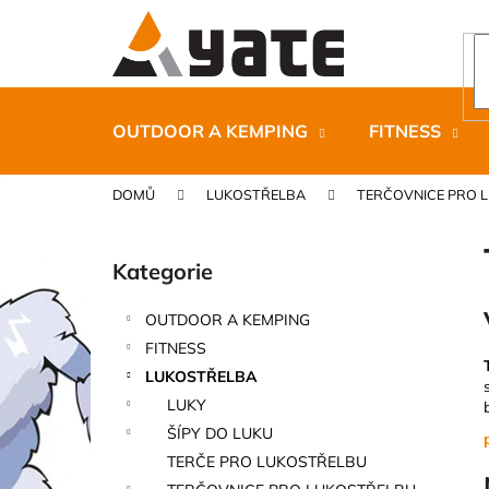
K
Přejít
na
o
obsah
Zpět
Zpět
š
do
do
í
k
obchodu
obchodu
OUTDOOR A KEMPING
FITNESS
DOMŮ
LUKOSTŘELBA
TERČOVNICE PRO 
P
o
Kategorie
Přeskočit
s
kategorie
t
OUTDOOR A KEMPING
r
CARNOSPORT GEL 100 ML
FITNESS
a
899 Kč
LUKOSTŘELBA
n
LUKY
n
ŠÍPY DO LUKU
í
TERČE PRO LUKOSTŘELBU
p