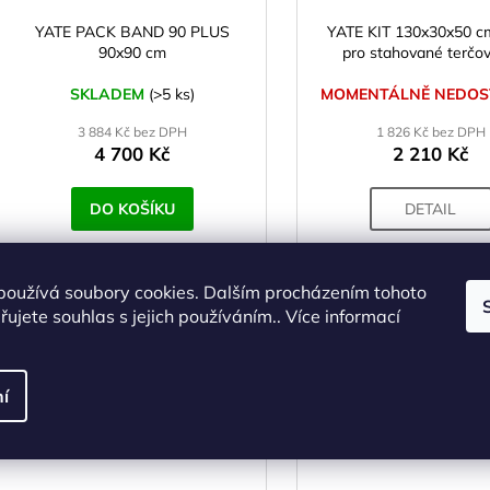
YATE PACK BAND 90 PLUS
YATE KIT 130x30x50 c
90x90 cm
pro stahované terčov
SKLADEM
(>5 ks)
MOMENTÁLNĚ NEDOS
3 884 Kč bez DPH
1 826 Kč bez DPH
4 700 Kč
2 210 Kč
DO KOŠÍKU
DETAIL
používá soubory cookies. Dalším procházením tohoto
Kód:
Y504521
Kó
ujete souhlas s jejich používáním.. Více informací
NOVINKA
N
í