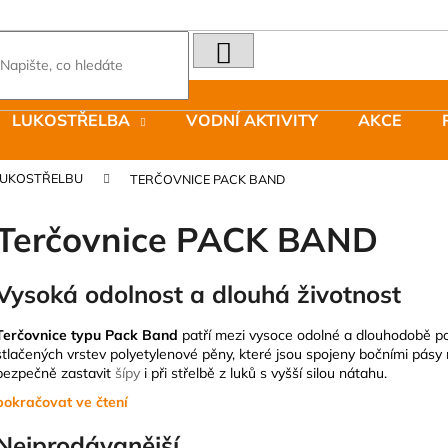
HLEDAT
Co potřebujete najít?
LUKOSTŘELBA
VODNÍ AKTIVITY
AKCE
Doporučujeme
LUKOSTŘELBU
TERČOVNICE PACK BAND
Terčovnice PACK BAND
Vysoká odolnost a dlouhá životnost
LAKEN LÁHEV HLINÍK FUTURA 1500
JOMA SIERRA 2
ML MODRÁ
BOTY PÁNSKÉ 
Terčovnice typu Pack Band
patří mezi vysoce odolné a dlouhodobě pou
stlačených vrstev polyetylenové pěny, které jsou spojeny bočními pá
379 Kč
1 603 Kč
Původně:
2 290
bezpečně zastavit
šípy
i při střelbě z luků s vyšší silou nátahu.
Nejprodávanější