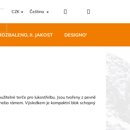
Přihlášení
Nákupní
CZK
Čeština
košík
ROZBALENO, II. JAKOST
DESIGNOVÝ NÁBYTEK
5 BĚŽECKÉ TRAILOVÉ
BLUE
žitelné terče pro lukostřelbu. Jsou tvořeny z pevně
sy nebo rámem. Výsledkem je kompaktní blok schopný
 Kč