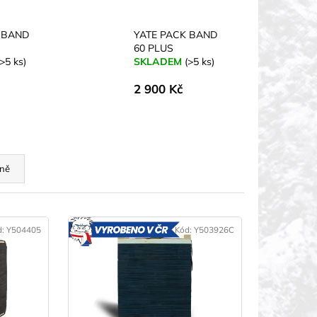
 BAND
YATE PACK BAND
60 PLUS
(>5 ks)
SKLADEM
(>5 ks)
2 900 Kč
ně
d:
Y504405
Kód:
Y503926C
VYROBENO
V ČR