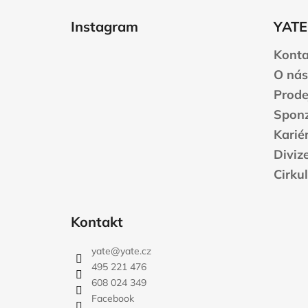
Z
á
Instagram
YATE
p
a
Konta
t
O nás
í
Prode
Sponz
Karié
Diviz
Cirku
Kontakt
yate
@
yate.cz
495 221 476
608 024 349
Facebook