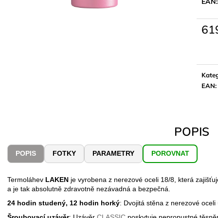
EAN:
61
Měrn
cena:
Kateg
EAN
:
POPIS
POPIS
FOTKY
PARAMETRY
POROVNAT
Termoláhev
LAKEN
je vyrobena z nerezové oceli 18/8, která zajišťu
a je tak absolutně zdravotně nezávadná a bezpečná.
24 hodin studený, 12 hodin horký
: Dvojitá stěna z nerezové oceli
Šroubovací uzávěr
: Uzávěr
CLASSIC
poskytuje nepropustné těsněn