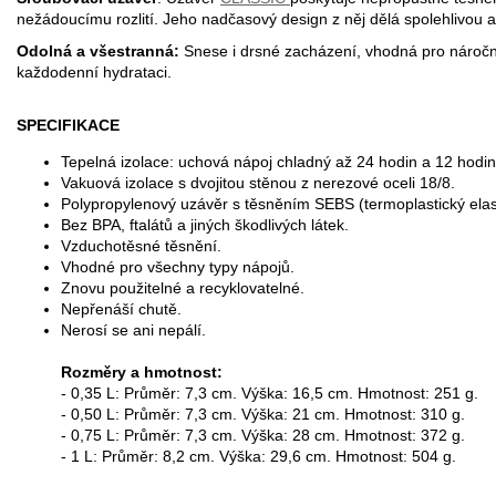
nežádoucímu rozlití. Jeho nadčasový design z něj dělá spolehlivou a
Odolná a všestranná:
Snese i drsné zacházení, vhodná pro náročn
každodenní hydrataci.
SPECIFIKACE
Tepelná izolace: uchová nápoj chladný až 24 hodin a 12 hodin 
Vakuová izolace s dvojitou stěnou z nerezové oceli 18/8.
Polypropylenový uzávěr s těsněním SEBS (termoplastický ela
Bez BPA, ftalátů a jiných škodlivých látek.
Vzduchotěsné těsnění.
Vhodné pro všechny typy nápojů.
Znovu použitelné a recyklovatelné.
Nepřenáší chutě.
Nerosí se ani nepálí.
Rozměry a hmotnost:
- 0,35 L: Průměr: 7,3 cm. Výška: 16,5 cm. Hmotnost: 251 g.
- 0,50 L: Průměr: 7,3 cm. Výška: 21 cm. Hmotnost: 310 g.
- 0,75 L: Průměr: 7,3 cm. Výška: 28 cm. Hmotnost: 372 g.
- 1 L: Průměr: 8,2 cm. Výška: 29,6 cm. Hmotnost: 504 g.