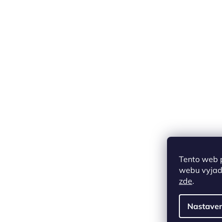
Tento web 
webu vyjadř
zde
.
Nastaven