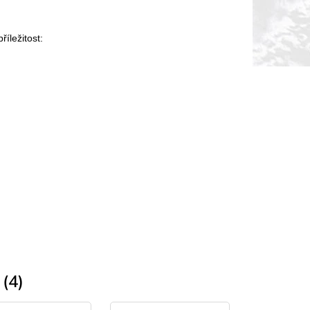
íležitost:
(4)