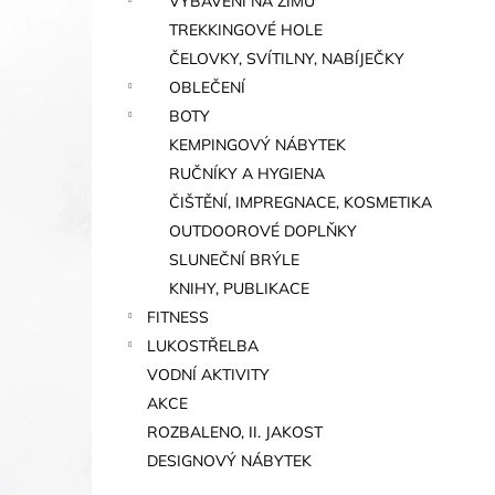
VYBAVENÍ NA ZIMU
TREKKINGOVÉ HOLE
ČELOVKY, SVÍTILNY, NABÍJEČKY
OBLEČENÍ
BOTY
KEMPINGOVÝ NÁBYTEK
RUČNÍKY A HYGIENA
ČIŠTĚNÍ, IMPREGNACE, KOSMETIKA
OUTDOOROVÉ DOPLŇKY
SLUNEČNÍ BRÝLE
KNIHY, PUBLIKACE
FITNESS
LUKOSTŘELBA
VODNÍ AKTIVITY
AKCE
ROZBALENO, II. JAKOST
DESIGNOVÝ NÁBYTEK