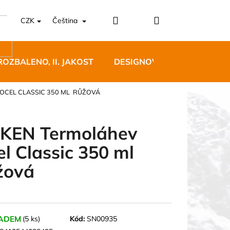
Přihlášení
Nákupní
CZK
Čeština
košík
ROZBALENO, II. JAKOST
DESIGNOVÝ NÁBYTEK
OCEL CLASSIC 350 ML RŮŽOVÁ
KEN Termoláhev
el Classic 350 ml
5 BĚŽECKÉ TRAILOVÉ
žová
BLUE
 Kč
ADEM
(5 ks)
Kód:
SN00935