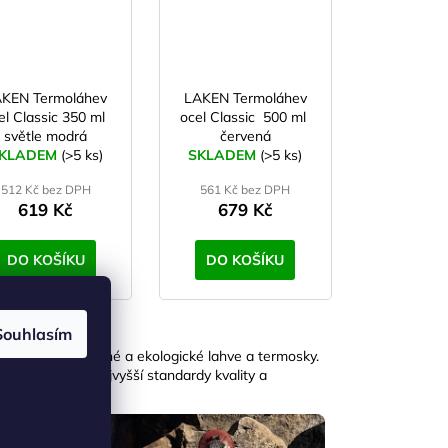
KEN Termoláhev
LAKEN Termoláhev
el Classic 350 ml
ocel Classic 500 ml
světle modrá
červená
KLADEM
(>5 ks)
SKLADEM
(>5 ks)
512 Kč bez DPH
561 Kč bez DPH
619 Kč
679 Kč
DO KOŠÍKU
DO KOŠÍKU
Souhlasím
zdravotně nezávadné a ekologické lahve a termosky.
 které splňují nejvyšší standardy kvality a