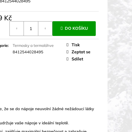
8412544028495
9 Kč
á
DO KOŠÍKU
Tisk
orie
:
Termosky a termoláhve
Zeptat se
8412544028495
Sdílet
je, že se do nápoje neuvolní žádné nežádoucí látky
 udržuje vaše nápoje v ideální teplotě.
í, zajišťuje maximální bezpečnost a zabraňuje