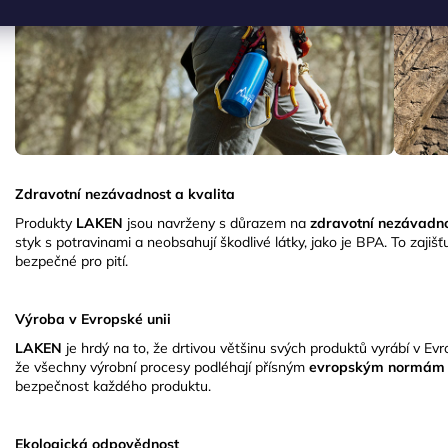
Zdravotní nezávadnost a kvalita
Produkty
LAKEN
jsou navrženy s důrazem na
zdravotní nezávadn
styk s potravinami a neobsahují škodlivé látky, jako je BPA.
To zajiš
bezpečné pro pití.
Výroba v Evropské unii
LAKEN
je hrdý na to, že drtivou většinu svých produktů vyrábí v Ev
že všechny výrobní procesy podléhají přísným
evropským normám 
bezpečnost každého produktu.
Ekologická odpovědnost