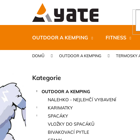
K
Přejít
na
o
obsah
Zpět
Zpět
š
do
do
í
k
obchodu
obchodu
OUTDOOR A KEMPING
FITNESS
DOMŮ
OUTDOOR A KEMPING
TERMOSKY 
P
o
Kategorie
Přeskočit
s
kategorie
t
OUTDOOR A KEMPING
r
CARNOSPORT GEL 100 ML
NALEHKO - NEJLEHČÍ VYBAVENÍ
a
899 Kč
KARIMATKY
n
SPACÁKY
n
VLOŽKY DO SPACÁKŮ
í
BIVAKOVACÍ PYTLE
p