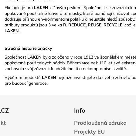
Ekologie je pro
LAKEN
klíčovým prvkem.
Společnost se zavázala k oc
opakovaně použitelné lahve a termosky, které pomáhají snižovat sp
dodržuje přísnou environmentální politiku a neustále hledá způsoby, 
atributy produktů jsou 3 velká R.
REDUCE, REUSE, RECYCLE
, což j
LAKEN
.
Stručná historie značky
Společnost
LAKEN
byla založena v roce
1912
ve španělském měst
opakovaně použitelných nádob.
Během více než 110 let své existenc
zachovala svůj závazek k udržitelnosti a nekompromisní kvalitě.
​
Výběrem produktů
LAKEN
nejenže investujete do svého zdraví a poh
pro budoucí generace.
.CZ
Info
kt
Prodloužená záruka
Projekty EU