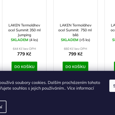
LAKEN Termoláhev
LAKEN Termoláhev
LA
ocel Summit 350 ml
ocel Summit 750 ml
oc
Jumping
bílá
SKLADEM
(4 ks)
SKLADEM
(>5 ks)
S
644 Kč bez DPH
660 Kč bez DPH
779 Kč
799 Kč
DO KOŠÍKU
DO KOŠÍKU
používá soubory cookies. Dalším procházením tohoto
ZNAČKA
ujete souhlas s jejich používáním.. Více informací
Španělská značku
LAKEN
již od roku
1912
vyrábí vysoce kvalitní, 
S více než stoletou tradicí se
LAKEN
zavázal k poskytování produktů,
bezpečnosti.
í