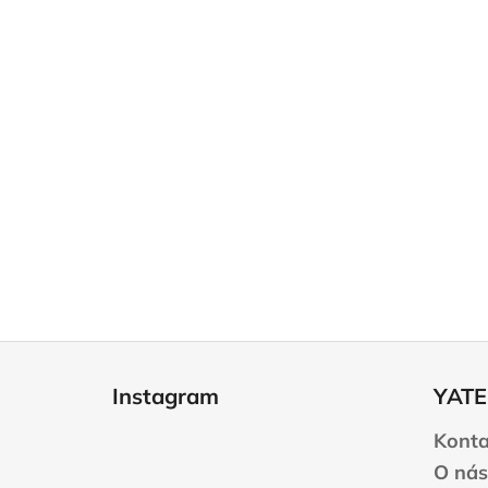
Z
á
Instagram
YATE
p
a
Konta
t
O nás