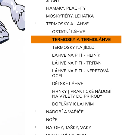
STANY
a
HAMAKY, PLACHTY
n
MOSKYTIÉRY, LEHÁTKA
e
TERMOSKY A LÁHVE
l
OSTATNÍ LÁHVE
TERMOSKY A TERMOLÁHVE
TERMOSKY NA JÍDLO
LÁHVE NA PITÍ - HLINÍK
LÁHVE NA PITÍ - TRITAN
LÁHVE NA PITÍ - NEREZOVÁ
OCEL
DĚTSKÉ LÁHVE
HRNKY | PRAKTICKÉ NÁDOBÍ
NA VÝLETY DO PŘÍRODY
DOPLŇKY K LAHVÍM
NÁDOBÍ A VAŘIČE
NOŽE
BATOHY, TAŠKY, VAKY