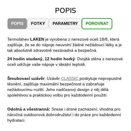
č
u
POPIS
j
e
POPIS
FOTKY
PARAMETRY
POROVNAT
m
e
Termoláhev
LAKEN
je vyrobena z nerezové oceli 18/8, která
zajišťuje, že se do nápoje neuvolní žádné nežádoucí látky a je
JOMA
tak absolutně zdravotně nezávadná a bezpečná.
SIERRA
24 hodin studený, 12 hodin horký
: Dvojitá stěna z nerezové
25
oceli udržuje vaše nápoje v ideální teplotě.
BĚŽECKÉ
TRAILOVÉ
BOTY
Šroubovací uzávěr
: Uzávěr
CLASSIC
poskytuje nepropustné
PÁNSKÉ
těsnění, zajišťuje maximální bezpečnost a zabraňuje
BLUE
nežádoucímu rozlití. Jeho nadčasový design z něj dělá
1
spolehlivou a praktickou volbu pro každodenní použití.
603
Kč
Původně:
Odolná a všestranná:
Snese i drsné zacházení, vhodná pro
2
náročná outdoorová dobrodružství i do práce pro každodenní
290
hydrataci.
Kč