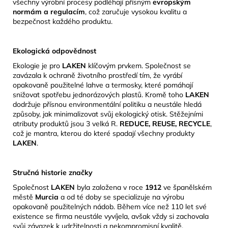
všechny výrobní procesy podléhají přísným
evropským
normám a regulacím
, což zaručuje vysokou kvalitu a
bezpečnost každého produktu.
Ekologická odpovědnost
Ekologie je pro
LAKEN
klíčovým prvkem.
Společnost se
zavázala k ochraně životního prostředí tím, že vyrábí
opakovaně použitelné lahve a termosky, které pomáhají
snižovat spotřebu jednorázových plastů.
Kromě toho
LAKEN
dodržuje přísnou environmentální politiku a neustále hledá
způsoby, jak minimalizovat svůj ekologický otisk.
​Stěžejními
atributy produktů jsou 3 velká R.
REDUCE, REUSE, RECYCLE
,
což je mantra, kterou do které spadají všechny produkty
LAKEN
.
Stručná historie značky
Společnost
LAKEN
byla založena v roce
1912
ve španělském
městě
Murcia
a od té doby se specializuje na výrobu
opakovaně použitelných nádob.
Během více než 110 let své
existence se firma neustále vyvíjela, avšak vždy si zachovala
svůj závazek k udržitelnosti a nekompromisní kvalitě.
​