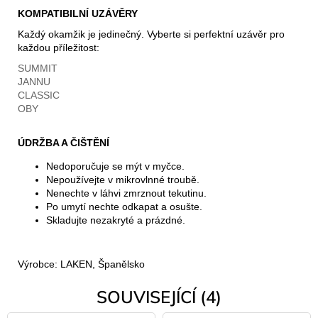
KOMPATIBILNÍ UZÁVĚRY
Každý okamžik je jedinečný. Vyberte si perfektní uzávěr pro
každou příležitost:
SUMMIT
JANNU
CLASSIC
OBY
ÚDRŽBA A ČIŠTĚNÍ
Nedoporučuje se mýt v myčce.
Nepoužívejte v mikrovlnné troubě.
Nenechte v láhvi zmrznout tekutinu.
Po umytí nechte odkapat a osušte.
Skladujte nezakryté a prázdné.
Výrobce: LAKEN, Španělsko
SOUVISEJÍCÍ (4)