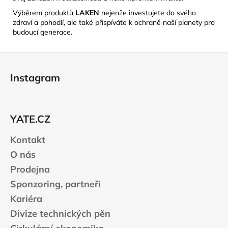
Výběrem produktů
LAKEN
nejenže investujete do svého
zdraví a pohodlí, ale také přispíváte k ochraně naší planety pro
budoucí generace.
Z
á
Instagram
p
a
t
YATE.CZ
í
Kontakt
O nás
Prodejna
Sponzoring, partneři
Kariéra
Divize technických pěn