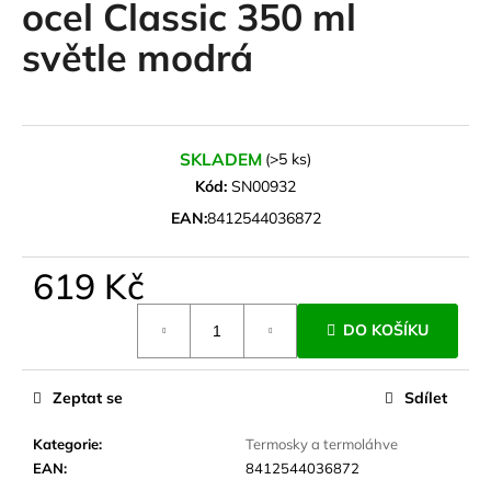
ocel Classic 350 ml
a
světle modrá
j
í
t
?
SKLADEM
(>5 ks)
Kód:
SN00932
EAN:
8412544036872
HLEDAT
619 Kč
Měrná
DO KOŠÍKU
cena:
D
o
p
Zeptat se
Sdílet
o
r
Kategorie
:
Termosky a termoláhve
u
EAN
:
8412544036872