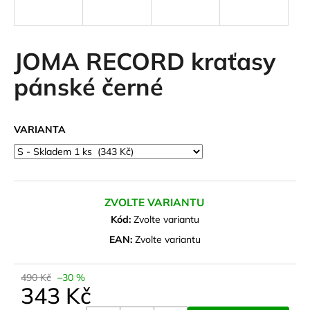
a
j
í
JOMA RECORD kraťasy
t
pánské černé
?
VARIANTA
HLEDAT
ZVOLTE VARIANTU
D
Kód:
Zvolte variantu
o
EAN:
Zvolte variantu
p
o
490 Kč
–30 %
r
343 Kč
u