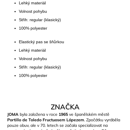
Lehký materiál
Volnost pohybu
Střih: regular (klasický)
100% polyester
C
h
Elastický pas se šňůrkou
a
t
Lehký materiál
G
P
Volnost pohybu
T
ř
e
Střih: regular (klasický)
k
l
100% polyester
:
ZNAČKA
JOMA
byla založena v roce
1965
ve španělském městě
Portillo de Toledo Fructuosem Lópezem
. Zpočátku vyráběla
pouze obuv, ale v 70. letech se začala specializovat na