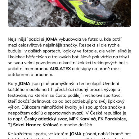
Nejsilnější pozici si
JOMA
vybudovala ve futsalu, kde patří
mezi celosvětově nejsilnější značky. Respekt si ale rychle
buduje i v dalších sportech, logicky ve fotbale, ale velmi silná je
i kolekce běžeckých a trailových bot. Nově pak vtrhla na trhy i
se svou velmi povedenou a kvalitní kolekcí trekingových bot s
unikátní membránou
AISLATEX
a designy na
hraně mezi
outdoorem a urbanem.
Boty
JOMA
jsou plné promyšlených technologií. Uvedení
každého modelu na trh předchází dlouhý proces vývoje a
testování, na kterém se často podílejí i vrcholoví sportovci,
kteří dokáží definovat, co od bot potřebují pro svůj špičkový
výkon. Důkazem mimořádné kvality je i spolupráce značky s
nespočtem oddílů a sportovních svazů. V České republice je
to např.
Český atletický svaz, MFK Karviná, FK Pardubice,
TJ Sokol Hradec Králové
a mnoho dalších.
Ke každému sportu, ve kterém
JOMA
působí, nabízí kromě bot