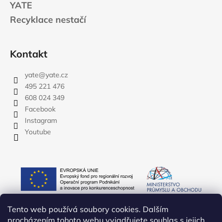
YATE
Recyklace nestačí
Kontakt
yate
@
yate.cz
495 221 476
608 024 349
Facebook
Instagram
Youtube
Tento web používá soubory cookies. Dalším
procházením tohoto webu vyjadřujete souhlas s jejich