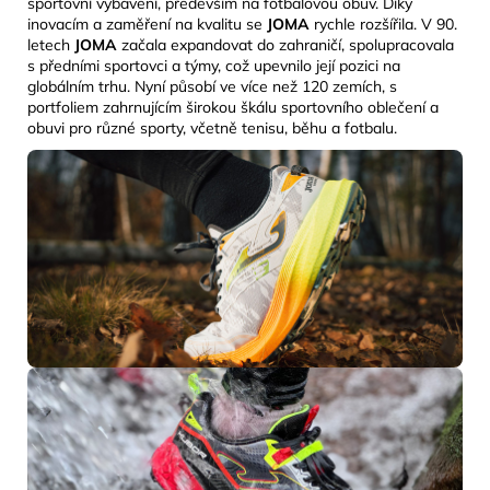
sportovní vybavení, především na fotbalovou obuv. Díky
inovacím a zaměření na kvalitu se
JOMA
rychle rozšířila. V 90.
letech
JOMA
začala expandovat do zahraničí, spolupracovala
s předními sportovci a týmy, což upevnilo její pozici na
globálním trhu. Nyní působí ve více než 120 zemích, s
portfoliem zahrnujícím širokou škálu sportovního oblečení a
obuvi pro různé sporty, včetně tenisu, běhu a fotbalu.