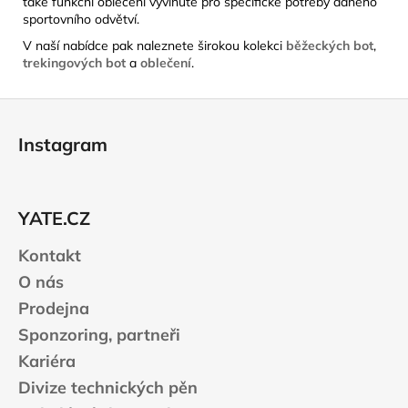
také funkční oblečení vyvinuté pro specifické potřeby daného
sportovního odvětví.
V naší nabídce pak naleznete širokou kolekci
běžeckých bot
,
trekingových bot
a
oblečení
.
Z
á
Instagram
p
a
t
YATE.CZ
í
Kontakt
O nás
Prodejna
Sponzoring, partneři
Kariéra
Divize technických pěn