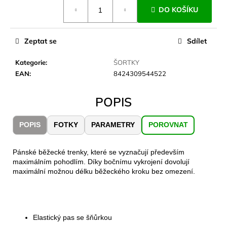
č
Měrná
DO KOŠÍKU
cena:
u
j
e
Zeptat se
Sdílet
m
e
Kategorie
:
ŠORTKY
EAN
:
8424309544522
JOMA
SIERRA
POPIS
25
BĚŽECKÉ
TRAILOVÉ
POPIS
FOTKY
PARAMETRY
POROVNAT
BOTY
PÁNSKÉ
BLUE
Pánské běžecké trenky, které se vyznačují především
1
maximálním pohodlím. Díky bočnímu vykrojení dovolují
603
maximální možnou délku běžeckého kroku bez omezení.
Kč
Původně:
2
290
Kč
Elastický pas se šňůrkou