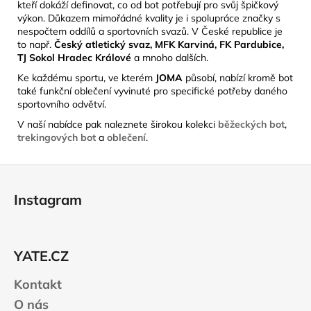
kteří dokáží definovat, co od bot potřebují pro svůj špičkový
výkon. Důkazem mimořádné kvality je i spolupráce značky s
nespočtem oddílů a sportovních svazů. V České republice je
to např.
Český atletický svaz, MFK Karviná, FK Pardubice,
TJ Sokol Hradec Králové
a mnoho dalších.
Ke každému sportu, ve kterém
JOMA
působí, nabízí kromě bot
také funkční oblečení vyvinuté pro specifické potřeby daného
sportovního odvětví.
V naší nabídce pak naleznete širokou kolekci
běžeckých bot
,
trekingových bot
a
oblečení
.
Z
á
Instagram
p
a
t
YATE.CZ
í
Kontakt
O nás