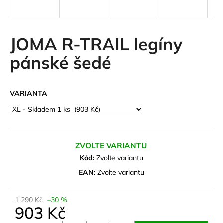
a
j
í
JOMA R-TRAIL legíny
t
pánské šedé
?
VARIANTA
HLEDAT
ZVOLTE VARIANTU
D
Kód:
Zvolte variantu
o
EAN:
Zvolte variantu
p
o
1 290 Kč
–30 %
r
903 Kč
u