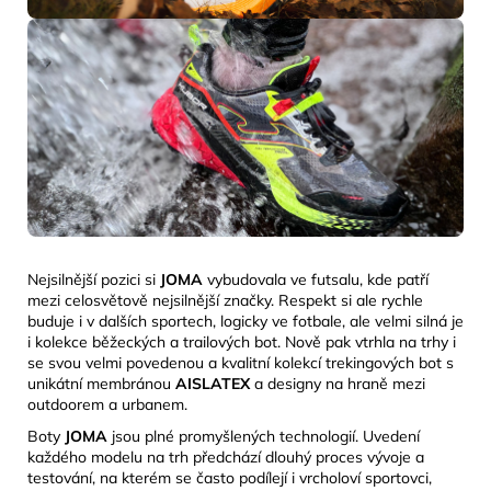
Nejsilnější pozici si
JOMA
vybudovala ve futsalu, kde patří
mezi celosvětově nejsilnější značky. Respekt si ale rychle
buduje i v dalších sportech, logicky ve fotbale, ale velmi silná je
i kolekce běžeckých a trailových bot. Nově pak vtrhla na trhy i
se svou velmi povedenou a kvalitní kolekcí trekingových bot s
unikátní membránou
AISLATEX
a designy na
hraně mezi
outdoorem a urbanem.
Boty
JOMA
jsou plné promyšlených technologií. Uvedení
každého modelu na trh předchází dlouhý proces vývoje a
testování, na kterém se často podílejí i vrcholoví sportovci,