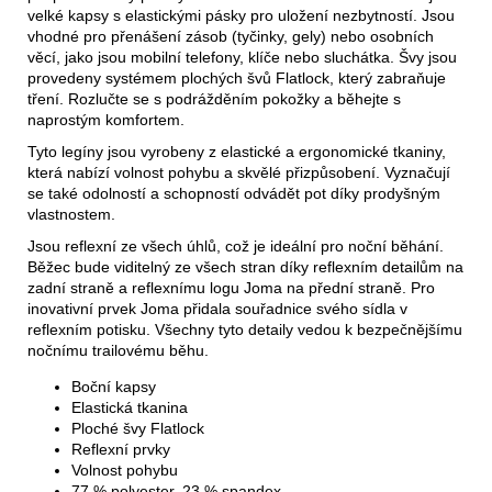
velké kapsy s elastickými pásky pro uložení nezbytností. Jsou
vhodné pro přenášení zásob (tyčinky, gely) nebo osobních
věcí, jako jsou mobilní telefony, klíče nebo sluchátka. Švy jsou
provedeny systémem plochých švů Flatlock, který zabraňuje
tření. Rozlučte se s podrážděním pokožky a běhejte s
naprostým komfortem.
Tyto legíny jsou vyrobeny z elastické a ergonomické tkaniny,
která nabízí volnost pohybu a skvělé přizpůsobení. Vyznačují
se také odolností a schopností odvádět pot díky prodyšným
vlastnostem.
Jsou reflexní ze všech úhlů, což je ideální pro noční běhání.
Běžec bude viditelný ze všech stran díky reflexním detailům na
zadní straně a reflexnímu logu Joma na přední straně. Pro
inovativní prvek Joma přidala souřadnice svého sídla v
reflexním potisku. Všechny tyto detaily vedou k bezpečnějšímu
nočnímu trailovému běhu.
Boční kapsy
Elastická tkanina
Ploché švy Flatlock
Reflexní prvky
Volnost pohybu
77 % polyester, 23 % spandex