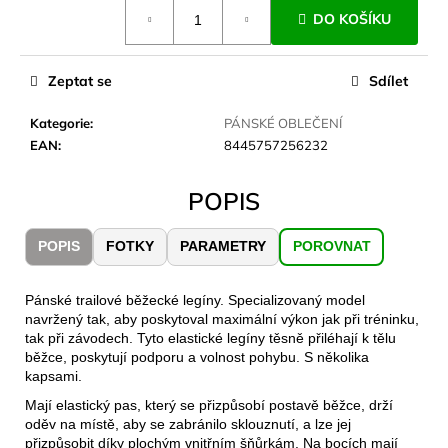
č
Měrná
DO KOŠÍKU
cena:
u
j
e
Zeptat se
Sdílet
m
e
Kategorie
:
PÁNSKÉ OBLEČENÍ
EAN
:
8445757256232
JOMA
SIERRA
POPIS
25
BĚŽECKÉ
TRAILOVÉ
POPIS
FOTKY
PARAMETRY
POROVNAT
BOTY
PÁNSKÉ
BLUE
Pánské trailové běžecké legíny. Specializovaný model
1
navržený tak, aby poskytoval maximální výkon jak při tréninku,
603
tak při závodech. Tyto elastické legíny těsně přiléhají k tělu
Kč
běžce, poskytují podporu a volnost pohybu. S několika
Původně:
kapsami.
2
290
Mají elastický pas, který se přizpůsobí postavě běžce, drží
Kč
oděv na místě, aby se zabránilo sklouznutí, a lze jej
přizpůsobit díky plochým vnitřním šňůrkám. Na bocích mají