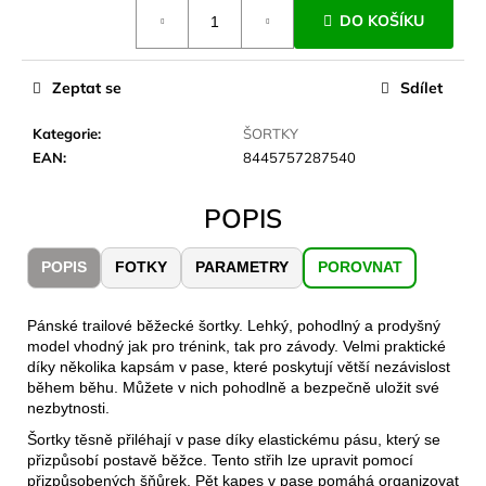
č
Měrná
DO KOŠÍKU
cena:
u
j
e
Zeptat se
Sdílet
m
e
Kategorie
:
ŠORTKY
EAN
:
8445757287540
LAKEN
LÁHEV
POPIS
HLINÍK
FUTURA
1500
POPIS
FOTKY
PARAMETRY
POROVNAT
ML
MODRÁ
379
Pánské trailové běžecké šortky. Lehký, pohodlný a prodyšný
Kč
model vhodný jak pro trénink, tak pro závody. Velmi praktické
díky několika kapsám v pase, které poskytují větší nezávislost
během běhu. Můžete v nich pohodlně a bezpečně uložit své
nezbytnosti.
Šortky těsně přiléhají v pase díky elastickému pásu, který se
přizpůsobí postavě běžce. Tento střih lze upravit pomocí
přizpůsobených šňůrek. Pět kapes v pase pomáhá organizovat