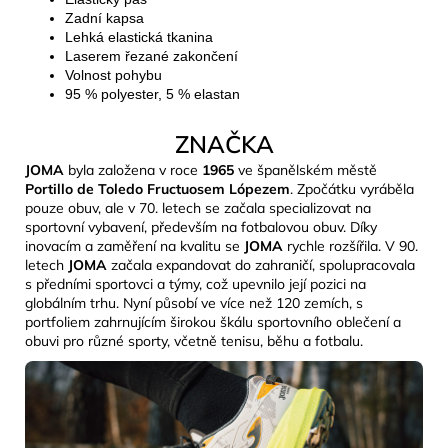
Zadní kapsa
Lehká elastická tkanina
Laserem řezané zakončení
Volnost pohybu
95 % polyester, 5 % elastan
ZNAČKA
JOMA
byla založena v roce
1965
ve španělském městě
Portillo de Toledo Fructuosem Lópezem
. Zpočátku vyráběla
pouze obuv, ale v 70. letech se začala specializovat na
sportovní vybavení, především na fotbalovou obuv. Díky
inovacím a zaměření na kvalitu se
JOMA
rychle rozšířila. V 90.
letech
JOMA
začala expandovat do zahraničí, spolupracovala
s předními sportovci a týmy, což upevnilo její pozici na
globálním trhu. Nyní působí ve více než 120 zemích, s
portfoliem zahrnujícím širokou škálu sportovního oblečení a
obuvi pro různé sporty, včetně tenisu, běhu a fotbalu.