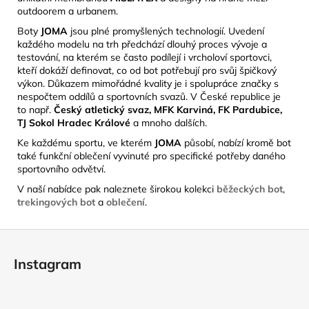
outdoorem a urbanem.
Boty
JOMA
jsou plné promyšlených technologií. Uvedení
každého modelu na trh předchází dlouhý proces vývoje a
testování, na kterém se často podílejí i vrcholoví sportovci,
kteří dokáží definovat, co od bot potřebují pro svůj špičkový
výkon. Důkazem mimořádné kvality je i spolupráce značky s
nespočtem oddílů a sportovních svazů. V České republice je
to např.
Český atletický svaz, MFK Karviná, FK Pardubice,
TJ Sokol Hradec Králové
a mnoho dalších.
Ke každému sportu, ve kterém
JOMA
působí, nabízí kromě bot
také funkční oblečení vyvinuté pro specifické potřeby daného
sportovního odvětví.
V naší nabídce pak naleznete širokou kolekci
běžeckých bot
,
trekingových bot
a
oblečení
.
Z
á
Instagram
p
a