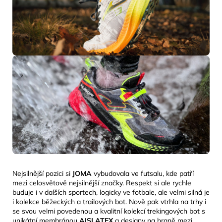
Nejsilnější pozici si
JOMA
vybudovala ve futsalu, kde patří
mezi celosvětově nejsilnější značky. Respekt si ale rychle
buduje i v dalších sportech, logicky ve fotbale, ale velmi silná je
i kolekce běžeckých a trailových bot. Nově pak vtrhla na trhy i
se svou velmi povedenou a kvalitní kolekcí trekingových bot s
unikátní membránou
AISLATEX
a designy na
hraně mezi