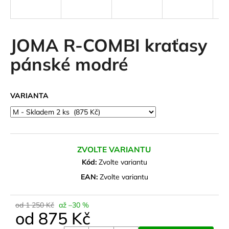
a
j
í
JOMA R-COMBI kraťasy
t
pánské modré
?
VARIANTA
HLEDAT
ZVOLTE VARIANTU
D
Kód:
Zvolte variantu
o
EAN:
Zvolte variantu
p
o
od 1 250 Kč
až –30 %
r
od
875 Kč
u