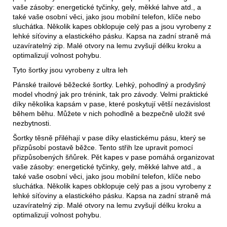
vaše zásoby: energetické tyčinky, gely, měkké lahve atd., a
také vaše osobní věci, jako jsou mobilní telefon, klíče nebo
sluchátka. Několik kapes obklopuje celý pas a jsou vyrobeny z
lehké síťoviny a elastického pásku. Kapsa na zadní straně má
uzavíratelný zip. Malé otvory na lemu zvyšují délku kroku a
optimalizují volnost pohybu.
Tyto šortky jsou vyrobeny z ultra leh
Pánské trailové běžecké šortky. Lehký, pohodlný a prodyšný
model vhodný jak pro trénink, tak pro závody. Velmi praktické
díky několika kapsám v pase, které poskytují větší nezávislost
během běhu. Můžete v nich pohodlně a bezpečně uložit své
nezbytnosti.
Šortky těsně přiléhají v pase díky elastickému pásu, který se
přizpůsobí postavě běžce. Tento střih lze upravit pomocí
přizpůsobených šňůrek. Pět kapes v pase pomáhá organizovat
vaše zásoby: energetické tyčinky, gely, měkké lahve atd., a
také vaše osobní věci, jako jsou mobilní telefon, klíče nebo
sluchátka. Několik kapes obklopuje celý pas a jsou vyrobeny z
lehké síťoviny a elastického pásku. Kapsa na zadní straně má
uzavíratelný zip. Malé otvory na lemu zvyšují délku kroku a
optimalizují volnost pohybu.