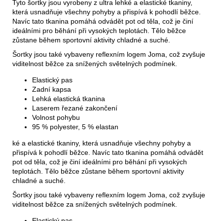
Tyto šortky jsou vyrobeny z ultra lehké a elastické tkaniny,
která usnadňuje všechny pohyby a přispívá k pohodlí běžce.
Navíc tato tkanina pomáhá odvádět pot od těla, což je činí
ideálními pro běhání při vysokých teplotách. Tělo běžce
zůstane během sportovní aktivity chladné a suché.
Šortky jsou také vybaveny reflexním logem Joma, což zvyšuje
viditelnost běžce za snížených světelných podmínek.
Elastický pas
Zadní kapsa
Lehká elastická tkanina
Laserem řezané zakončení
Volnost pohybu
95 % polyester, 5 % elastan
ké a elastické tkaniny, která usnadňuje všechny pohyby a
přispívá k pohodlí běžce. Navíc tato tkanina pomáhá odvádět
pot od těla, což je činí ideálními pro běhání při vysokých
teplotách. Tělo běžce zůstane během sportovní aktivity
chladné a suché.
Šortky jsou také vybaveny reflexním logem Joma, což zvyšuje
viditelnost běžce za snížených světelných podmínek.
Elastický pas