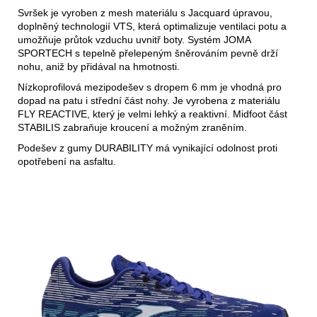
Svršek je vyroben z mesh materiálu s Jacquard úpravou,
doplněný technologií VTS, která optimalizuje ventilaci potu a
umožňuje průtok vzduchu uvnitř boty. Systém JOMA
SPORTECH s tepelně přelepeným šněrováním pevně drží
nohu, aniž by přidával na hmotnosti.
Nízkoprofilová mezipodešev s dropem 6 mm je vhodná pro
dopad na patu i střední část nohy. Je vyrobena z materiálu
FLY REACTIVE, který je velmi lehký a reaktivní. Midfoot část
STABILIS zabraňuje kroucení a možným zraněním.
Podešev z gumy DURABILITY má vynikající odolnost proti
opotřebení na asfaltu.