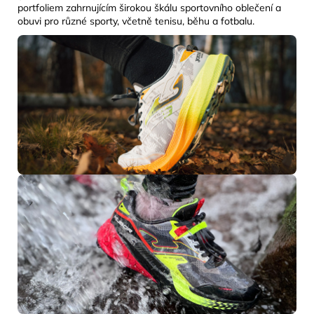
portfoliem zahrnujícím širokou škálu sportovního oblečení a
obuvi pro různé sporty, včetně tenisu, běhu a fotbalu.