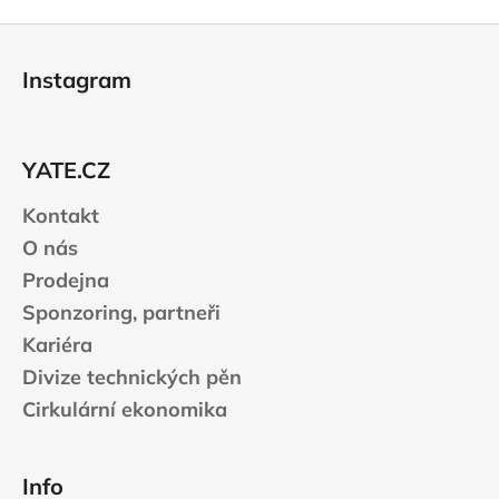
Z
á
Instagram
p
a
t
YATE.CZ
í
Kontakt
O nás
Prodejna
Sponzoring, partneři
Kariéra
Divize technických pěn
Cirkulární ekonomika
Info