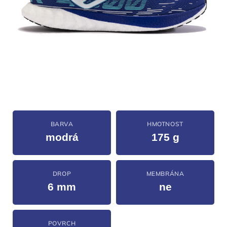
BARVA
HMOTNOST
modrá
175 g
DROP
MEMBRÁNA
6 mm
ne
POVRCH