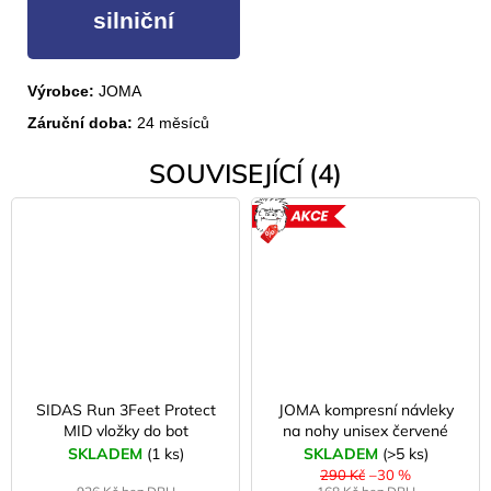
silniční
Výrobce:
JOMA
Záruční doba:
24 měsíců
SOUVISEJÍCÍ (4)
AKCE
SIDAS Run 3Feet Protect
JOMA kompresní návleky
MID vložky do bot
na nohy unisex červené
SKLADEM
(1 ks)
SKLADEM
(>5 ks)
290 Kč
–30 %