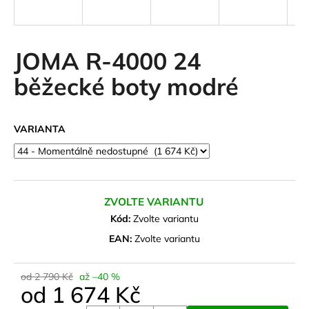
a
j
í
JOMA R-4000 24
t
běžecké boty modré
?
VARIANTA
HLEDAT
ZVOLTE VARIANTU
D
Kód:
Zvolte variantu
o
EAN:
Zvolte variantu
p
o
od 2 790 Kč
až –40 %
r
od
1 674 Kč
u