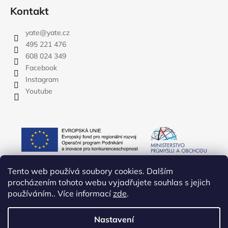
Kontakt
yate
@
yate.cz
495 221 476
608 024 349
Facebook
Instagram
Youtube
Tento web používá soubory cookies. Dalším
procházením tohoto webu vyjadřujete souhlas s jejich
používáním.. Více informací
zde
.
Nastavení
Vytvořil Shoptet