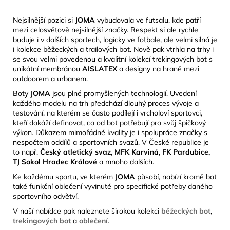
Nejsilnější pozici si
JOMA
vybudovala ve futsalu, kde patří
mezi celosvětově nejsilnější značky. Respekt si ale rychle
buduje i v dalších sportech, logicky ve fotbale, ale velmi silná je
i kolekce běžeckých a trailových bot. Nově pak vtrhla na trhy i
se svou velmi povedenou a kvalitní kolekcí trekingových bot s
unikátní membránou
AISLATEX
a designy na
hraně mezi
outdoorem a urbanem.
Boty
JOMA
jsou plné promyšlených technologií. Uvedení
každého modelu na trh předchází dlouhý proces vývoje a
testování, na kterém se často podílejí i vrcholoví sportovci,
kteří dokáží definovat, co od bot potřebují pro svůj špičkový
výkon. Důkazem mimořádné kvality je i spolupráce značky s
nespočtem oddílů a sportovních svazů. V České republice je
to např.
Český atletický svaz, MFK Karviná, FK Pardubice,
TJ Sokol Hradec Králové
a mnoho dalších.
Ke každému sportu, ve kterém
JOMA
působí, nabízí kromě bot
také funkční oblečení vyvinuté pro specifické potřeby daného
sportovního odvětví.
V naší nabídce pak naleznete širokou kolekci
běžeckých bot
,
trekingových bot
a
oblečení
.