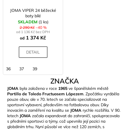
JOMA VIPER 24 běžecké
boty bílé
SKLADEM
(1 ks)
2 290 Kč
–40 %
od 1 136 Kč bez DPH
1 374 Kč
od
DETAIL
36
37
39
ZNAČKA
JOMA
byla založena v roce
1965
ve španělském městě
Portillo de Toledo Fructuosem Lópezem
. Zpočátku vyráběla
pouze obuv, ale v 70. letech se začala specializovat na
sportovní vybavení, především na fotbalovou obuv. Díky
inovacím a zaměření na kvalitu se
JOMA
rychle rozšířila. V 90.
letech
JOMA
začala expandovat do zahraničí, spolupracovala
s předními sportovci a týmy, což upevnilo její pozici na
globálním trhu. Nyní působí ve více než 120 zemích, s