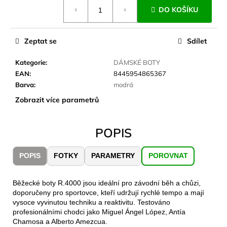
č
Měrná
DO KOŠÍKU
cena:
u
j
e
Zeptat se
Sdílet
m
e
Kategorie
:
DÁMSKÉ BOTY
EAN
:
8445954865367
Barva
:
modrá
CARNOSPORT
GEL
Zobrazit více parametrů
100
ML
899
POPIS
Kč
POPIS
FOTKY
PARAMETRY
POROVNAT
Běžecké boty R.4000 jsou ideální pro závodní běh a chůzi,
doporučeny pro sportovce, kteří udržují rychlé tempo a mají
vysoce vyvinutou techniku a reaktivitu. Testováno
profesionálními chodci jako Miguel Ángel López, Antía
Chamosa a Alberto Amezcua.