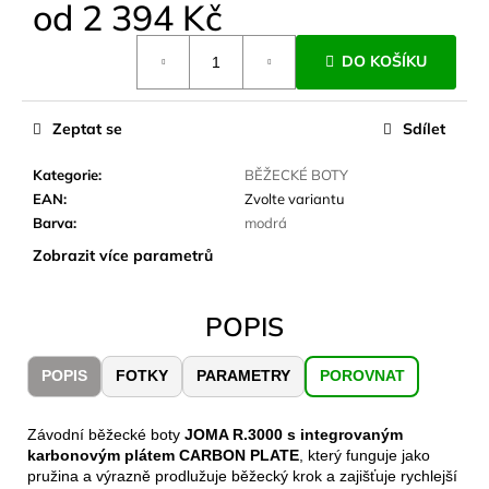
č
od
2 394 Kč
u
Měrná
j
DO KOŠÍKU
cena:
e
m
e
Zeptat se
Sdílet
Kategorie
:
BĚŽECKÉ BOTY
CARNOSPORT
EAN
:
Zvolte variantu
GEL
Barva
:
modrá
100
ML
Zobrazit více parametrů
899
Kč
POPIS
POPIS
FOTKY
PARAMETRY
POROVNAT
Závodní běžecké boty
JOMA R.3000 s integrovaným
karbonovým plátem CARBON PLATE
, který funguje jako
pružina a výrazně prodlužuje běžecký krok a zajišťuje rychlejší