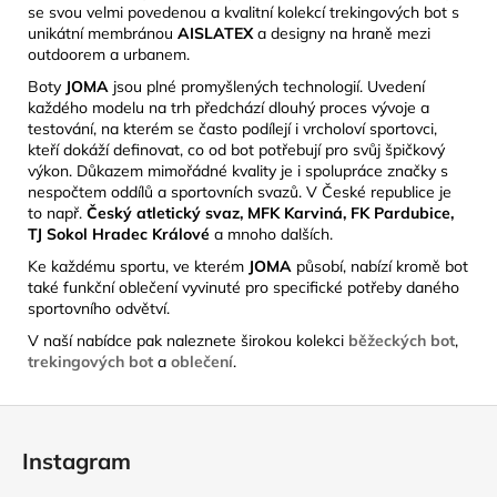
se svou velmi povedenou a kvalitní kolekcí trekingových bot s
unikátní membránou
AISLATEX
a designy na
hraně mezi
outdoorem a urbanem.
Boty
JOMA
jsou plné promyšlených technologií. Uvedení
každého modelu na trh předchází dlouhý proces vývoje a
testování, na kterém se často podílejí i vrcholoví sportovci,
kteří dokáží definovat, co od bot potřebují pro svůj špičkový
výkon. Důkazem mimořádné kvality je i spolupráce značky s
nespočtem oddílů a sportovních svazů. V České republice je
to např.
Český atletický svaz, MFK Karviná, FK Pardubice,
TJ Sokol Hradec Králové
a mnoho dalších.
Ke každému sportu, ve kterém
JOMA
působí, nabízí kromě bot
také funkční oblečení vyvinuté pro specifické potřeby daného
sportovního odvětví.
V naší nabídce pak naleznete širokou kolekci
běžeckých bot
,
trekingových bot
a
oblečení
.
Z
á
Instagram
p