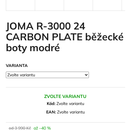
a
j
í
JOMA R-3000 24
t
CARBON PLATE běžecké
?
boty modré
VARIANTA
HLEDAT
D
ZVOLTE VARIANTU
o
Kód:
Zvolte variantu
p
o
EAN:
Zvolte variantu
r
u
od 3 990 Kč
až –40 %