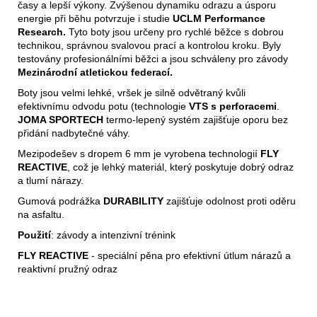
časy a lepší výkony. Zvýšenou dynamiku odrazu a úsporu
energie při běhu potvrzuje i studie
UCLM Performance
Research.
Tyto boty jsou určeny pro rychlé běžce s dobrou
technikou, správnou svalovou prací a kontrolou kroku. Byly
testovány profesionálními běžci a jsou schváleny pro závody
Mezinárodní atletickou federací.
Boty jsou velmi lehké, vršek je silně odvětraný kvůli
efektivnímu odvodu potu (technologie
VTS s perforacemi
.
JOMA SPORTECH
termo-lepený systém zajišťuje oporu bez
přidání nadbytečné váhy.
Mezipodešev s dropem 6 mm je vyrobena technologií
FLY
REACTIVE
, což je lehký materiál, který poskytuje dobrý odraz
a tlumí nárazy.
Gumová podrážka
DURABILITY
zajišťuje odolnost proti oděru
na asfaltu.
Použití
: závody a intenzivní trénink
FLY REACTIVE
- speciální pěna pro efektivní útlum nárazů a
reaktivní pružný odraz