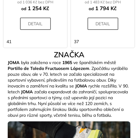
od 1 036 Kč bez DPH
od 1 483 Kč bez DPH
1 254 Kč
1 794 Kč
od
od
DETAIL
DETAIL
41
37
ZNAČKA
JOMA
byla založena v roce
1965
ve španělském městě
Portillo de Toledo Fructuosem Lópezem
. Zpočátku vyráběla
pouze obuv, ale v 70. letech se začala specializovat na
sportovní vybavení, především na fotbalovou obuv. Díky
inovacím a zaměření na kvalitu se
JOMA
rychle rozšířila. V 90.
letech
JOMA
začala expandovat do zahraničí, spolupracovala
s předními sportovci a týmy, což upevnilo její pozici na
globálním trhu. Nyní působí ve více než 120 zemích, s
portfoliem zahrnujícím širokou škálu sportovního oblečení a
obuvi pro různé sporty, včetně tenisu, běhu a fotbalu.