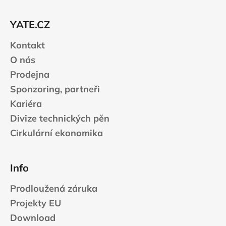
a
t
YATE.CZ
í
Kontakt
O nás
Prodejna
Sponzoring, partneři
Kariéra
Divize technických pěn
Cirkulární ekonomika
Info
Prodloužená záruka
Projekty EU
Download