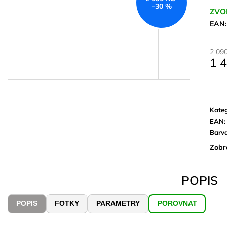
–30 %
ZVO
EAN
2 09
1 
Měrn
cena:
Kateg
EAN
:
Barv
Zobr
POPIS
POPIS
FOTKY
PARAMETRY
POROVNAT