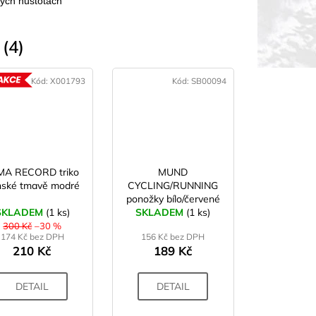
ých hustotách
(4)
Kód:
X001793
Kód:
SB00094
AKCE
MA RECORD triko
MUND
nské tmavě modré
CYCLING/RUNNING
ponožky bílo/červené
SKLADEM
(1 ks)
SKLADEM
(1 ks)
300 Kč
–30 %
174 Kč bez DPH
156 Kč bez DPH
210 Kč
189 Kč
DETAIL
DETAIL