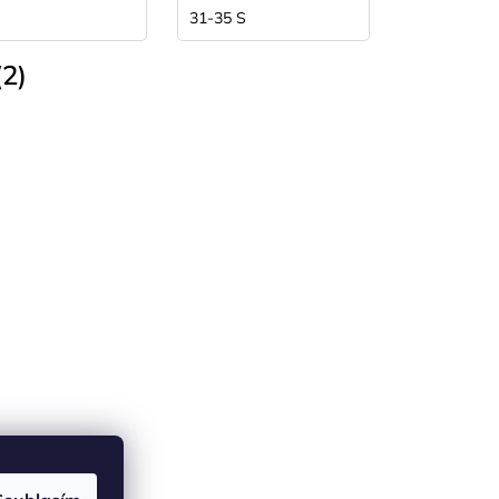
31-35 S
2)