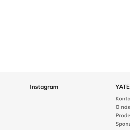
Z
á
Instagram
YATE
p
a
Konta
t
O nás
í
Prode
Sponz