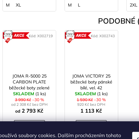
M
XL
M
L
2XL
PODOBNÉ (
Kód:
X002719
Kód:
X002743
AKCE
AKCE
JOMA R-5000 25
JOMA VICTORY 25
CARBON PLATE
běžecké boty pánské
běžecké boty zelené
bílé, vel. 42
SKLADEM
(1 ks)
SKLADEM
(1 ks)
3 990 Kč
–30 %
1 590 Kč
–30 %
od 2 308 Kč bez DPH
920 Kč bez DPH
2 793 Kč
1 113 Kč
od
DETAIL
DETAIL
používá soubory cookies. Dalším procházením tohoto