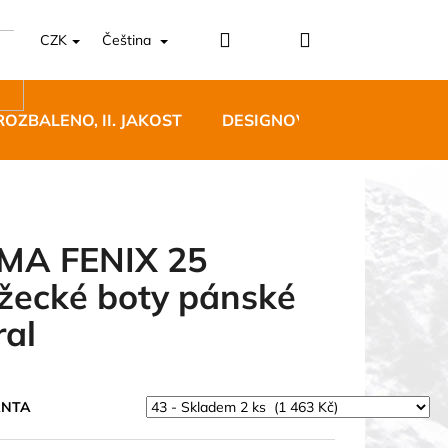
Přihlášení
Nákupní
CZK
Čeština
košík
ROZBALENO, II. JAKOST
DESIGNOVÝ NÁBYTEK
MA FENIX 25
žecké boty pánské
5 BĚŽECKÉ TRAILOVÉ
ral
BLUE
 Kč
ANTA