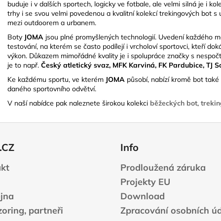
buduje i v dalších sportech, logicky ve fotbale, ale velmi silná je i 
trhy i se svou velmi povedenou a kvalitní kolekcí trekingových bot
mezi outdoorem a urbanem.
Boty
JOMA
jsou plné promyšlených technologií. Uvedení každého mo
testování, na kterém se často podílejí i vrcholoví sportovci, kteří dok
výkon. Důkazem mimořádné kvality je i spolupráce značky s nespočt
je to např.
Český atletický svaz, MFK Karviná, FK Pardubice, TJ 
Ke každému sportu, ve kterém
JOMA
působí, nabízí kromě bot také 
daného sportovního odvětví.
V naší nabídce pak naleznete širokou kolekci
běžeckých bot
,
treki
.CZ
Info
kt
Prodloužená záruka
Projekty EU
jna
Download
oring, partneři
Zpracování osobních ú