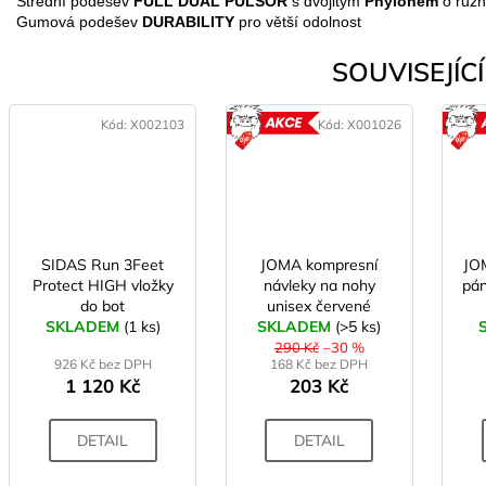
Střední podešev
FULL DUAL PULSOR
s dvojitým
Phylonem
o různ
Gumová podešev
DURABILITY
pro větší odolnost
SOUVISEJÍCÍ 
Kód:
X002103
Kód:
X001026
AKCE
SIDAS Run 3Feet
JOMA kompresní
JO
Protect HIGH vložky
návleky na nohy
pá
do bot
unisex červené
SKLADEM
(1 ks)
SKLADEM
(>5 ks)
290 Kč
–30 %
926 Kč bez DPH
168 Kč bez DPH
1 120 Kč
203 Kč
DETAIL
DETAIL