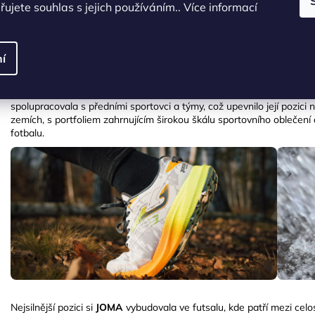
ujete souhlas s jejich používáním.. Více informací
37
38
39
40
40,5
41
42
42
42,5
43
44,5
ZNAČKA
í
JOMA
byla založena v roce
1965
ve španělském městě
Portillo d
pouze obuv, ale v 70. letech se začala specializovat na sportovní v
inovacím a zaměření na kvalitu se
JOMA
rychle rozšířila. V 90. lete
spolupracovala s předními sportovci a týmy, což upevnilo její pozici 
zemích, s portfoliem zahrnujícím širokou škálu sportovního oblečení 
fotbalu.
Nejsilnější pozici si
JOMA
vybudovala ve futsalu, kde patří mezi celos