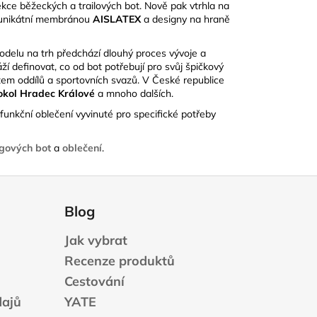
kolekce běžeckých a trailových bot. Nově pak vtrhla na
 s unikátní membránou
AISLATEX
a designy na
hraně
delu na trh předchází dlouhý proces vývoje a
áží definovat, co od bot potřebují pro svůj špičkový
em oddílů a sportovních svazů. V České republice
Sokol Hradec Králové
a mnoho dalších.
funkční oblečení vyvinuté pro specifické potřeby
ngových bot
a
oblečení
.
Blog
Jak vybrat
Recenze produktů
Cestování
dajů
YATE