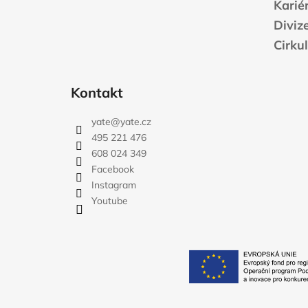
Karié
Diviz
Cirku
Kontakt
yate
@
yate.cz
495 221 476
608 024 349
Facebook
Instagram
Youtube