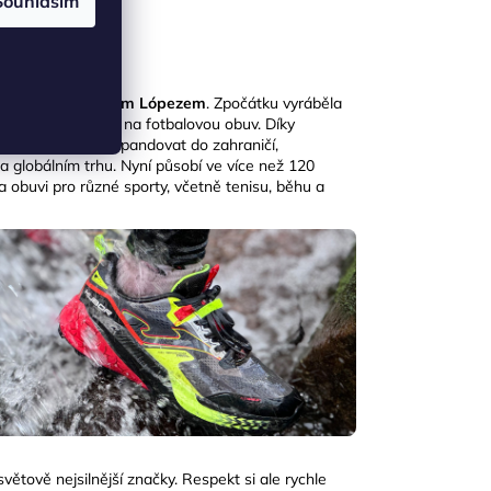
Souhlasím
e Toledo Fructuosem Lópezem
. Zpočátku vyráběla
ybavení, především na fotbalovou obuv. Díky
ch
JOMA
začala expandovat do zahraničí,
na globálním trhu. Nyní působí ve více než 120
a obuvi pro různé sporty, včetně tenisu, běhu a
větově nejsilnější značky. Respekt si ale rychle