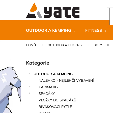
K
Přejít
na
o
obsah
Zpět
Zpět
š
do
do
í
k
obchodu
obchodu
OUTDOOR A KEMPING
FITNESS
DOMŮ
OUTDOOR A KEMPING
BOTY
P
o
Kategorie
Přeskočit
s
kategorie
t
OUTDOOR A KEMPING
r
CARNOSPORT GEL 100 ML
NALEHKO - NEJLEHČÍ VYBAVENÍ
a
899 Kč
KARIMATKY
n
SPACÁKY
n
VLOŽKY DO SPACÁKŮ
í
BIVAKOVACÍ PYTLE
p