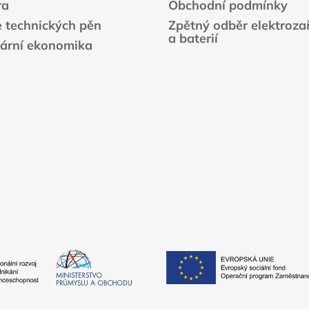
ra
Obchodní podmínky
e technických pěn
Zpětný odběr elektrozař
a baterií
lární ekonomika