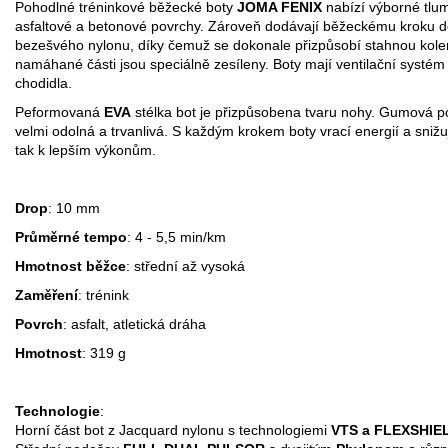
Pohodlné tréninkové běžecké boty
JOMA FENIX
nabízí výborné tlum
asfaltové a betonové povrchy. Zároveň dodávají běžeckému kroku do
bezešvého nylonu, díky čemuž se dokonale přizpůsobí stahnou kolem
namáhané části jsou speciálně zesíleny. Boty mají ventilační systé
chodidla.
Peformovaná
EVA
stélka bot je přizpůsobena tvaru nohy. Gumová po
velmi odolná a trvanlivá. S každým krokem boty vrací energií a snižu
tak k lepším výkonům.
Drop
: 10 mm
Průměrné tempo
: 4 - 5,5 min/km
Hmotnost běžce
: střední až vysoká
Zaměření
: trénink
Povrch
: asfalt, atletická dráha
Hmotnost
: 319 g
Technologie
:
Horní část bot z Jacquard nylonu s technologiemi
VTS a FLEXSHIE