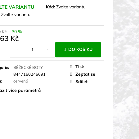
LTE VARIANTU
Kód:
Zvolte variantu
:
Zvolte variantu
0 Kč
–30 %
463 Kč
á
DO KOŠÍKU
Tisk
orie
:
BĚŽECKÉ BOTY
Zeptat se
8447150245691
a
:
červená
Sdílet
azit více parametrů