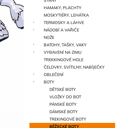
STANY
a
HAMAKY, PLACHTY
n
MOSKYTIÉRY, LEHÁTKA
e
TERMOSKY A LÁHVE
l
NÁDOBÍ A VAŘIČE
NOŽE
BATOHY, TAŠKY, VAKY
VYBAVENÍ NA ZIMU
TREKKINGOVÉ HOLE
ČELOVKY, SVÍTILNY, NABÍJEČKY
OBLEČENÍ
BOTY
DĚTSKÉ BOTY
VLOŽKY DO BOT
PÁNSKÉ BOTY
DÁMSKÉ BOTY
TREKINGOVÉ BOTY
BĚŽECKÉ BOTY