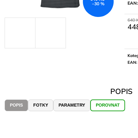
EAN
–30 %
640 
44
Měrn
cena:
Kateg
EAN
:
POPIS
POPIS
FOTKY
PARAMETRY
POROVNAT