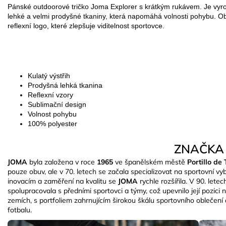
Pánské outdoorové tričko Joma Explorer s krátkým rukávem. Je vyr
lehké a velmi prodyšné tkaniny, která napomáhá volnosti pohybu. O
reflexní logo, které zlepšuje viditelnost sportovce.
Kulatý výstřih
Prodyšná lehká tkanina
Reflexní vzory
Sublimační design
Volnost pohybu
100% polyester
ZNAČKA
JOMA
byla založena v roce
1965
ve španělském městě
Portillo d
pouze obuv, ale v 70. letech se začala specializovat na sportovní v
inovacím a zaměření na kvalitu se
JOMA
rychle rozšířila. V 90. lete
spolupracovala s předními sportovci a týmy, což upevnilo její pozici 
zemích, s portfoliem zahrnujícím širokou škálu sportovního oblečení 
fotbalu.