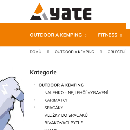
K
Přejít
na
o
obsah
Zpět
Zpět
š
do
do
í
k
obchodu
obchodu
OUTDOOR A KEMPING
FITNESS
DOMŮ
OUTDOOR A KEMPING
OBLEČENÍ
P
o
Kategorie
Přeskočit
s
kategorie
t
OUTDOOR A KEMPING
r
CARNOSPORT GEL 100 ML
NALEHKO - NEJLEHČÍ VYBAVENÍ
a
899 Kč
KARIMATKY
n
SPACÁKY
n
VLOŽKY DO SPACÁKŮ
í
BIVAKOVACÍ PYTLE
p