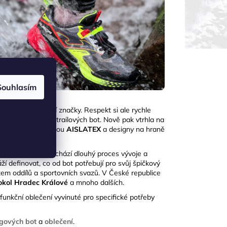
Souhlasím
větově nejsilnější značky. Respekt si ale rychle
kolekce běžeckých a trailových bot. Nově pak vtrhla na
 s unikátní membránou
AISLATEX
a designy na
hraně
delu na trh předchází dlouhý proces vývoje a
áží definovat, co od bot potřebují pro svůj špičkový
em oddílů a sportovních svazů. V České republice
Sokol Hradec Králové
a mnoho dalších.
funkční oblečení vyvinuté pro specifické potřeby
ngových bot
a
oblečení
.