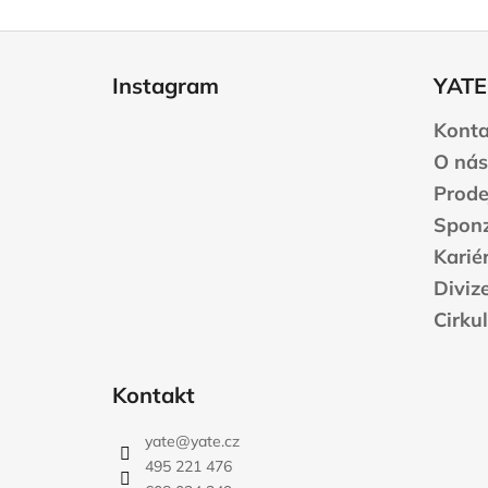
Z
á
Instagram
YATE
p
a
Konta
t
O nás
í
Prode
Sponz
Karié
Diviz
Cirku
Kontakt
yate
@
yate.cz
495 221 476