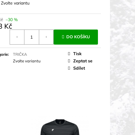
:
Zvolte variantu
Kč
–30 %
8 Kč
á
DO KOŠÍKU
Tisk
orie
:
TRIČKA
Zeptat se
Zvolte variantu
Sdílet