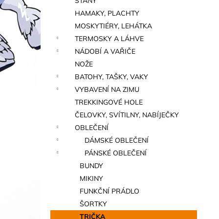
STANY
a
HAMAKY, PLACHTY
n
MOSKYTIÉRY, LEHÁTKA
e
TERMOSKY A LÁHVE
l
NÁDOBÍ A VAŘIČE
NOŽE
BATOHY, TAŠKY, VAKY
VYBAVENÍ NA ZIMU
TREKKINGOVÉ HOLE
ČELOVKY, SVÍTILNY, NABÍJEČKY
OBLEČENÍ
DÁMSKÉ OBLEČENÍ
PÁNSKÉ OBLEČENÍ
BUNDY
MIKINY
FUNKČNÍ PRÁDLO
ŠORTKY
TRIČKA