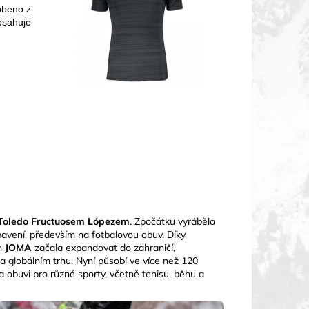
obeno z
bsahuje
e Toledo Fructuosem Lópezem
. Zpočátku vyráběla
ybavení, především na fotbalovou obuv. Díky
ch
JOMA
začala expandovat do zahraničí,
na globálním trhu. Nyní působí ve více než 120
a obuvi pro různé sporty, včetně tenisu, běhu a