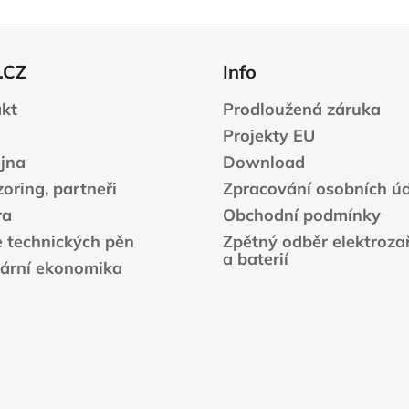
.CZ
Info
kt
Prodloužená záruka
Projekty EU
jna
Download
oring, partneři
Zpracování osobních ú
ra
Obchodní podmínky
e technických pěn
Zpětný odběr elektrozař
a baterií
lární ekonomika