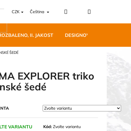
Přihlášení
Nákupní
CZK
Čeština
košík
ROZBALENO, II. JAKOST
DESIGNOVÝ NÁBYTEK
NSKÉ ŠEDÉ
MA EXPLORER triko
nské šedé
5 BĚŽECKÉ TRAILOVÉ
BLUE
ANTA
 Kč
LTE VARIANTU
Kód:
Zvolte variantu