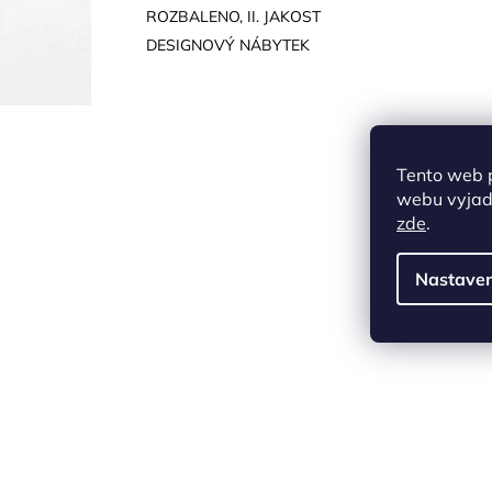
ROZBALENO, II. JAKOST
DESIGNOVÝ NÁBYTEK
Tento web 
webu vyjadř
zde
.
Nastaven