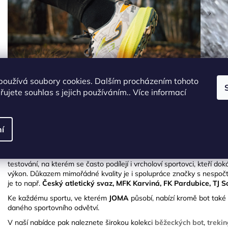
používá soubory cookies. Dalším procházením tohoto
ujete souhlas s jejich používáním.. Více informací
Nejsilnější pozici si
JOMA
vybudovala ve futsalu, kde patří mezi celos
buduje i v dalších sportech, logicky ve fotbale, ale velmi silná je i 
í
trhy i se svou velmi povedenou a kvalitní kolekcí trekingových bot
mezi outdoorem a urbanem.
Boty
JOMA
jsou plné promyšlených technologií. Uvedení každého mo
testování, na kterém se často podílejí i vrcholoví sportovci, kteří dok
výkon. Důkazem mimořádné kvality je i spolupráce značky s nespočt
je to např.
Český atletický svaz, MFK Karviná, FK Pardubice, TJ 
Ke každému sportu, ve kterém
JOMA
působí, nabízí kromě bot také 
daného sportovního odvětví.
V naší nabídce pak naleznete širokou kolekci
běžeckých bot
,
treki