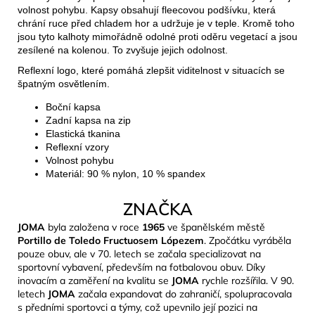
volnost pohybu. Kapsy obsahují fleecovou podšívku, která
chrání ruce před chladem hor a udržuje je v teple. Kromě toho
jsou tyto kalhoty mimořádně odolné proti oděru vegetací a jsou
zesílené na kolenou. To zvyšuje jejich odolnost.
Reflexní logo, které pomáhá zlepšit viditelnost v situacích se
špatným osvětlením.
Boční kapsa
Zadní kapsa na zip
Elastická tkanina
Reflexní vzory
Volnost pohybu
Materiál: 90 % nylon, 10 % spandex
ZNAČKA
JOMA
byla založena v roce
1965
ve španělském městě
Portillo de Toledo Fructuosem Lópezem
. Zpočátku vyráběla
pouze obuv, ale v 70. letech se začala specializovat na
sportovní vybavení, především na fotbalovou obuv. Díky
inovacím a zaměření na kvalitu se
JOMA
rychle rozšířila. V 90.
letech
JOMA
začala expandovat do zahraničí, spolupracovala
s předními sportovci a týmy, což upevnilo její pozici na