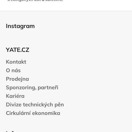
Z
á
Instagram
p
a
t
YATE.CZ
í
Kontakt
O nás
Prodejna
Sponzoring, partneři
Kariéra
Divize technických pěn
Cirkulární ekonomika