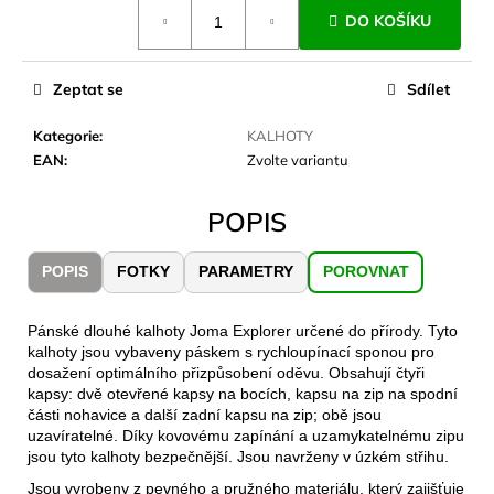
č
Měrná
DO KOŠÍKU
cena:
u
j
e
Zeptat se
Sdílet
m
e
Kategorie
:
KALHOTY
EAN
:
Zvolte variantu
JOMA
SIERRA
POPIS
25
BĚŽECKÉ
TRAILOVÉ
POPIS
FOTKY
PARAMETRY
POROVNAT
BOTY
PÁNSKÉ
BLUE
Pánské dlouhé kalhoty Joma Explorer určené do přírody. Tyto
1
kalhoty jsou vybaveny páskem s rychloupínací sponou pro
603
dosažení optimálního přizpůsobení oděvu. Obsahují čtyři
Kč
kapsy: dvě otevřené kapsy na bocích, kapsu na zip na spodní
Původně:
části nohavice a další zadní kapsu na zip; obě jsou
2
uzavíratelné. Díky kovovému zapínání a uzamykatelnému zipu
290
jsou tyto kalhoty bezpečnější. Jsou navrženy v úzkém střihu.
Kč
Jsou vyrobeny z pevného a pružného materiálu, který zajišťuje