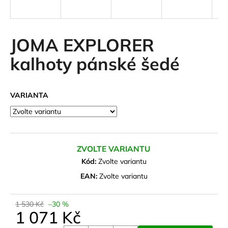
a
j
í
JOMA EXPLORER
t
kalhoty pánské šedé
?
VARIANTA
HLEDAT
ZVOLTE VARIANTU
D
Kód:
Zvolte variantu
o
EAN:
Zvolte variantu
p
o
1 530 Kč
–30 %
r
1 071 Kč
u