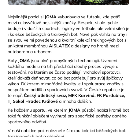
Nejsilnější pozici si
JOMA
vybudovala ve futsalu, kde patří
mezi celosvětově nejsilnější značky. Respekt si ale rychle
buduje i v dalších sportech, logicky ve fotbale, ale velmi silná je
i kolekce běžeckých a trailových bot. Nově pak vtrhla na trhy i
se svou velmi povedenou a kvalitní kolekcí trekingových bot s
unikátní membránou
AISLATEX
a designy na
hraně mezi
outdoorem a urbanem.
Boty
JOMA
jsou plné promyšlených technologií. Uvedení
každého modelu na trh předchází dlouhý proces vývoje a
testování, na kterém se často podílejí i vrcholoví sportovci,
kteří dokáží definovat, co od bot potřebují pro svůj špičkový
výkon. Důkazem mimořádné kvality je i spolupráce značky s
nespočtem oddílů a sportovních svazů. V České republice je
to např.
Český atletický svaz, MFK Karviná, FK Pardubice,
TJ Sokol Hradec Králové
a mnoho dalších.
Ke každému sportu, ve kterém
JOMA
působí, nabízí kromě bot
také funkční oblečení vyvinuté pro specifické potřeby daného
sportovního odvětví.
V naší nabídce pak naleznete širokou kolekci
běžeckých bot
,
trekingových bot
a
oblečení
.