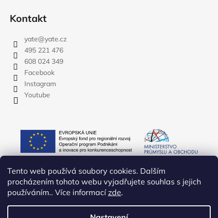
Kontakt
yate
@
yate.cz
495 221 476
608 024 349
Facebook
Instagram
Youtube
Tento web používá soubory cookies. Dalším
procházením tohoto webu vyjadřujete souhlas s jejich
používáním.. Více informací
zde
.
Nastavení