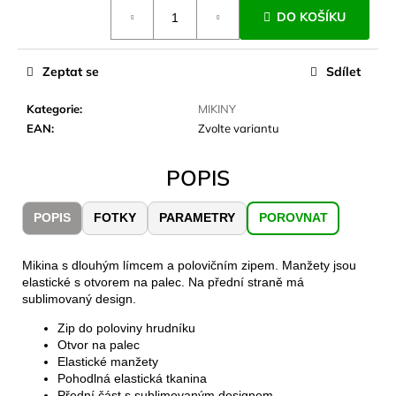
č
Měrná
DO KOŠÍKU
cena:
u
j
e
Zeptat se
Sdílet
m
e
Kategorie
:
MIKINY
EAN
:
Zvolte variantu
CARNOSPORT
GEL
POPIS
100
ML
POPIS
FOTKY
PARAMETRY
POROVNAT
899
Kč
Mikina s dlouhým límcem a polovičním zipem. Manžety jsou
elastické s otvorem na palec. Na přední straně má
sublimovaný design.
Zip do poloviny hrudníku
Otvor na palec
Elastické manžety
Pohodlná elastická tkanina
Přední část s sublimovaným designem