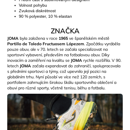
Volnost pohybu
Zvuková diskrétnost
90 % polyester, 10 % elastan
ZNAČKA
JOMA
byla založena v roce
1965
ve španělském městě
Portillo de Toledo Fructuosem Lópezem
. Zpočátku vyráběla
pouze obuv, ale v 70. letech se začala specializovat na
sportovní vybavení, především na fotbalovou obuv. Díky
inovacím a zaměření na kvalitu se
JOMA
rychle rozšířila. V 90.
letech
JOMA
začala expandovat do zahraničí, spolupracovala
s předními sportovci a týmy, což upevnilo její pozici na
globálním trhu. Nyní působí ve více než 120 zemích, s
portfoliem zahrnujícím širokou škálu sportovního oblečení a
obuvi pro různé sporty, včetně tenisu, běhu a fotbalu.