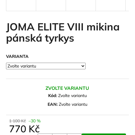
a
j
í
JOMA ELITE VIII mikina
t
pánská tyrkys
?
VARIANTA
HLEDAT
ZVOLTE VARIANTU
D
Kód:
Zvolte variantu
o
EAN:
Zvolte variantu
p
o
1 100 Kč
–30 %
r
770 Kč
u