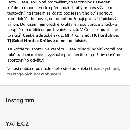
Boty
JOMA
jsou plné promyšlených technologií. Uvedení
každého modelu na trh předchází dlouhý proces vývoje a
testování, na kterém se často podílejí i vrcholoví sportovci,
kteří dokáží definovat, co od bot potřebují pro svůj špičkový
výkon. Důkazem mimořádné kvality je i spolupráce značky s
nespočtem oddílů a sportovních svazů. V České republice je
to např.
Český atletický svaz, MFK Karviná, FK Pardubice,
TJ Sokol Hradec Králové
a mnoho dalších.
Ke každému sportu, ve kterém
JOMA
působí, nabízí kromě bot
také funkční oblečení vyvinuté pro specifické potřeby daného
sportovního odvětví.
V naší nabídce pak naleznete širokou kolekci
běžeckých bot
,
trekingových bot
a
oblečení
.
Z
á
Instagram
p
a
t
YATE.CZ
í