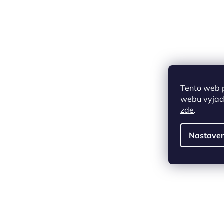
Tento web 
webu vyjadř
zde
.
Nastaven