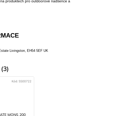
jí na produktech pro outdoorové nadšence a
RMACE
 Estate Livingston, EH54 5EF UK
(3)
Kód:
SS00722
YATE MONS 200