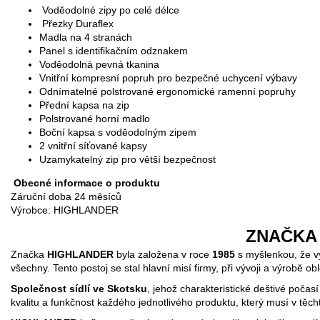
Voděodolné zipy po celé délce
Přezky Duraflex
Madla na 4 stranách
Panel s identifikačním odznakem
Voděodolná pevná tkanina
Vnitřní kompresní popruh pro bezpečné uchycení výbavy
Odnímatelné polstrované ergonomické ramenní popruhy
Přední kapsa na zip
Polstrované horní madlo
Boční kapsa s voděodolným zipem
2 vnitřní síťované kapsy
Uzamykatelný zip pro větší bezpečnost
Obecné informace o produktu
Záruční doba 24 měsíců
Výrobce: HIGHLANDER
ZNAČKA
Značka
HIGHLANDER
byla založena v roce
1985
s myšlenkou, že v
všechny. Tento postoj se stal hlavní misí firmy, při vývoji a výrobě o
Společnost sídlí ve Skotsku
, jehož charakteristické deštivé poč
kvalitu a funkčnost každého jednotlivého produktu, který musí v těc