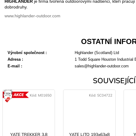
HIGHLANDER
je firma tvořená outdoorovými nadšenci, kteří pracu
dobrodruhy.
www.highlander-outdoor.com
OSTATNÍ INFO
Výrobní společnost
:
Highlander (Scotland) Ltd
Adresa
:
1 Todd Square Houston Industrial
E-mail
:
sales@highlander-outdoor.com
SOUVISEJÍCÍ 
Kód:
M01650
Kód:
SC04722
AKCE
YATE TREKKER 3,8
YATE LITO 193x63x8