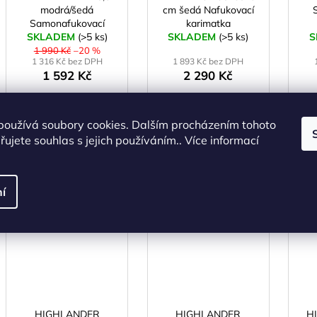
modrá/šedá
cm šedá Nafukovací
Samonafukovací
karimatka
SKLADEM
karimatka
(>5 ks)
SKLADEM
(>5 ks)
S
1 990 Kč
–20 %
1 316 Kč bez DPH
1 893 Kč bez DPH
1 592 Kč
2 290 Kč
DO KOŠÍKU
DO KOŠÍKU
používá soubory cookies. Dalším procházením tohoto
ujete souhlas s jejich používáním.. Více informací
levý/
PODOBNÉ (
í
Kód:
SS00880
Kód:
SS00882
HIGHLANDER
HIGHLANDER
H