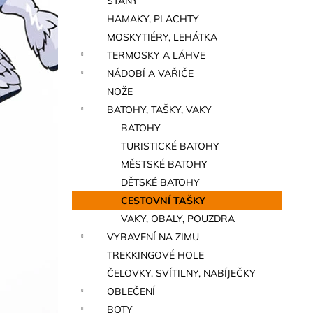
STANY
a
HAMAKY, PLACHTY
n
MOSKYTIÉRY, LEHÁTKA
e
TERMOSKY A LÁHVE
l
NÁDOBÍ A VAŘIČE
NOŽE
BATOHY, TAŠKY, VAKY
BATOHY
TURISTICKÉ BATOHY
MĚSTSKÉ BATOHY
DĚTSKÉ BATOHY
CESTOVNÍ TAŠKY
VAKY, OBALY, POUZDRA
VYBAVENÍ NA ZIMU
TREKKINGOVÉ HOLE
ČELOVKY, SVÍTILNY, NABÍJEČKY
OBLEČENÍ
BOTY