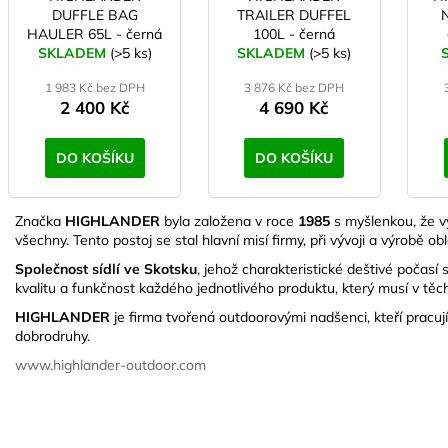
DUFFLE BAG
TRAILER DUFFEL
N
HAULER 65L - černá
100L - černá
SKLADEM
(>5 ks)
SKLADEM
(>5 ks)
1 983 Kč bez DPH
3 876 Kč bez DPH
2 400 Kč
4 690 Kč
DO KOŠÍKU
DO KOŠÍKU
Značka
HIGHLANDER
byla založena v roce
1985
s myšlenkou, že v
všechny. Tento postoj se stal hlavní misí firmy, při vývoji a výrobě o
Společnost sídlí ve Skotsku
, jehož charakteristické deštivé počas
kvalitu a funkčnost každého jednotlivého produktu, který musí v těc
HIGHLANDER
je firma tvořená outdoorovými nadšenci, kteří pracu
dobrodruhy.
www.highlander-outdoor.com