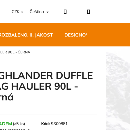
Přihlášení
Nákupní
CZK
Čeština
košík
ROZBALENO, II. JAKOST
DESIGNOVÝ NÁBYTEK
LER 90L - ČERNÁ
GHLANDER DUFFLE
G HAULER 90L -
5 BĚŽECKÉ TRAILOVÉ
rná
BLUE
 Kč
ADEM
(>5 ks)
Kód:
SS00881