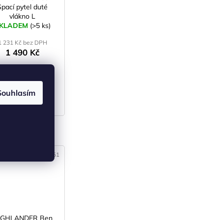
Spací pytel duté
vlákno L
KLADEM
(>5 ks)
1 231 Kč bez DPH
1 490 Kč
DETAIL
Souhlasím
left
pravý/right
3)
Kód:
SS00851
IGHLANDER Ben