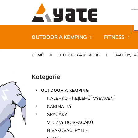
K
Přejít
na
o
obsah
Zpět
Zpět
š
do
do
í
k
obchodu
obchodu
OUTDOOR A KEMPING
FITNESS
DOMŮ
OUTDOOR A KEMPING
BATOHY, TA
P
o
Kategorie
Přeskočit
s
kategorie
t
OUTDOOR A KEMPING
r
CARNOSPORT GEL 100 ML
NALEHKO - NEJLEHČÍ VYBAVENÍ
a
899 Kč
KARIMATKY
n
SPACÁKY
n
VLOŽKY DO SPACÁKŮ
í
BIVAKOVACÍ PYTLE
p