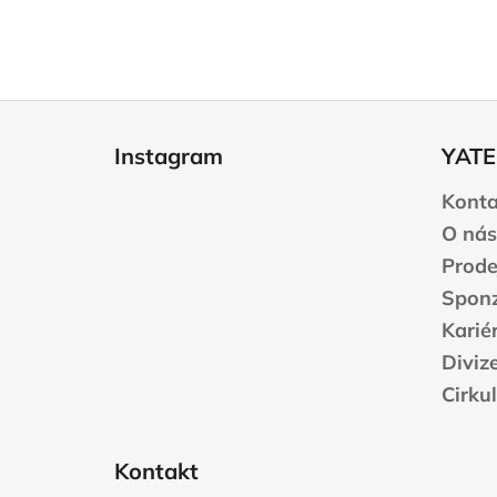
Z
á
Instagram
YATE
p
a
Konta
t
O nás
í
Prode
Sponz
Karié
Diviz
Cirku
Kontakt