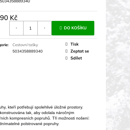
5034358889340
590 Kč
á
DO KOŠÍKU
Tisk
orie
:
Cestovní tašky
Zeptat se
5034358889340
Sdílet
y, kteří potřebují spolehlivé úložné prostory.
e konstruována tak, aby odolala náročným
ních kompresních popruhů. Tři možnosti nošení:
dnímatelné polstrované popruhy.