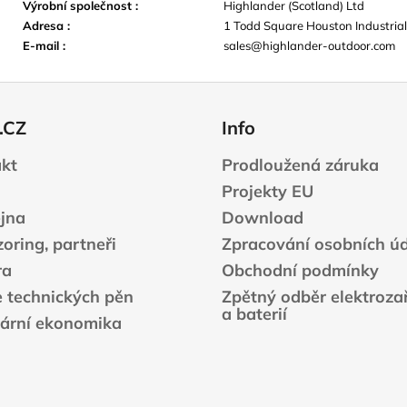
Výrobní společnost
:
Highlander (Scotland) Ltd
Adresa
:
1 Todd Square Houston Industrial
E-mail
:
sales@highlander-outdoor.com
.CZ
Info
kt
Prodloužená záruka
Projekty EU
jna
Download
oring, partneři
Zpracování osobních ú
ra
Obchodní podmínky
e technických pěn
Zpětný odběr elektrozař
a baterií
lární ekonomika