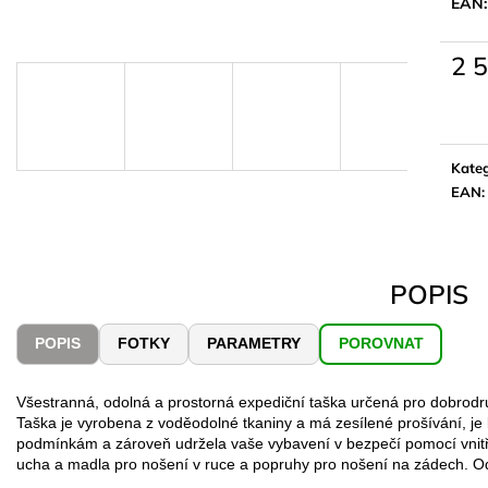
EAN:
2 
Měrn
cena:
Kateg
EAN
:
POPIS
POPIS
FOTKY
PARAMETRY
POROVNAT
Všestranná, odolná a prostorná expediční taška určená pro dobrodruh
Taška je vyrobena z voděodolné tkaniny a má zesílené prošívání, j
podmínkám a zároveň udržela vaše vybavení v bezpečí pomocí vnitř
ucha a madla pro nošení v ruce a popruhy pro nošení na zádech. O