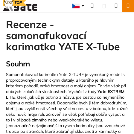
K
Přejít
Hledat
Náku
M
Přihlášení
TOP
na
o
obsah
Zpět
Zpět
košík
š
Recenze -
í
C
samonafukovací
k
o
karimatka YATE X-Tube
p
o
Souhrn
t
ř
Samonafukovací karimatka Yate X-TUBE je vymakaný model s
e
propracovanými technickými detaily, u kterého je hlavním
b
kriteriem pohodlí, nízká hmotnost a malý objem. To vše však při
dobrých izolačních vlastnostech. Vychází z řady
Yate EXTREM
u
LITE
, které, jak už je patrno z názvu, jde cestou co nejmenšího
j
objemu a nízké hmotnosti. Doporučila bych ji těm dobrodruhům,
kteří jsou zvyklí nosit všechny věci na cestu v batohu, kde každé
e
deko navíc hraje roli, zároveň se však potřebují dobře vyspat a
t
to i v případě zimního nebo vysokohorského výletu.
e
Jednoznačně nejzajímavějším rysem karimatky jsou vzduchové
trubice po stranách, které zabraňují sklouznutí z karimatky a
n