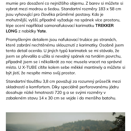
č
mumie pro dosažení co nejnižšího objemu. Z barev si můžete si
u
vybrat mezi modrou a šedou. Standartní rozměry 183 x 58 cm
j
jsou vyhovující pro člověka průměrné postavy. Kdo je
e
mohutnější, vyšší, případně vyžaduje na spánek více prostoru,
lépe ocení například samonafukovací karimatku
TREKKER
m
LONG
z nabídky
Yate
.
e
Promyšleným detailem jsou nafukovací trubice po stranách,
které zabrání nechtěnému sklouznutí z karimatky. Osobně jsem
CARNOSPORT
tento detail ocenila. U jiných typů karimatek se mi stávalo, že
GEL
jsem se převalila a užila si nevalný spánek na tvrdém povrchu,
100
případně jsem se i několikrát za noc musela vracet na správné
ML
místo. U X-TUBE cítíte kolem sebe měkké mantinely a můžete si
být jistí, že nespíte mimo svůj prostor.
899
Kč
Standartní tloušťku 3,8 cm považuji za rozumný průsečík mezi
skladností a komfortem. Díky speciálně perforovanému jádru
dosahuje nízké hmotnosti 720 g a se svými rozměry v
zabaleném stavu 14 x 30 cm se vejde i do menšího batohu.