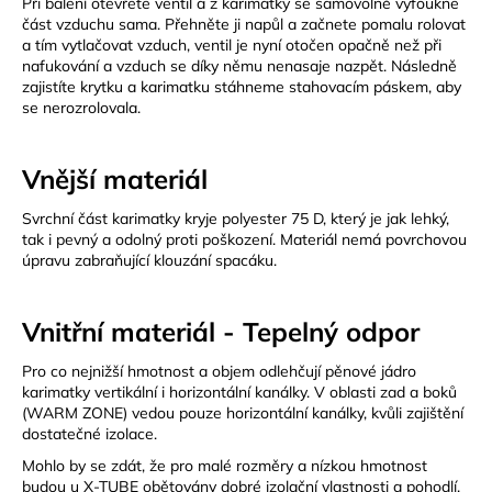
Při balení otevřete ventil a z karimatky se samovolně vyfoukne
část vzduchu sama. Přehněte ji napůl a začnete pomalu rolovat
a tím vytlačovat vzduch, ventil je nyní otočen opačně než při
nafukování a vzduch se díky němu nenasaje nazpět. Následně
zajistíte krytku a karimatku stáhneme stahovacím páskem, aby
se nerozrolovala.
Vnější materiál
Svrchní část karimatky kryje polyester 75 D, který je jak lehký,
tak i pevný a odolný proti poškození. Materiál nemá povrchovou
úpravu zabraňující klouzání spacáku.
Vnitřní materiál - Tepelný odpor
Pro co nejnižší hmotnost a objem odlehčují pěnové jádro
karimatky vertikální i horizontální kanálky. V oblasti zad a boků
(WARM ZONE) vedou pouze horizontální kanálky, kvůli zajištění
dostatečné izolace.
Mohlo by se zdát, že pro malé rozměry a nízkou hmotnost
budou u X-TUBE obětovány dobré izolační vlastnosti a pohodlí.