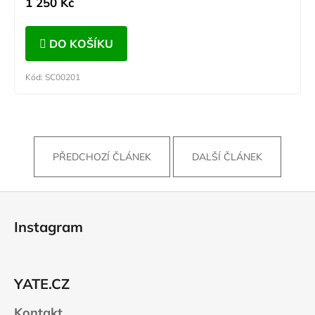
1 250 Kč
DO KOŠÍKU
Kód:
SC00201
PŘEDCHOZÍ ČLÁNEK
DALŠÍ ČLÁNEK
Z
á
Instagram
p
a
t
YATE.CZ
í
Kontakt