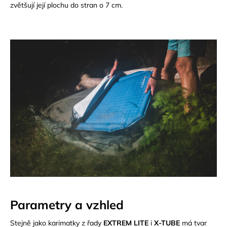
zvětšují její plochu do stran o 7 cm.
a
j
í
t
?
HLEDAT
D
o
p
o
Parametry a vzhled
r
u
Stejně jako karimatky z řady
EXTREM LITE
i
X-TUBE
má tvar