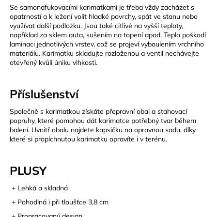
Se samonafukovacími karimatkami je třeba vždy zacházet s
opatrností a k ležení volit hladké povrchy, spát ve stanu nebo
využívat další podložku. Jsou také citlivé na vyšší teploty,
například za sklem auta, sušením na topení apod. Teplo poškodí
laminaci jednotlivých vrstev, což se projeví vyboulením vrchního
materiálu. Karimatku skladujte rozloženou a ventil nechávejte
otevřený kvůli úniku vlhkosti.
Příslušenství
Společně s karimatkou získáte přepravní obal a stahovací
popruhy, které pomohou dát karimatce potřebný tvar během
balení. Uvnitř obalu najdete kapsičku na opravnou sadu, díky
které si propíchnutou karimatku opravíte i v terénu.
PLUSY
+ Lehká a skladná
+ Pohodlná i při tloušťce 3,8 cm
+ Propracovaný design