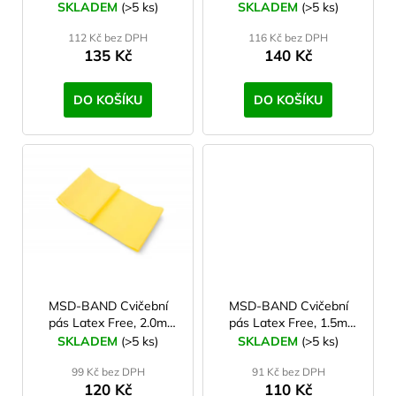
červený
střední, červený
SKLADEM
(>5 ks)
SKLADEM
(>5 ks)
t
u
a
ů
112 Kč bez DPH
116 Kč bez DPH
k
j
135 Kč
140 Kč
t
í
ů
t
DO KOŠÍKU
DO KOŠÍKU
?
HLEDAT
D
o
MSD-BAND Cvičební
MSD-BAND Cvičební
p
pás Latex Free, 2.0m
pás Latex Free, 1.5m
o
měkký, žlutý
střední, červený
SKLADEM
(>5 ks)
SKLADEM
(>5 ks)
r
99 Kč bez DPH
91 Kč bez DPH
u
120 Kč
110 Kč