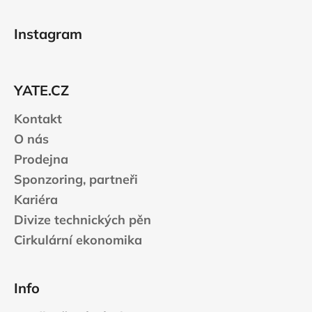
Z
v
a
á
á
c
Instagram
n
p
í
í
p
a
r
t
v
YATE.CZ
í
k
Kontakt
y
v
O nás
ý
Prodejna
p
Sponzoring, partneři
i
s
Kariéra
u
Divize technických pěn
Cirkulární ekonomika
Info