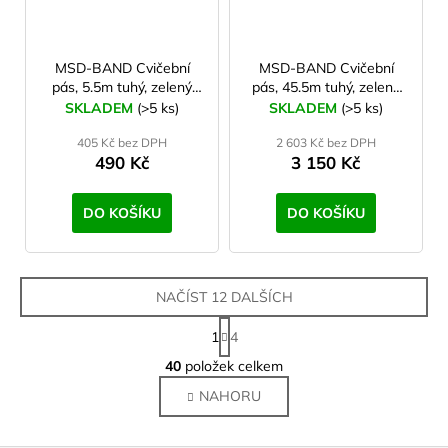
MSD-BAND Cvičební
MSD-BAND Cvičební
pás, 5.5m tuhý, zelený
pás, 45.5m tuhý, zelený
(krabička)
(role)
SKLADEM
(>5 ks)
SKLADEM
(>5 ks)
405 Kč bez DPH
2 603 Kč bez DPH
490 Kč
3 150 Kč
DO KOŠÍKU
DO KOŠÍKU
NAČÍST 12 DALŠÍCH
S
1
4
t
O
r
40
položek celkem
v
á
NAHORU
l
n
k
á
o
d