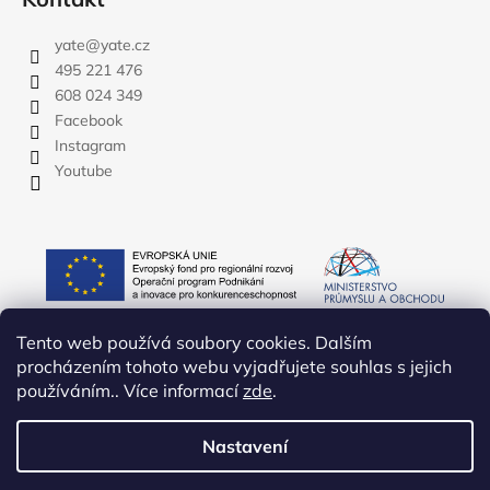
yate
@
yate.cz
495 221 476
608 024 349
Facebook
Instagram
Youtube
Tento web používá soubory cookies. Dalším
procházením tohoto webu vyjadřujete souhlas s jejich
používáním.. Více informací
zde
.
Nastavení
Vytvořil Shoptet