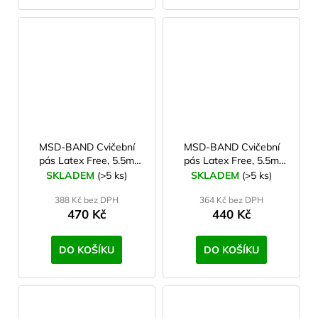
MSD-BAND Cvičební
MSD-BAND Cvičební
pás Latex Free, 5.5m
pás Latex Free, 5.5m
tuhý, zelený (krabička)
střední, červený
SKLADEM
(>5 ks)
SKLADEM
(>5 ks)
(krabička)
388 Kč bez DPH
364 Kč bez DPH
470 Kč
440 Kč
DO KOŠÍKU
DO KOŠÍKU