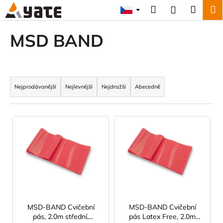
K
Přejít
Hledat
Náku
M
Přihlášení
na
o
obsah
Zpět
Zpět
košík
š
MSD BAND
í
C
k
o
Ř
p
a
Nejprodávanější
Nejlevnější
Nejdražší
Abecedně
o
z
t
e
V
ř
n
ý
e
í
p
b
p
i
u
r
s
j
o
p
e
d
r
t
u
o
e
MSD-BAND Cvičební
MSD-BAND Cvičební
k
pás, 2.0m střední,
pás Latex Free, 2.0m
d
n