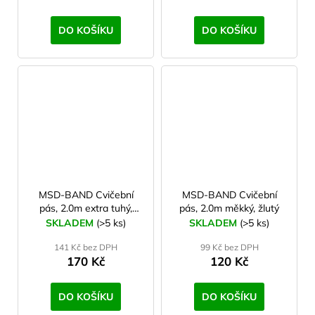
č
u
DO KOŠÍKU
DO KOŠÍKU
j
e
m
e
CARNOSPORT
GEL
100
ML
899
Kč
MSD-BAND Cvičební
MSD-BAND Cvičební
pás, 2.0m extra tuhý,
pás, 2.0m měkký, žlutý
modrý
SKLADEM
(>5 ks)
SKLADEM
(>5 ks)
141 Kč bez DPH
99 Kč bez DPH
170 Kč
120 Kč
DO KOŠÍKU
DO KOŠÍKU