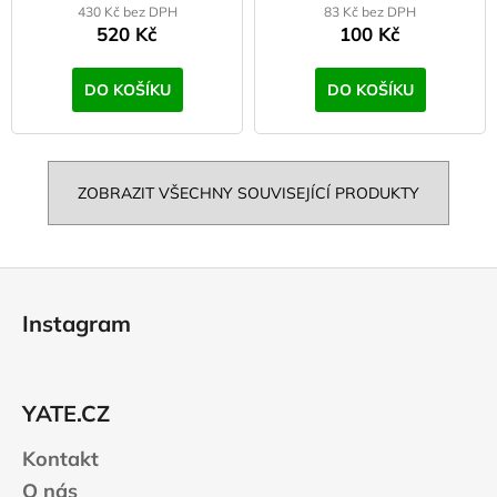
430 Kč bez DPH
83 Kč bez DPH
520 Kč
100 Kč
DO KOŠÍKU
DO KOŠÍKU
ZOBRAZIT VŠECHNY SOUVISEJÍCÍ PRODUKTY
Z
á
Instagram
p
a
t
YATE.CZ
í
Kontakt
O nás