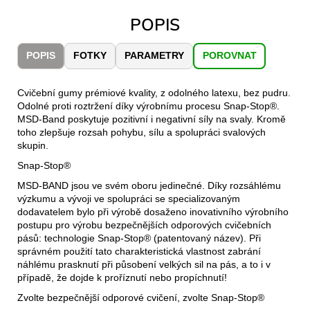
č
u
POPIS
j
e
POPIS
FOTKY
PARAMETRY
POROVNAT
m
e
Cvičební gumy prémiové kvality, z odolného latexu, bez pudru.
Odolné proti roztržení díky výrobnímu procesu Snap-Stop®.
CARNOSPORT
MSD-Band poskytuje pozitivní i negativní síly na svaly. Kromě
GEL
toho zlepšuje rozsah pohybu, sílu a spolupráci svalových
100
skupin.
ML
Snap-Stop®
899
Kč
MSD-BAND jsou ve svém oboru jedinečné. Díky rozsáhlému
výzkumu a vývoji ve spolupráci se specializovaným
dodavatelem bylo při výrobě dosaženo inovativního výrobního
postupu pro výrobu bezpečnějších odporových cvičebních
pásů: technologie Snap-Stop® (patentovaný název). Při
správném použití tato charakteristická vlastnost zabrání
náhlému prasknutí při působení velkých sil na pás, a to i v
případě, že dojde k proříznutí nebo propíchnutí!
Zvolte bezpečnější odporové cvičení, zvolte Snap-Stop®