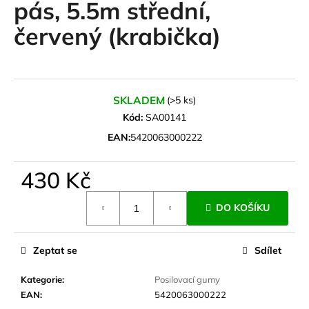
pás, 5.5m střední,
a
červený (krabička)
j
í
t
?
SKLADEM
(>5 ks)
Kód:
SA00141
EAN:
5420063000222
HLEDAT
430 Kč
Měrná
DO KOŠÍKU
cena:
D
o
p
Zeptat se
Sdílet
o
r
Kategorie
:
Posilovací gumy
u
EAN
:
5420063000222