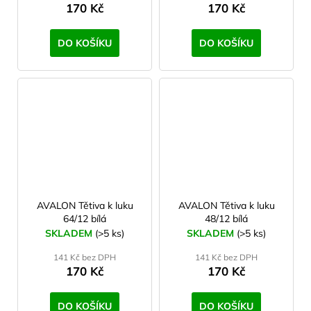
č
170 Kč
170 Kč
u
j
DO KOŠÍKU
DO KOŠÍKU
e
m
e
CARNOSPORT
GEL
100
ML
899
Kč
AVALON Tětiva k luku
AVALON Tětiva k luku
64/12 bílá
48/12 bílá
SKLADEM
(>5 ks)
SKLADEM
(>5 ks)
141 Kč bez DPH
141 Kč bez DPH
170 Kč
170 Kč
DO KOŠÍKU
DO KOŠÍKU