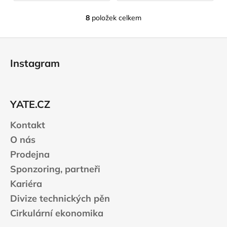
8
položek celkem
O
v
Z
l
á
á
Instagram
d
p
a
a
c
t
í
YATE.CZ
í
p
r
Kontakt
v
O nás
k
Prodejna
y
v
Sponzoring, partneři
ý
Kariéra
p
Divize technických pěn
i
s
Cirkulární ekonomika
u