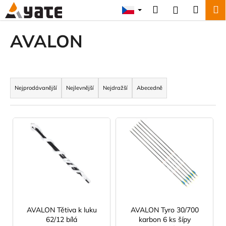
K
Přejít
Hledat
Náku
M
Přihlášení
na
o
obsah
Zpět
Zpět
košík
š
AVALON
í
C
k
o
Ř
p
a
Nejprodávanější
Nejlevnější
Nejdražší
Abecedně
o
z
t
e
V
ř
n
ý
e
í
p
b
p
i
u
r
s
j
o
p
e
d
r
t
u
o
e
AVALON Tětiva k luku
AVALON Tyro 30/700
k
62/12 bílá
karbon 6 ks šípy
d
n