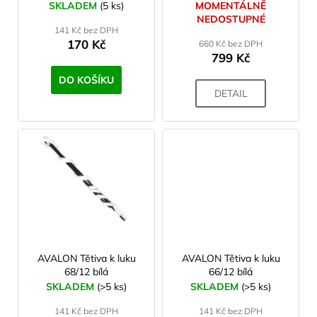
SKLADEM
(5 ks)
MOMENTÁLNĚ
t
u
a
NEDOSTUPNÉ
ů
141 Kč bez DPH
k
j
170 Kč
660 Kč bez DPH
t
í
799 Kč
ů
t
DO KOŠÍKU
?
DETAIL
HLEDAT
D
o
p
AVALON Tětiva k luku
AVALON Tětiva k luku
o
68/12 bílá
66/12 bílá
r
SKLADEM
(>5 ks)
SKLADEM
(>5 ks)
u
141 Kč bez DPH
141 Kč bez DPH