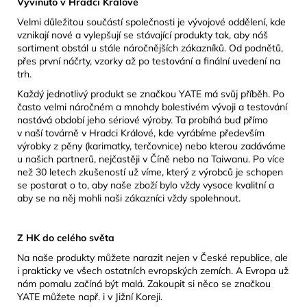
Vyvinuto v Hradci Králové
Velmi důležitou součástí společnosti je vývojové oddělení, kde
vznikají nové a vylepšují se stávající produkty tak, aby náš
sortiment obstál u stále náročnějších zákazníků. Od podnětů,
přes první náčrty, vzorky až po testování a finální uvedení na
trh.
Každý jednotlivý produkt se značkou YATE má svůj příběh. Po
často velmi náročném a mnohdy bolestivém vývoji a testování
nastává období jeho sériové výroby. Ta probíhá buď přímo
v naší továrně v Hradci Králové, kde vyrábíme především
výrobky z pěny (karimatky, terčovnice) nebo kterou zadáváme
u našich partnerů, nejčastěji v Číně nebo na Taiwanu. Po více
než 30 letech zkušeností už víme, který z výrobců je schopen
se postarat o to, aby naše zboží bylo vždy vysoce kvalitní a
aby se na něj mohli naši zákazníci vždy spolehnout.
Z HK do celého světa
Na naše produkty můžete narazit nejen v České republice, ale
i prakticky ve všech ostatních evropských zemích. A Evropa už
nám pomalu začíná být malá. Zakoupit si něco se značkou
YATE můžete např. i v Jižní Koreji.