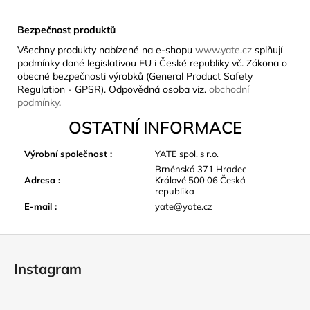
Bezpečnost produktů
Všechny produkty nabízené na e-shopu
www.yate.cz
splňují
podmínky dané legislativou EU i České republiky vč. Zákona o
obecné bezpečnosti výrobků (General Product Safety
Regulation - GPSR). Odpovědná osoba viz.
obchodní
podmínky
.
OSTATNÍ INFORMACE
Výrobní společnost
:
YATE spol. s r.o.
Brněnská 371 Hradec
Adresa
:
Králové 500 06 Česká
republika
E-mail
:
yate@yate.cz
Z
á
Instagram
p
a