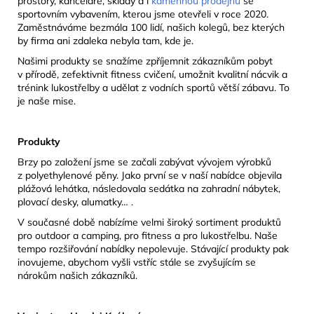
prostory, kanceláře, sklady a i
kamennou prodejnu
se
sportovním vybavením, kterou jsme otevřeli v roce 2020.
Zaměstnáváme bezmála 100 lidí, našich kolegů, bez kterých
by firma ani zdaleka nebyla tam, kde je.
Našimi produkty se snažíme zpříjemnit zákazníkům pobyt
v přírodě, zefektivnit fitness cvičení, umožnit kvalitní nácvik a
trénink lukostřelby a udělat z vodních sportů větší zábavu. To
je naše mise.
Produkty
Brzy po založení jsme se začali zabývat vývojem výrobků
z polyethylenové pěny. Jako první se v naší nabídce objevila
plážová lehátka, následovala sedátka na zahradní nábytek,
plovací desky, alumatky… .
V současné době nabízíme velmi široký sortiment produktů
pro outdoor a camping, pro fitness a pro lukostřelbu. Naše
tempo rozšiřování nabídky nepolevuje. Stávající produkty pak
inovujeme, abychom vyšli vstříc stále se zvyšujícím se
nárokům našich zákazníků.