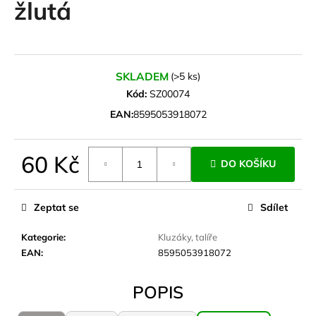
žlutá
a
j
í
t
SKLADEM
(>5 ks)
?
Kód:
SZ00074
EAN:
8595053918072
60 Kč
HLEDAT
DO KOŠÍKU
Měrná
cena:
Zeptat se
Sdílet
D
Kategorie
:
Kluzáky, talíře
o
EAN
:
8595053918072
p
o
r
POPIS
u