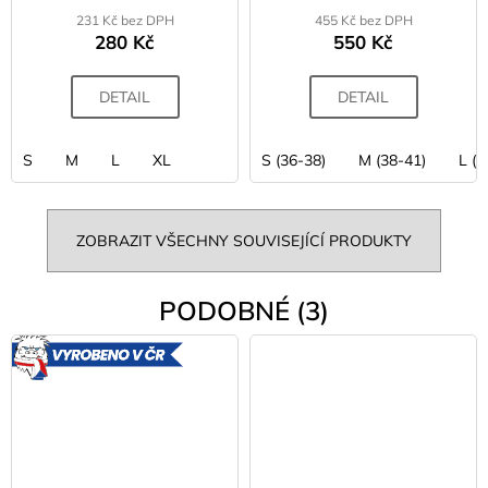
231 Kč bez DPH
455 Kč bez DPH
280 Kč
550 Kč
DETAIL
DETAIL
S
M
L
XL
S (36-38)
M (38-41)
L (4
ZOBRAZIT VŠECHNY SOUVISEJÍCÍ PRODUKTY
PODOBNÉ (3)
VYROBENO
V ČR