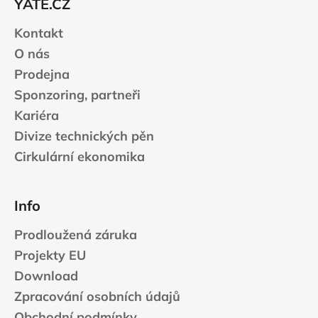
YATE.CZ
í
Kontakt
O nás
Prodejna
Sponzoring, partneři
Kariéra
Divize technických pěn
Cirkulární ekonomika
Info
Prodloužená záruka
Projekty EU
Download
Zpracování osobních údajů
Obchodní podmínky