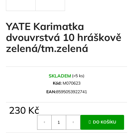
a
j
í
YATE Karimatka
t
dvouvrstvá 10 hráškově
?
zelená/tm.zelená
HLEDAT
SKLADEM
(>5 ks)
Kód:
M070623
EAN:
8595053922741
D
o
230 Kč
p
o
Měrná
r
DO KOŠÍKU
cena:
u