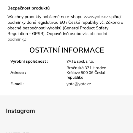
Bezpečnost produktů
Všechny produkty nabízené na e-shopu
www.yate.cz
splňují
podmínky dané legislativou EU i České republiky vč. Zákona o
obecné bezpečnosti výrobků (General Product Safety
Regulation - GPSR). Odpovědná osoba viz.
obchodní
podmínky
.
OSTATNÍ INFORMACE
Výrobní společnost
:
YATE spol. s r.o.
Brněnská 371 Hradec
Adresa
:
Králové 500 06 Česká
republika
E-mail
:
yate@yate.cz
Z
á
Instagram
p
a
t