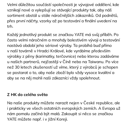
Velmi důležitou součástí společnosti je vývojové oddělení, kde
vznikají nové a vylepšují se stávající produkty tak, aby náš
sortiment obstál u stále náročnějších zákazníků. Od podnětů,
přes první náčrty, vzorky až po testování a finální uvedení na
trh.
Každý jednotlivý produkt se značkou YATE má svůj příběh. Po
často velmi náročném a mnohdy bolestivém vývoji a testování
nastává období jeho sériové výroby. Ta probíhá buď přímo
v naší továrně v Hradci Králové, kde vyrábíme především
výrobky z pěny (karimatky, terčovnice) nebo kterou zadáváme
u našich partnerů, nejčastěji v Číně nebo na Taiwanu. Po více
než 30 letech zkušeností už víme, který z výrobců je schopen
se postarat o to, aby naše zboží bylo vždy vysoce kvalitní a
aby se na něj mohli naši zákazníci vždy spolehnout.
Z HK do celého světa
Na naše produkty můžete narazit nejen v České republice, ale
i prakticky ve všech ostatních evropských zemích. A Evropa už
nám pomalu začíná být malá. Zakoupit si něco se značkou
YATE můžete např. i v Jižní Koreji.