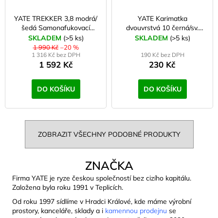
YATE TREKKER 3,8 modrá/
YATE Karimatka
šedá Samonafukovací
dvouvrstvá 10 černá/sv.
karimatka
fialová
SKLADEM
(>5 ks)
SKLADEM
(>5 ks)
1 990 Kč
–20 %
1 316 Kč bez DPH
190 Kč bez DPH
1 592 Kč
230 Kč
DO KOŠÍKU
DO KOŠÍKU
ZOBRAZIT VŠECHNY PODOBNÉ PRODUKTY
ZNAČKA
Firma YATE je ryze českou společností bez cizího kapitálu.
Založena byla roku 1991 v Teplicích.
Od roku 1997 sídlíme v Hradci Králové, kde máme výrobní
prostory, kanceláře, sklady a i
kamennou prodejnu
se