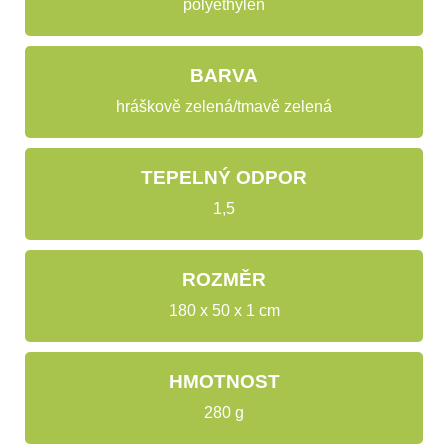
polyethylen
BARVA
hráškově zelená/tmavě zelená
TEPELNÝ ODPOR
1,5
ROZMĚR
180 x 50 x 1 cm
HMOTNOST
280 g