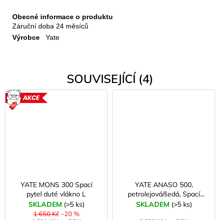
Obecné informace o produktu
Záruční doba
24 měsíců
Výrobce
Yate
SOUVISEJÍCÍ (4)
AKCE
YATE MONS 300 Spací
YATE ANASO 500,
pytel duté vlákno L
petrolejová/šedá, Spací
pytel L + vak na uložení
SKLADEM
(>5 ks)
SKLADEM
(>5 ks)
1 650 Kč
–20 %