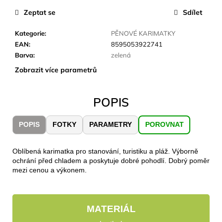
č
u
Zeptat se
Sdílet
j
e
Kategorie
:
PĚNOVÉ KARIMATKY
m
EAN
:
8595053922741
e
Barva
:
zelená
Zobrazit více parametrů
CARNOSPORT
GEL
POPIS
100
ML
899
POPIS
FOTKY
PARAMETRY
POROVNAT
Kč
Oblíbená karimatka pro stanování, turistiku a pláž. Výborně
ochrání před chladem a poskytuje dobré pohodlí. Dobrý poměr
mezi cenou a výkonem.
MATERIÁL