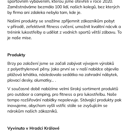
sportovním vybavením, kterou jsme otevřeli v roce 2020.
Zaměstnáváme bezmála 100 lidí, našich kolegů, bez kterých
by firma ani zdaleka nebyla tam, kde je.
Našimi produkty se snažíme zpříjemnit zákazníkům pobyt
v přírodě, zefektivnit fitness cvičení, umožnit kvalitní nácvik a
trénink lukostřelby a udělat z vodních sportů větší zábavu. To
je naše mise.
Produkty
Brzy po založení jsme se začali zabývat vývojem výrobků
z polyethylenové pěny. Jako první se v naší nabídce objevila
plážová lehátka, následovala sedátka na zahradní nábytek,
plovací desky, alumatky… .
V současné době nabízíme velmi široký sortiment produktů
pro outdoor a camping, pro fitness a pro lukostřelbu. Naše
tempo rozšiřování nabídky nepolevuje. Stávající produkty pak
inovujeme, abychom vyšli vstříc stále se zvyšujícím se
nárokům našich zákazníků.
Vyvinuto v Hradci Králové