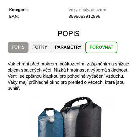
č
u
Kategorie
:
Vaky, obaly, pouzdra
j
EAN
:
8595053912896
e
m
POPIS
e
POPIS
FOTKY
PARAMETRY
POROVNAT
CARNOSPORT
GEL
100
Vak chrání před mokrem, poškozením, zašpiněním a snižuje
ML
objem sbalených věcí. Nízká hmotnost a výborná skladnost.
899
Ventil se zpětnou klapkou pro pohodlné vytlačení vzduchu.
Kč
Vaky mají průhledné okno pro přehled o věcech, které jsou
uvnitř.