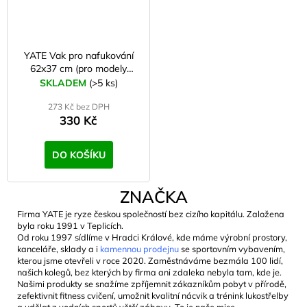
YATE Vak pro nafukování
62x37 cm (pro modely
Scout, Ultralight)
SKLADEM
(>5 ks)
273 Kč bez DPH
330 Kč
DO KOŠÍKU
ZNAČKA
Firma YATE je ryze českou společností bez cizího kapitálu. Založena
byla roku 1991 v Teplicích.
Od roku 1997 sídlíme v Hradci Králové, kde máme výrobní prostory,
kanceláře, sklady a i
kamennou prodejnu
se sportovním vybavením,
kterou jsme otevřeli v roce 2020. Zaměstnáváme bezmála 100 lidí,
našich kolegů, bez kterých by firma ani zdaleka nebyla tam, kde je.
Našimi produkty se snažíme zpříjemnit zákazníkům pobyt v přírodě,
zefektivnit fitness cvičení, umožnit kvalitní nácvik a trénink lukostřelby