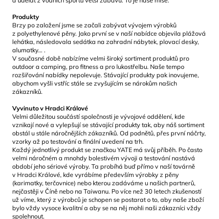
a udělat z vodních sportů větší zábavu. To je naše mise.
Produkty
Brzy po založení jsme se začali zabývat vývojem výrobků
z polyethylenové pěny. Jako první se v naší nabídce objevila plážová
lehátka, následovala sedátka na zahradní nábytek, plovací desky,
alumatky… .
V současné době nabízíme velmi široký sortiment produktů pro
outdoor a camping, pro fitness a pro lukostřelbu. Naše tempo
rozšiřování nabídky nepolevuje. Stávající produkty pak inovujeme,
abychom vyšli vstříc stále se zvyšujícím se nárokům našich
zákazníků.
Vyvinuto v Hradci Králové
Velmi důležitou součástí společnosti je vývojové oddělení, kde
vznikají nové a vylepšují se stávající produkty tak, aby náš sortiment
obstál u stále náročnějších zákazníků. Od podnětů, přes první náčrty,
vzorky až po testování a finální uvedení na trh.
Každý jednotlivý produkt se značkou YATE má svůj příběh. Po často
velmi náročném a mnohdy bolestivém vývoji a testování nastává
období jeho sériové výroby. Ta probíhá buď přímo v naší továrně
v Hradci Králové, kde vyrábíme především výrobky z pěny
(karimatky, terčovnice) nebo kterou zadáváme u našich partnerů,
nejčastěji v Číně nebo na Taiwanu. Po více než 30 letech zkušeností
už víme, který z výrobců je schopen se postarat o to, aby naše zboží
bylo vždy vysoce kvalitní a aby se na něj mohli naši zákazníci vždy
spolehnout.