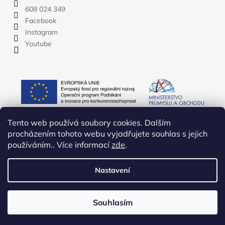
608 024 349
Facebook
Instagram
Youtube
Tento web používá soubory cookies. Dalším
procházením tohoto webu vyjadřujete souhlas s jejich
používáním.. Více informací
zde
.
Nastavení
Vytvořil Shoptet
Copyright 2026
YATE.CZ
. Všechna práva vyhrazena.
Upravit
Souhlasím
nastavení cookies