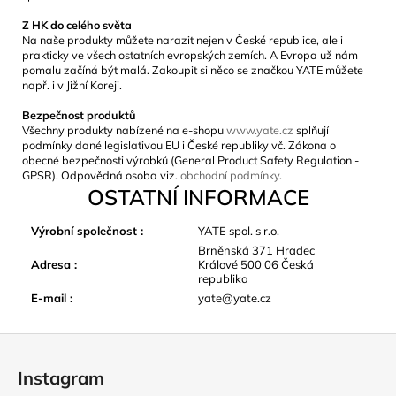
Z HK do celého světa
Na naše produkty můžete narazit nejen v České republice, ale i
prakticky ve všech ostatních evropských zemích. A Evropa už nám
pomalu začíná být malá. Zakoupit si něco se značkou YATE můžete
např. i v Jižní Koreji.
Bezpečnost produktů
Všechny produkty nabízené na e-shopu
www.yate.cz
splňují
podmínky dané legislativou EU i České republiky vč. Zákona o
obecné bezpečnosti výrobků (General Product Safety Regulation -
GPSR). Odpovědná osoba viz.
obchodní podmínky
.
OSTATNÍ INFORMACE
Výrobní společnost
:
YATE spol. s r.o.
Brněnská 371 Hradec
Adresa
:
Králové 500 06 Česká
republika
E-mail
:
yate@yate.cz
Z
á
Instagram
p