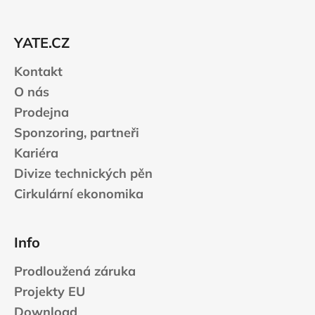
a
t
YATE.CZ
í
Kontakt
O nás
Prodejna
Sponzoring, partneři
Kariéra
Divize technických pěn
Cirkulární ekonomika
Info
Prodloužená záruka
Projekty EU
Download