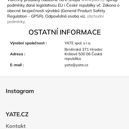
podmínky dané legislativou EU i České republiky vč. Zákona o
obecné bezpečnosti výrobků (General Product Safety
Regulation - GPSR). Odpovědná osoba viz.
obchodní
podmínky
.
OSTATNÍ INFORMACE
Výrobní společnost
:
YATE spol. s r.o.
Brněnská 371 Hradec
Adresa
:
Králové 500 06 Česká
republika
E-mail
:
yate@yate.cz
Z
á
Instagram
p
a
t
YATE.CZ
í
Kontakt