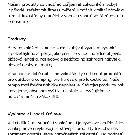
Našimi produkty se snažíme zpříjemnit zákazníkům pobyt
v přírodě, zefektivnit fitness cvičení, umožnit kvalitní nácvik a
trénink lukostřelby a udělat z vodních sportů větší zábavu. To
je naše mise.
Produkty
Brzy po založení jsme se začali zabývat vývojem výrobků
z polyethylenové pěny. Jako první se v naší nabídce objevila
plážová lehátka, následovala sedátka na zahradní nábytek,
plovací desky, alumatky… .
V současné době nabízíme velmi široký sortiment produktů
pro outdoor a camping, pro fitness a pro lukostřelbu. Naše
tempo rozšiřování nabídky nepolevuje. Stávající produkty pak
inovujeme, abychom vyšli vstříc stále se zvyšujícím se
nárokům našich zákazníků.
Vyvinuto v Hradci Králové
Velmi důležitou součástí společnosti je vývojové oddělení, kde
vznikají nové a vylepšují se stávající produkty tak, aby náš
sortiment obstál u stále náročnějších zákazníků. Od podnětů,