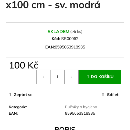
x100 cm - sv. modrá
a
j
í
t
SKLADEM
(>5 ks)
?
Kód:
SR00062
EAN:
8595053918935
100 Kč
HLEDAT
Měrná
DO KOŠÍKU
cena:
D
Zeptat se
Sdílet
o
p
Kategorie
:
Ručníky a hygiena
o
EAN
:
8595053918935
r
u
POPIS