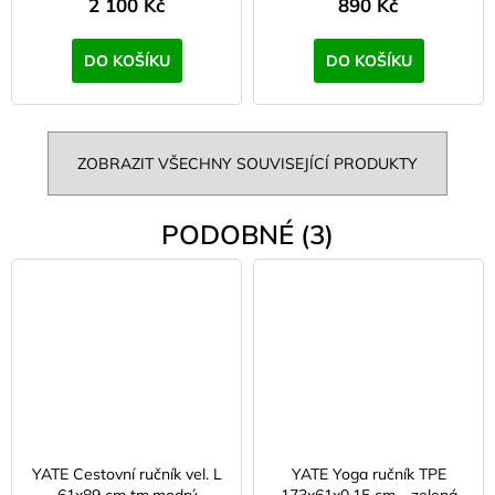
2 100 Kč
890 Kč
DO KOŠÍKU
DO KOŠÍKU
ZOBRAZIT VŠECHNY SOUVISEJÍCÍ PRODUKTY
PODOBNÉ (3)
YATE Cestovní ručník vel. L
YATE Yoga ručník TPE
61x89 cm tm.modrý
173x61x0,15 cm - zelená