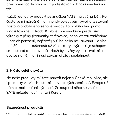
přes první náčrty, vzorky až po testování a finální uvedení na
trh.
Každý jednotlivý produkt se značkou YATE má svůj příběh. Po
často velmi náročném a mnohdy bolestivém vývoji a testování
nastává období jeho sériové výroby. Ta probíhá buď přímo
v naší továrně v Hradci Králové, kde vyrábíme především
výrobky z pěny (karimatky, terčovnice) nebo kterou zadáváme
u našich partnerů, nejčastěji v Číně nebo na Taiwanu. Po více
než 30 letech zkušeností už víme, který z výrobců je schopen
se postarat o to, aby naše zboží bylo vždy vysoce kvalitní a
aby se na něj mohli naši zákazníci vždy spolehnout.
Z HK do celého světa
Na naše produkty můžete narazit nejen v České republice, ale
i prakticky ve všech ostatních evropských zemích. A Evropa už
nám pomalu začíná být malá. Zakoupit si něco se značkou
YATE můžete např. i v Jižní Koreji.
Bezpečnost produktů
Všechny produkty nabízené na e-shopu
www.yate.cz
splňují