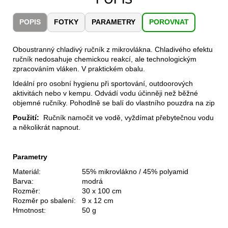
č
u
POPIS
FOTKY
PARAMETRY
POROVNAT
j
e
m
Oboustranný chladivý ručník z mikrovlákna. Chladivého efektu
e
ručník nedosahuje chemickou reakcí, ale technologickým
zpracováním vláken. V praktickém obalu.
Ideální pro osobní hygienu při sportování, outdoorových
CARNOSPORT
aktivitách nebo v kempu. Odvádí vodu účinněji než běžné
GEL
objemné ručníky. Pohodlně se balí do vlastního pouzdra na zip
100
ML
Použití:
Ručník namočit ve vodě, vyždímat přebytečnou vodu
899
a několikrát napnout.
Kč
Parametry
Materiál:
55% mikrovlákno / 45% polyamid
Barva:
modrá
Rozměr:
30 x 100 cm
Rozměr po sbalení:
9 x 12 cm
Hmotnost:
50 g