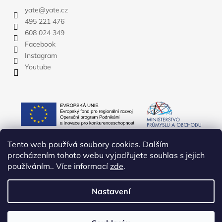
yate
@
yate.cz
495 221 476
608 024 349
Facebook
Instagram
Youtube
Tento web používá soubory cookies. Dalším
procházením tohoto webu vyjadřujete souhlas s jejich
používáním.. Více informací
zde
.
Nastavení
Vytvořil Shoptet
Copyright 2026
YATE.CZ
. Všechna práva vyhrazena.
Upravit