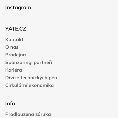
č
á
u
Instagram
p
j
a
e
t
m
YATE.CZ
e
í
Kontakt
CARNOSPORT
O nás
GEL
Prodejna
100
ML
Sponzoring, partneři
899
Kariéra
Kč
Divize technických pěn
Cirkulární ekonomika
Info
Prodloužená záruka