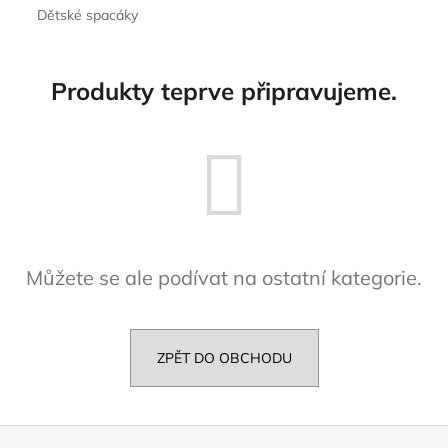
Dětské spacáky
a
j
í
Produkty teprve připravujeme.
t
?
HLEDAT
Můžete se ale podívat na ostatní kategorie.
D
o
ZPĚT DO OBCHODU
p
o
r
u
Z