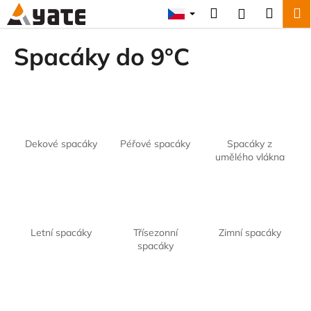
K
Přejít
Hledat
Náku
M
Přihlášení
na
o
obsah
Zpět
Zpět
košík
š
Spacáky do 9°C
í
C
k
o
p
o
Dekové spacáky
Péřové spacáky
Spacáky z
t
umělého vlákna
ř
e
b
u
Letní spacáky
Třísezonní
Zimní spacáky
j
spacáky
e
t
e
n