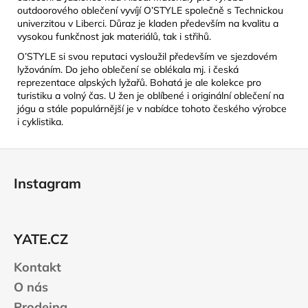
outdoorového oblečení vyvíjí O’STYLE společně s Technickou
univerzitou v Liberci. Důraz je kladen především na kvalitu a
vysokou funkčnost jak materiálů, tak i střihů.
O’STYLE si svou reputaci vysloužil především ve sjezdovém
lyžováním. Do jeho oblečení se oblékala mj. i česká
reprezentace alpských lyžařů. Bohatá je ale kolekce pro
turistiku a volný čas. U žen je oblíbené i originální oblečení na
jógu a stále populárnější je v nabídce tohoto českého výrobce
i cyklistika.
Z
á
Instagram
p
a
t
YATE.CZ
í
Kontakt
O nás
Prodejna