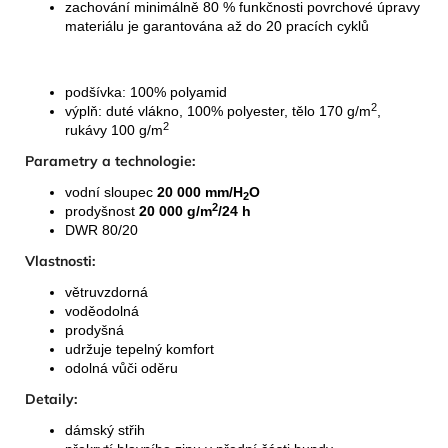
zachování minimálně 80 % funkčnosti povrchové úpravy
materiálu je garantována až do 20 pracích cyklů
podšívka: 100% polyamid
2
výplň: duté vlákno, 100% polyester, tělo 170 g/m
,
2
rukávy 100 g/m
Parametry a technologie:
vodní sloupec
20 000 mm/H
O
2
2
prodyšnost
20 000 g/m
/24 h
DWR 80/20
Vlastnosti:
větruvzdorná
voděodolná
prodyšná
udržuje tepelný komfort
odolná vůči oděru
Detaily:
dámský střih