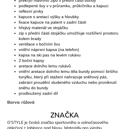
překrytí hlavního zipu v přední části bundy
podlepené švy v v průramku, průkrčníku a kapuci
reflexní prvky
kapuce s aretací výšky a hloubky
fixace kapuce na patent v zadní části
hřejivý materiál ve stojáčku
zip v přední části stojáčku umožňuje rozšíření prostoru
kolem brady
ventilace v bočním švu
vnitřní náprsní kapsa (na telefon)
kapsa na ski pas na levém rukávu
2 boční kapsy
aretace dolního lemu rukávů
vnitřní aretace dolního lemu těla bundy pomocí širšího
tunýlku, který při stažení nahrazuje sněhový pás,
zabrání proudění studeného vzduchu nebo proniknutí
sněhu do bundy
prodloužený zadní díl
Barva:
růžová
ZNAČKA
O’STYLE je česká značka sportovního a volnočasového
oblečení z Jablonce nad Nisou. Materiály pro výrobu