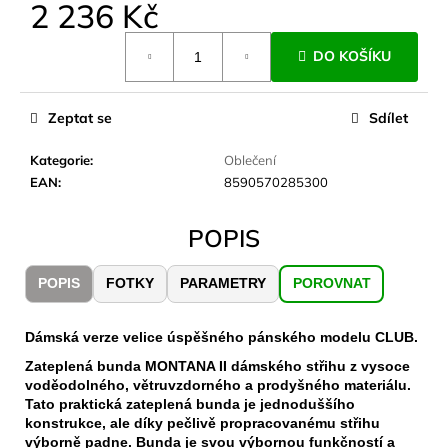
č
2 236 Kč
u
Měrná
j
DO KOŠÍKU
cena:
e
m
e
Zeptat se
Sdílet
Kategorie
:
Oblečení
JOMA
EAN
:
8590570285300
SIERRA
25
BĚŽECKÉ
POPIS
TRAILOVÉ
BOTY
PÁNSKÉ
POPIS
FOTKY
PARAMETRY
POROVNAT
BLUE
1
603
Dámská verze velice úspěšného pánského modelu CLUB.
Kč
Zateplená bunda MONTANA II dámského střihu z vysoce
Původně:
2
voděodolného, větruvzdorného a prodyšného materiálu.
290
Tato praktická zateplená bunda je jednoduššího
Kč
konstrukce, ale díky pečlivě propracovanému střihu
výborně padne. Bunda je svou výbornou funkčností a