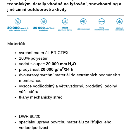
technickými detaily vhodná na lyžování, snowboarding a
jiné zimní outdoorové aktivity.
Materiál:
svrchní materiál: ERICTEX
100% polyester
vodní sloupec
20 000 mm H
O
2
2
prodyšnost
20 000 g/m
/24 h
dvouvrstvý svrchní materiál do extrémních podmínek s
membránou
vysoce voděodolný a větruvzdorný, prodyšný, odolný
vůči oděru
tkaný mechanický streč
DWR 80/20
speciální úprava povrchu materiálu zajišťující jeho
vodoodpudivost