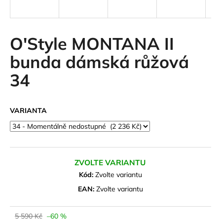
a
j
í
O'Style MONTANA II
t
bunda dámská růžová
?
34
VARIANTA
HLEDAT
D
ZVOLTE VARIANTU
o
Kód:
Zvolte variantu
p
o
EAN:
Zvolte variantu
r
u
5 590 Kč
–60 %