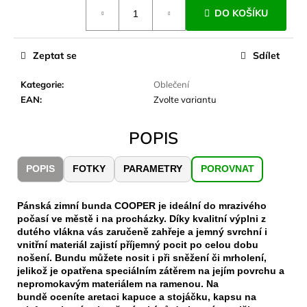
č
Měrná
DO KOŠÍKU
cena:
u
j
e
Zeptat se
Sdílet
m
e
Kategorie
:
Oblečení
EAN
:
Zvolte variantu
LAKEN
LÁHEV
POPIS
HLINÍK
FUTURA
1500
POPIS
FOTKY
PARAMETRY
POROVNAT
ML
MODRÁ
379
Pánská zimní bunda COOPER je ideální do mrazivého
Kč
počasí ve městě i na procházky. Díky kvalitní výplni z
dutého vlákna vás zaručeně zahřeje a jemný svrchní i
vnitřní materiál zajistí příjemný pocit po celou dobu
nošení. Bundu můžete nosit i při sněžení či mrholení,
jelikož je opatřena speciálním zátěrem na jejím povrchu a
nepromokavým materiálem na ramenou. Na
bundě oceníte aretaci kapuce a stojáčku, kapsu na