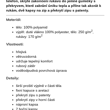
telefon, skryté zakončení rukávů do jemné gumičky s
překryvem, které zabrání úniku tepla a přilne tak akorát k
rukám, dvě kapsy na zip a překrytí zipu s patenty.
Materiál:
tělo: 100% polyamid
2
výplň: duté vlákno 100% polyester, tělo: 250 g/m
,
2
rukávy: 170 g/m
Vlastnosti:
hřejivá
větruvzdorná
udržuje tepelný komfort
rubový zátěr
voděodpudivá povrchová úprava
Detaily:
širší prošití výplně v části těla
fixní kapuce s aretací
překrytí zipu s patenty
překrytí zipy v horní části
náprsní kapsa
2 boční kapsy