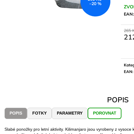
–20 %
ZVO
EAN
265 
21
Měrn
cena:
Kateg
EAN
:
POPIS
POPIS
FOTKY
PARAMETRY
POROVNAT
Slabé ponožky pro letní aktivity. Kilimanjaro jsou vyrobeny z vysoce 