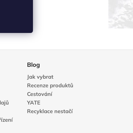
RMACE
pain
Blog
Jak vybrat
Recenze produktů
Cestování
dajů
YATE
Recyklace nestačí
ízení