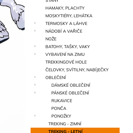
STANY
a
HAMAKY, PLACHTY
n
MOSKYTIÉRY, LEHÁTKA
e
TERMOSKY A LÁHVE
l
NÁDOBÍ A VAŘIČE
NOŽE
BATOHY, TAŠKY, VAKY
VYBAVENÍ NA ZIMU
TREKKINGOVÉ HOLE
ČELOVKY, SVÍTILNY, NABÍJEČKY
OBLEČENÍ
DÁMSKÉ OBLEČENÍ
PÁNSKÉ OBLEČENÍ
RUKAVICE
PONČA
PONOŽKY
TREKING - ZIMNÍ
TREKING - LETNÍ