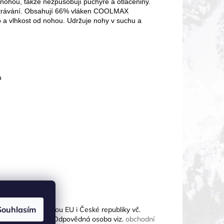
nohou, takže nezpůsobují puchýře a otlačeniny.
dvětrávání. Obsahují 66% vláken COOLMAX
lo a vlhkost od nohou. Udržuje nohy v suchu a
n
Souhlasím
ky dané legislativou EU i České republiky vč.
ulation - GPSR). Odpovědná osoba viz.
obchodní