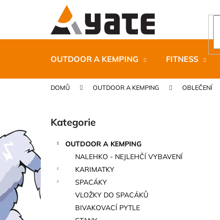
K
Přejít
na
o
obsah
Zpět
Zpět
š
do
do
í
k
obchodu
obchodu
OUTDOOR A KEMPING
FITNESS
DOMŮ
OUTDOOR A KEMPING
OBLEČENÍ
P
o
Kategorie
Přeskočit
s
kategorie
t
OUTDOOR A KEMPING
r
CARNOSPORT GEL 100 ML
NALEHKO - NEJLEHČÍ VYBAVENÍ
a
899 Kč
KARIMATKY
n
SPACÁKY
n
VLOŽKY DO SPACÁKŮ
í
BIVAKOVACÍ PYTLE
p