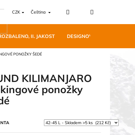
Přihlášení
Nákupní
CZK
Čeština
košík
ROZBALENO, II. JAKOST
DESIGNOVÝ NÁBYTEK
INGOVÉ PONOŽKY ŠEDÉ
ND KILIMANJARO
ekingové ponožky
5 BĚŽECKÉ TRAILOVÉ
dé
BLUE
 Kč
ANTA