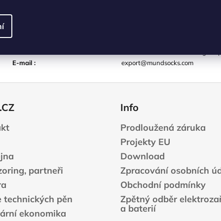
podmínky
.
OSTATNÍ INFO
í
Výrobní společnost
:
MUNDOIMPORT S.L.
Adresa
:
Condado de Trevino 13 Burgos S
E-mail
:
export@mundsocks.com
.CZ
Info
kt
Prodloužená záruka
Projekty EU
jna
Download
oring, partneři
Zpracování osobních ú
ra
Obchodní podmínky
e technických pěn
Zpětný odběr elektrozař
a baterií
lární ekonomika