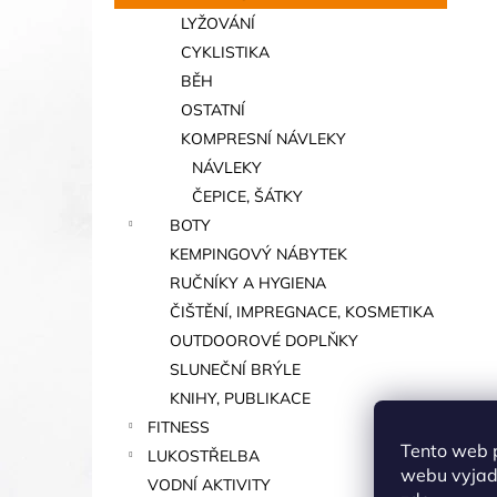
LYŽOVÁNÍ
CYKLISTIKA
BĚH
OSTATNÍ
KOMPRESNÍ NÁVLEKY
NÁVLEKY
ČEPICE, ŠÁTKY
BOTY
KEMPINGOVÝ NÁBYTEK
RUČNÍKY A HYGIENA
ČIŠTĚNÍ, IMPREGNACE, KOSMETIKA
OUTDOOROVÉ DOPLŇKY
SLUNEČNÍ BRÝLE
KNIHY, PUBLIKACE
FITNESS
Tento web 
LUKOSTŘELBA
webu vyjadř
VODNÍ AKTIVITY