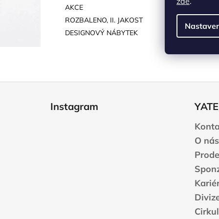
zde
.
AKCE
ROZBALENO, II. JAKOST
Nastaven
DESIGNOVÝ NÁBYTEK
Z
á
Instagram
YATE
p
a
Konta
t
O nás
í
Prode
Sponz
Karié
Diviz
Cirku