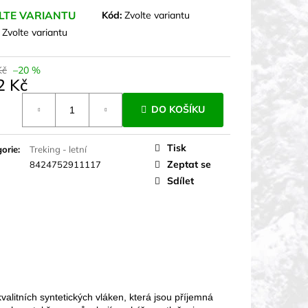
LTE VARIANTU
Kód:
Zvolte variantu
:
Zvolte variantu
Kč
–20 %
2 Kč
á
DO KOŠÍKU
Tisk
orie
:
Treking - letní
Zeptat se
8424752911117
Sdílet
kvalitních syntetických vláken, která jsou příjemná