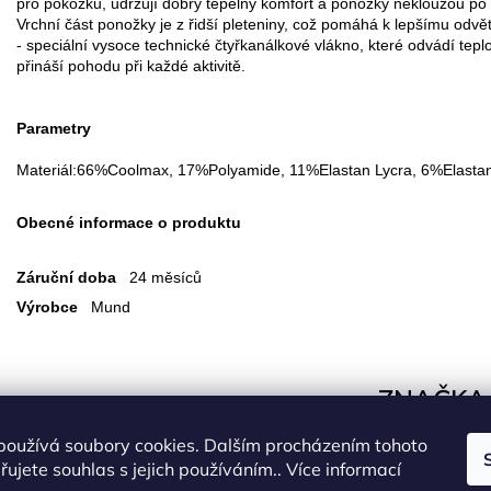
pro pokožku, udržují dobrý tepelný komfort a ponožky nekloužou po 
Vrchní část ponožky je z řidší pleteniny, což pomáhá k lepšímu o
- speciální vysoce technické čtyřkanálkové vlákno, které odvádí tep
přináší pohodu při každé aktivitě.
Parametry
Materiál:
66%Coolmax, 17%Polyamide, 11%Elastan Lycra, 6%Elasta
Obecné informace o produktu
Záruční doba
24 měsíců
Výrobce
Mund
ZNAČKA
Bezpečnost produktů
používá soubory cookies. Dalším procházením tohoto
Všechny produkty nabízené na e-shopu
www.yate.cz
splňují podmín
ujete souhlas s jejich používáním.. Více informací
Zákona o obecné bezpečnosti výrobků (General Product Safety Reg