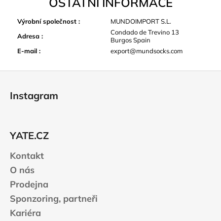
OSTATNÍ INFORMACE
Výrobní společnost
:
MUNDOIMPORT S.L.
Condado de Trevino 13
Adresa
:
Burgos Spain
E-mail
:
export@mundsocks.com
Z
á
Instagram
p
a
t
YATE.CZ
í
Kontakt
O nás
Prodejna
Sponzoring, partneři
Kariéra