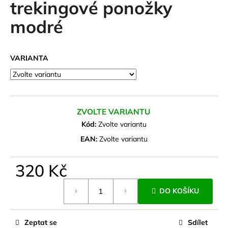
trekingové ponožky
a
modré
j
í
t
VARIANTA
?
ZVOLTE VARIANTU
HLEDAT
Kód:
Zvolte variantu
EAN:
Zvolte variantu
D
320 Kč
o
Měrná
p
DO KOŠÍKU
cena:
o
r
u
Zeptat se
Sdílet