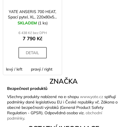
YATE ANSERIS 700 HEAT,
Spací pytel, XL, 220x80x50,
vak
SKLADEM
(1 ks)
6 438 Kč bez DPH
7 790 Kč
DETAIL
levý / left
pravý / right
ZNAČKA
Bezpečnost produktů
Všechny produkty nabízené na e-shopu
www.yate.cz
splňují
podmínky dané legislativou EU i České republiky vč. Zákona o
obecné bezpečnosti výrobků (General Product Safety
Regulation - GPSR). Odpovědná osoba viz.
obchodní
podmínky
.