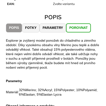
č
EAN
:
Zvolte variantu
u
j
POPIS
e
m
e
POPIS
FOTKY
PARAMETRY
POROVNAT
LAKEN
Explorer je zvýšený model ponožek do chladného a zimního
LÁHEV
období. Díky vysokému obsahu vlny Merino jsou teplé a dobře
HLINÍK
odvádějí vlhkost. Také obsahují 15% polyesterového vlákna,
FUTURA
které nejen velmi dobře odvádí vlhkost, ale také udržuje nohy
1500
v suchu a vytváří příjemné prostředí v botách. Ponožky jsou
ML
během výroby zjemněné, tkaže budete mít hned od prvního
MODRÁ
nošení velmi příjemný pocit.
379
Kč
Parametry
32%Merino; 32%Acryl; 15%Polyester; 10%Polyamid;
Materiál:
6%Elastan; 5%Elastan Lycra
Obecné informace o produktu