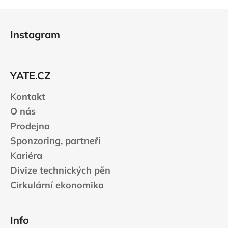
Z
á
Instagram
p
a
t
YATE.CZ
í
Kontakt
O nás
Prodejna
Sponzoring, partneři
Kariéra
Divize technických pěn
Cirkulární ekonomika
Info