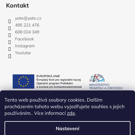
Kontakt
yate
@
yate.cz
495 221 476
608 024 349
Facebook
Instagram
Youtube
Tento web používá soubory cookies. Dalším
procházením tohoto webu vyjadřujete souhlas s jejich
používáním.. Více informací
zde
.
Nastavení
Vytvořil Shoptet