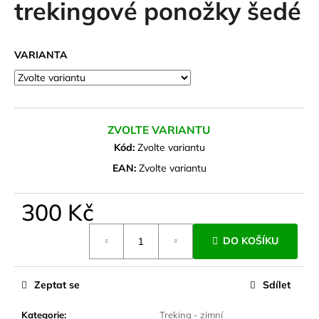
trekingové ponožky šedé
a
j
í
VARIANTA
t
?
ZVOLTE VARIANTU
Kód:
Zvolte variantu
HLEDAT
EAN:
Zvolte variantu
300 Kč
D
Měrná
DO KOŠÍKU
o
cena:
p
o
Zeptat se
Sdílet
r
u
Kategorie
:
Treking - zimní