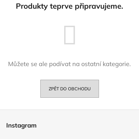
Produkty teprve připravujeme.
a
j
í
t
?
Můžete se ale podívat na ostatní kategorie.
HLEDAT
ZPĚT DO OBCHODU
D
o
Z
p
o
á
Instagram
r
p
u
a