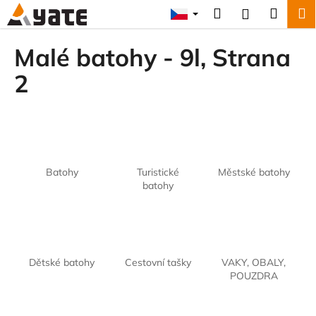
K
Přejít
Hledat
Náku
M
Přihlášení
na
o
obsah
Zpět
Zpět
košík
š
Malé batohy - 9l
, Strana
í
C
2
k
o
p
o
t
ř
Batohy
Turistické
Městské batohy
e
batohy
b
u
j
e
Dětské batohy
Cestovní tašky
VAKY, OBALY,
t
POUZDRA
e
n