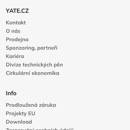
č
t
u
YATE.CZ
í
j
e
Kontakt
m
O nás
e
Prodejna
Sponzoring, partneři
CARNOSPORT
GEL
Kariéra
100
Divize technických pěn
ML
Cirkulární ekonomika
899
Kč
Info
Prodloužená záruka
Projekty EU
Download