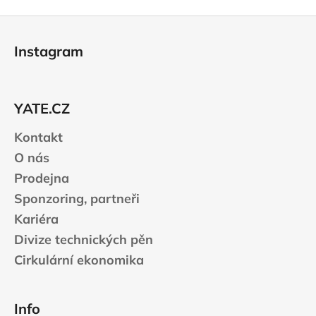
Z
á
Instagram
p
a
t
YATE.CZ
í
Kontakt
O nás
Prodejna
Sponzoring, partneři
Kariéra
Divize technických pěn
Cirkulární ekonomika
Info