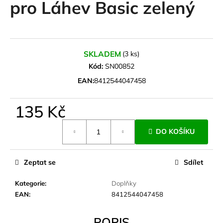
pro Láhev Basic zelený
a
j
í
t
SKLADEM
(3 ks)
?
Kód:
SN00852
EAN:
8412544047458
135 Kč
HLEDAT
Měrná
DO KOŠÍKU
cena:
D
Zeptat se
Sdílet
o
p
Kategorie
:
Doplňky
o
EAN
:
8412544047458
r
u
POPIS