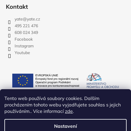
Kontakt
yate
@
yate.cz
495 221 476
608 024 349
Facebook
Instagram
Youtube
Tento web používá soubory cookies. Dalším
procházením tohoto webu vyjadřujete souhlas s jejich
používáním.. Více informací
zde
.
Nastavení
Vytvořil Shoptet