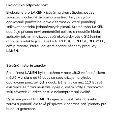
Ekologická odpovědnost
Ekologie je pro
LAKEN
klíčovým prvkem.
Společnost se
zavázala k ochraně životního prostředí tím, že vyrábí
opakovaně použitelné lahve a termosky, které pomáhají
snižovat spotřebu jednorázových plastů.
Kromě toho
LAKEN
dodržuje přísnou environmentální politiku a neustále hledá
způsoby, jak minimalizovat svůj ekologický otisk.
​Stěžejními
atributy produktů jsou 3 velká R.
REDUCE, REUSE, RECYCLE
,
což je mantra, kterou do které spadají všechny produkty
LAKEN
.
Stručná historie značky
Společnost
LAKEN
byla založena v roce
1912
ve španělském
městě
Murcia
a od té doby se specializuje na výrobu
opakovaně použitelných nádob.
Během více než 110 let své
existence se firma neustále vyvíjela, avšak vždy si zachovala
svůj závazek k udržitelnosti a nekompromisní kvalitě.
​
Výběrem produktů
LAKEN
nejenže investujete do svého
zdraví a pohodlí, ale také přispíváte k ochraně naší planety pro
budoucí generace.