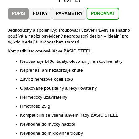
č
u
POPIS
FOTKY
PARAMETRY
POROVNAT
j
e
m
Jednoduchý a spolehlivý: šroubovací uzávěr PLAIN se snadno
e
používá a nabízí osvědčený nepropustný design – ideální pro
ty, kdo hledají funkčnost bez starostí.
Kompatibilita: ocelové láhve BASIC STEEL.
CARNOSPORT
GEL
Neobsahuje BPA, ftaláty, olovo ani jiné škodlivé látky
100
ML
Nepřenáší ani nezadržuje chutě
899
Závit z nerezové oceli 18/8
Kč
Opakovaně použitelný a recyklovatelný
Hermeticky uzavíratelný
Hmotnost: 25 g
Kompatibilní se všemi láhvemi řady BASIC STEEL
Nevhodné do myčky nádobí
Nevhodné do mikrovlnné trouby