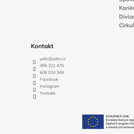
Karié
Diviz
Cirku
Kontakt
yate
@
yate.cz
495 221 476
608 024 349
Facebook
Instagram
Youtube