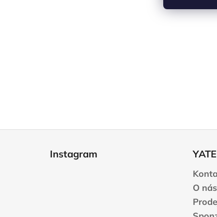
Z
á
Instagram
YATE
p
a
Konta
t
O nás
í
Prode
Sponz