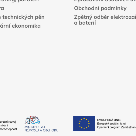
ra
Obchodní podmínky
e technických pěn
Zpětný odběr elektrozař
a baterií
lární ekonomika