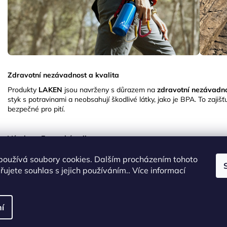
Zdravotní nezávadnost a kvalita
Produkty
LAKEN
jsou navrženy s důrazem na
zdravotní nezávadn
styk s potravinami a neobsahují škodlivé látky, jako je BPA.
To zajiš
bezpečné pro pití.
Výroba v Evropské unii
LAKEN
je hrdý na to, že drtivou většinu svých produktů vyrábí v Ev
používá soubory cookies. Dalším procházením tohoto
že všechny výrobní procesy podléhají přísným
evropským normám 
ujete souhlas s jejich používáním.. Více informací
bezpečnost každého produktu.
Ekologická odpovědnost
í
Ekologie je pro
LAKEN
klíčovým prvkem.
Společnost se zavázala k oc
opakovaně použitelné lahve a termosky, které pomáhají snižovat sp