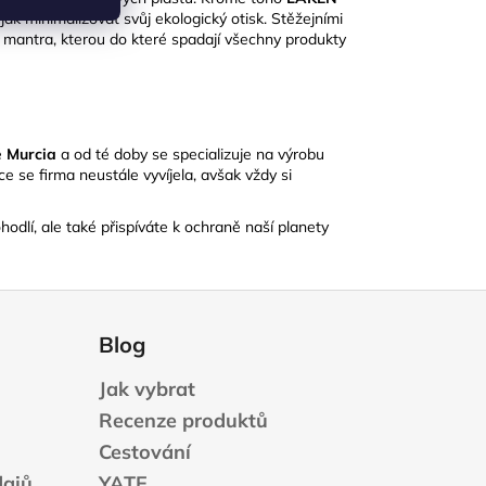
jak minimalizovat svůj ekologický otisk.
​Stěžejními
e mantra, kterou do které spadají všechny produkty
ě
Murcia
a od té doby se specializuje na výrobu
e se firma neustále vyvíjela, avšak vždy si
odlí, ale také přispíváte k ochraně naší planety
Blog
Jak vybrat
Recenze produktů
Cestování
dajů
YATE