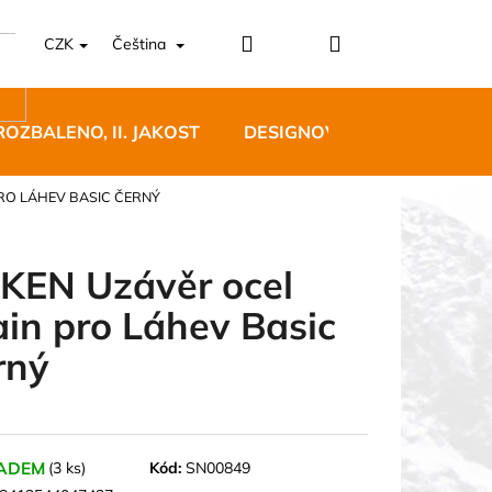
Přihlášení
Nákupní
CZK
Čeština
košík
ROZBALENO, II. JAKOST
DESIGNOVÝ NÁBYTEK
RO LÁHEV BASIC ČERNÝ
KEN Uzávěr ocel
ain pro Láhev Basic
5 BĚŽECKÉ TRAILOVÉ
rný
BLUE
 Kč
ADEM
(3 ks)
Kód:
SN00849