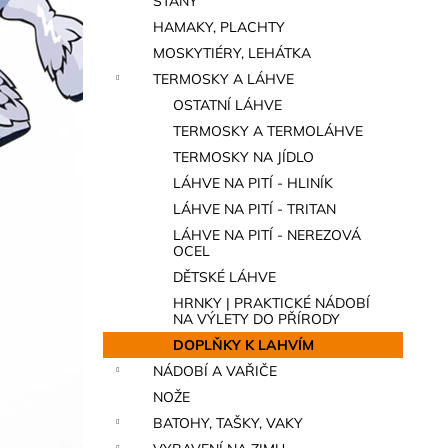
STANY
a
HAMAKY, PLACHTY
n
MOSKYTIÉRY, LEHÁTKA
e
TERMOSKY A LÁHVE
l
OSTATNÍ LÁHVE
TERMOSKY A TERMOLÁHVE
TERMOSKY NA JÍDLO
LÁHVE NA PITÍ - HLINÍK
LÁHVE NA PITÍ - TRITAN
LÁHVE NA PITÍ - NEREZOVÁ
OCEL
DĚTSKÉ LÁHVE
HRNKY | PRAKTICKÉ NÁDOBÍ
NA VÝLETY DO PŘÍRODY
DOPLŇKY K LAHVÍM
NÁDOBÍ A VAŘIČE
NOŽE
BATOHY, TAŠKY, VAKY