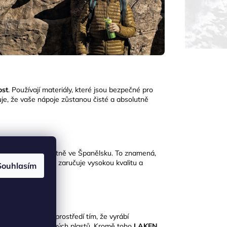
ost
.
Používají materiály, které jsou bezpečné pro
ťuje, že vaše nápoje zůstanou čisté a absolutně
ropské unii, konkrétně ve Španělsku.
To znamená,
a regulacím
, což zaručuje vysokou kvalitu a
Souhlasím
hraně životního prostředí tím, že vyrábí
otřebu jednorázových plastů.
Kromě toho
LAKEN