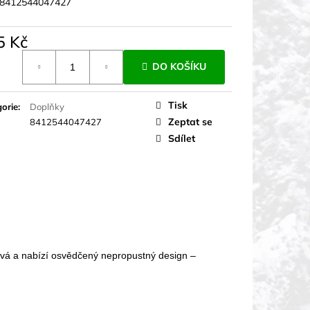
8412544047427
5 Kč
á
DO KOŠÍKU
Tisk
orie
:
Doplňky
Zeptat se
8412544047427
Sdílet
vá a nabízí osvědčený nepropustný design –