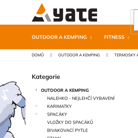
K
Přejít
na
o
obsah
Zpět
Zpět
š
do
do
í
k
obchodu
obchodu
OUTDOOR A KEMPING
FITNESS
DOMŮ
OUTDOOR A KEMPING
TERMOSKY 
P
o
Kategorie
Přeskočit
s
kategorie
t
OUTDOOR A KEMPING
r
CARNOSPORT GEL 100 ML
NALEHKO - NEJLEHČÍ VYBAVENÍ
a
899 Kč
KARIMATKY
n
SPACÁKY
n
VLOŽKY DO SPACÁKŮ
í
BIVAKOVACÍ PYTLE
p