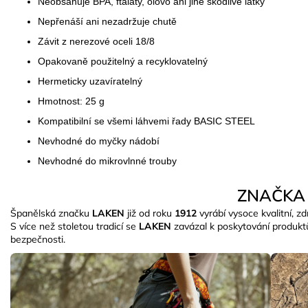
Neobsahuje BPA, ftaláty, olovo ani jiné škodlivé látky
Nepřenáší ani nezadržuje chutě
Závit z nerezové oceli 18/8
Opakovaně použitelný a recyklovatelný
Hermeticky uzavíratelný
Hmotnost: 25 g
Kompatibilní se všemi láhvemi řady BASIC STEEL
Nevhodné do myčky nádobí
Nevhodné do mikrovlnné trouby
ZNAČKA
Španělská značku
LAKEN
již od roku
1912
vyrábí vysoce kvalitní, 
S více než stoletou tradicí se
LAKEN
zavázal k poskytování produktů,
bezpečnosti.