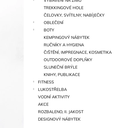
VYBAVENÍ NA ZIMU
TREKKINGOVÉ HOLE
ČELOVKY, SVÍTILNY, NABÍJEČKY
OBLEČENÍ
BOTY
KEMPINGOVÝ NÁBYTEK
RUČNÍKY A HYGIENA
ČIŠTĚNÍ, IMPREGNACE, KOSMETIKA
OUTDOOROVÉ DOPLŇKY
SLUNEČNÍ BRÝLE
KNIHY, PUBLIKACE
FITNESS
LUKOSTŘELBA
VODNÍ AKTIVITY
AKCE
ROZBALENO, II. JAKOST
DESIGNOVÝ NÁBYTEK