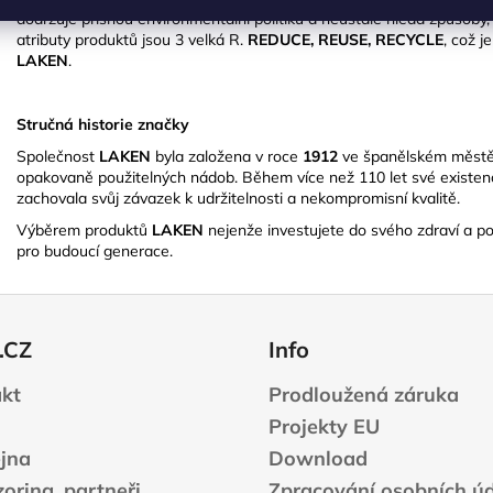
dodržuje přísnou environmentální politiku a neustále hledá způsoby, 
atributy produktů jsou 3 velká R.
REDUCE, REUSE, RECYCLE
, což j
LAKEN
.
Stručná historie značky
Společnost
LAKEN
byla založena v roce
1912
ve španělském měst
opakovaně použitelných nádob.
Během více než 110 let své existenc
zachovala svůj závazek k udržitelnosti a nekompromisní kvalitě.
​
Výběrem produktů
LAKEN
nejenže investujete do svého zdraví a poh
pro budoucí generace.
.CZ
Info
kt
Prodloužená záruka
Projekty EU
jna
Download
oring, partneři
Zpracování osobních ú