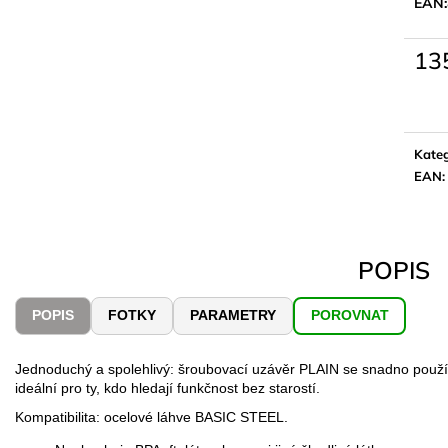
EAN:
13
Měrn
cena:
Kateg
EAN
:
POPIS
POPIS
FOTKY
PARAMETRY
POROVNAT
Jednoduchý a spolehlivý: šroubovací uzávěr PLAIN se snadno použí
ideální pro ty, kdo hledají funkčnost bez starostí.
Kompatibilita: ocelové láhve BASIC STEEL.