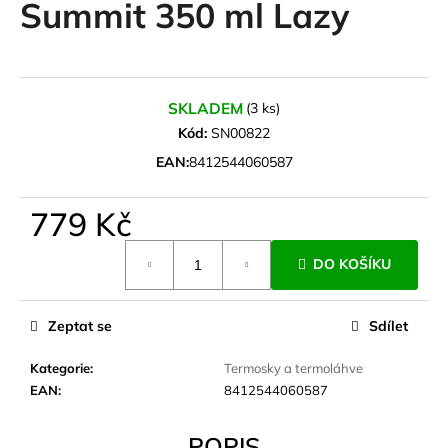
Summit 350 ml Lazy
a
j
í
t
SKLADEM
(3 ks)
?
Kód:
SN00822
EAN:
8412544060587
779 Kč
HLEDAT
Měrná
DO KOŠÍKU
cena:
D
Zeptat se
Sdílet
o
p
Kategorie
:
Termosky a termoláhve
o
EAN
:
8412544060587
r
u
POPIS