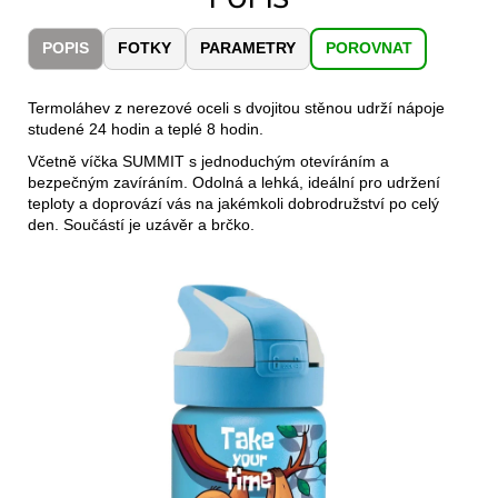
č
u
POPIS
FOTKY
PARAMETRY
POROVNAT
j
e
m
Termoláhev z nerezové oceli s dvojitou stěnou udrží nápoje
e
studené 24 hodin a teplé 8 hodin.
Včetně víčka SUMMIT s jednoduchým otevíráním a
bezpečným zavíráním. Odolná a lehká, ideální pro udržení
CARNOSPORT
teploty a doprovází vás na jakémkoli dobrodružství po celý
GEL
den. Součástí je uzávěr a brčko.
100
ML
899
Kč