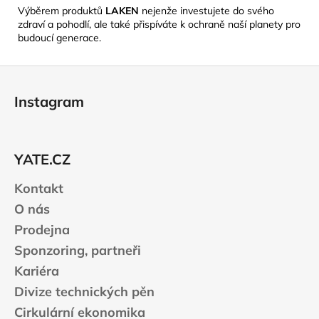
Výběrem produktů
LAKEN
nejenže investujete do svého
zdraví a pohodlí, ale také přispíváte k ochraně naší planety pro
budoucí generace.
Z
á
Instagram
p
a
t
YATE.CZ
í
Kontakt
O nás
Prodejna
Sponzoring, partneři
Kariéra
Divize technických pěn
Cirkulární ekonomika