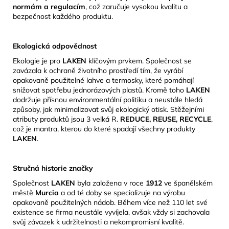
normám a regulacím
, což zaručuje vysokou kvalitu a
bezpečnost každého produktu.
Ekologická odpovědnost
Ekologie je pro
LAKEN
klíčovým prvkem.
Společnost se
zavázala k ochraně životního prostředí tím, že vyrábí
opakovaně použitelné lahve a termosky, které pomáhají
snižovat spotřebu jednorázových plastů.
Kromě toho
LAKEN
dodržuje přísnou environmentální politiku a neustále hledá
způsoby, jak minimalizovat svůj ekologický otisk.
​Stěžejními
atributy produktů jsou 3 velká R.
REDUCE, REUSE, RECYCLE
,
což je mantra, kterou do které spadají všechny produkty
LAKEN
.
Stručná historie značky
Společnost
LAKEN
byla založena v roce
1912
ve španělském
městě
Murcia
a od té doby se specializuje na výrobu
opakovaně použitelných nádob.
Během více než 110 let své
existence se firma neustále vyvíjela, avšak vždy si zachovala
svůj závazek k udržitelnosti a nekompromisní kvalitě.
​