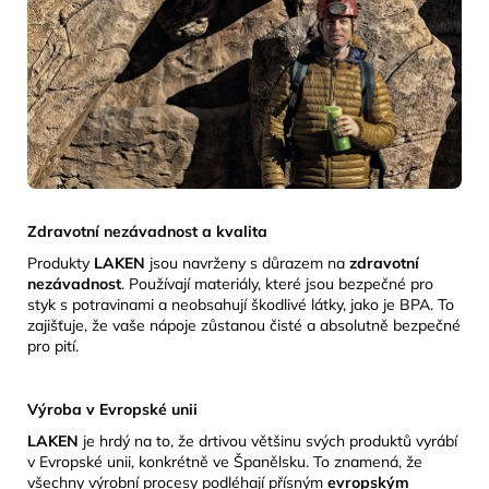
Zdravotní nezávadnost a kvalita
Produkty
LAKEN
jsou navrženy s důrazem na
zdravotní
nezávadnost
.
Používají materiály, které jsou bezpečné pro
styk s potravinami a neobsahují škodlivé látky, jako je BPA.
To
zajišťuje, že vaše nápoje zůstanou čisté a absolutně bezpečné
pro pití.
Výroba v Evropské unii
LAKEN
je hrdý na to, že drtivou většinu svých produktů vyrábí
v Evropské unii, konkrétně ve Španělsku.
To znamená, že
všechny výrobní procesy podléhají přísným
evropským