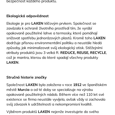
bezpečnost každého produktu.
Ekologická odpovědnost
Ekologie je pro
LAKEN
klíčovým prvkem.
Společnost se
zavázala k ochraně životního prostředí tím, že vyrábí
opakovaně použitelné lahve a termosky, které pomáhají
snižovat spotřebu jednorázových plastů.
Kromě toho
LAKEN
dodržuje přísnou environmentální politiku a neustále hledá
způsoby, jak minimalizovat svůj ekologický otisk.
​Stěžejními
atributy produktů jsou 3 velká R.
REDUCE, REUSE, RECYCLE
,
což je mantra, kterou do které spadají všechny produkty
LAKEN
.
Stručná historie značky
Společnost
LAKEN
byla založena v roce
1912
ve španělském
městě
Murcia
a od té doby se specializuje na výrobu
opakovaně použitelných nádob.
Během více než 110 let své
existence se firma neustále vyvíjela, avšak vždy si zachovala
svůj závazek k udržitelnosti a nekompromisní kvalitě.
​
Výběrem produktů
LAKEN
nejenže investujete do svého