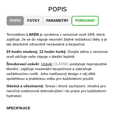
č
u
POPIS
j
e
POPIS
FOTKY
PARAMETRY
POROVNAT
m
e
Termoláhev
LAKEN
je vyrobena z nerezové oceli 18/8, která
zajišťuje, že se do nápoje neuvolní žádné nežádoucí látky a je
CARNOSPORT
tak absolutně zdravotně nezávadná a bezpečná.
GEL
24 hodin studený, 12 hodin horký
: Dvojitá stěna z nerezové
100
oceli udržuje vaše nápoje v ideální teplotě.
ML
899
Šroubovací uzávěr
:
Uzávěr
CLASSIC
poskytuje nepropustné
Kč
těsnění, zajišťuje maximální bezpečnost a zabraňuje
nežádoucímu rozlití. Jeho nadčasový design z něj dělá
spolehlivou a praktickou volbu pro každodenní použití.
Odolná a všestranná:
Snese i drsné zacházení, vhodná pro
náročná outdoorová dobrodružství i do práce pro každodenní
hydrataci.
SPECIFIKACE