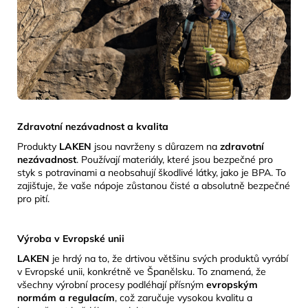
Zdravotní nezávadnost a kvalita
Produkty
LAKEN
jsou navrženy s důrazem na
zdravotní
nezávadnost
.
Používají materiály, které jsou bezpečné pro
styk s potravinami a neobsahují škodlivé látky, jako je BPA.
To
zajišťuje, že vaše nápoje zůstanou čisté a absolutně bezpečné
pro pití.
Výroba v Evropské unii
LAKEN
je hrdý na to, že drtivou většinu svých produktů vyrábí
v Evropské unii, konkrétně ve Španělsku.
To znamená, že
všechny výrobní procesy podléhají přísným
evropským
normám a regulacím
, což zaručuje vysokou kvalitu a