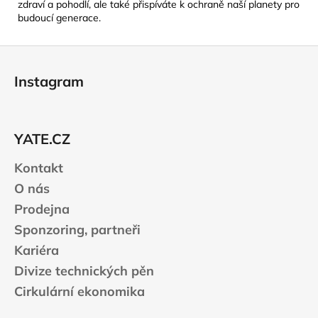
zdraví a pohodlí, ale také přispíváte k ochraně naší planety pro
budoucí generace.
Z
á
Instagram
p
a
t
YATE.CZ
í
Kontakt
O nás
Prodejna
Sponzoring, partneři
Kariéra
Divize technických pěn
Cirkulární ekonomika