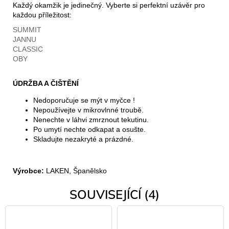
Každý okamžik je jedinečný. Vyberte si perfektní uzávěr pro
každou příležitost:
SUMMIT
JANNU
CLASSIC
OBY
ÚDRŽBA A ČIŠTĚNÍ
Nedoporučuje se mýt v myčce !
Nepoužívejte v mikrovlnné troubě.
Nenechte v láhvi zmrznout tekutinu.
Po umytí nechte odkapat a osušte.
Skladujte nezakryté a prázdné.
Výrobce:
LAKEN, Španělsko
SOUVISEJÍCÍ (4)