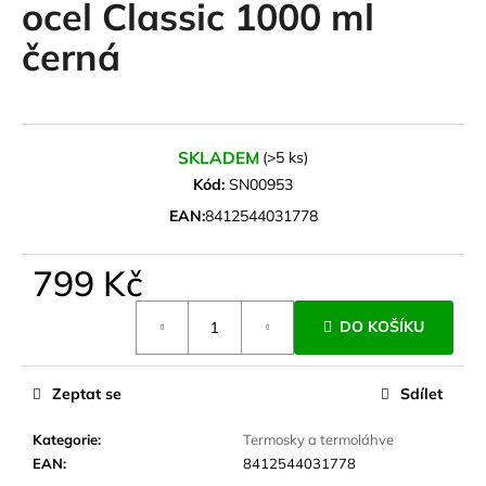
ocel Classic 1000 ml
a
černá
j
í
t
?
SKLADEM
(>5 ks)
Kód:
SN00953
EAN:
8412544031778
HLEDAT
799 Kč
Měrná
DO KOŠÍKU
cena:
D
o
p
Zeptat se
Sdílet
o
r
Kategorie
:
Termosky a termoláhve
u
EAN
:
8412544031778