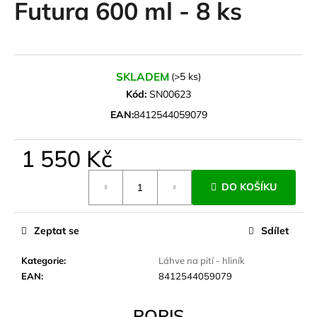
Futura 600 ml - 8 ks
a
j
í
t
SKLADEM
(>5 ks)
?
Kód:
SN00623
EAN:
8412544059079
1 550 Kč
HLEDAT
Měrná
DO KOŠÍKU
cena:
D
Zeptat se
Sdílet
o
p
Kategorie
:
Láhve na pití - hliník
o
EAN
:
8412544059079
r
u
POPIS