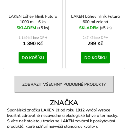
LAKEN Láhev hliník Futura
LAKEN Láhev hliník Futura
1000 ml - 6 ks
600 ml zelená
SKLADEM
(>5 ks)
SKLADEM
(>5 ks)
1 149 Kč bez DPH
247 Kč bez DPH
1 390 Kč
299 Kč
DO KOŠÍKU
DO KOŠÍKU
ZOBRAZIT VŠECHNY PODOBNÉ PRODUKTY
ZNAČKA
Španělská značku
LAKEN
již od roku
1912
vyrábí vysoce
kvalitní, zdravotně nezávadné a ekologické lahve a termosky.
S více než stoletou tradicí se
LAKEN
zavázal k poskytování
produktů, které splňují nejvyšší standardy kvality a