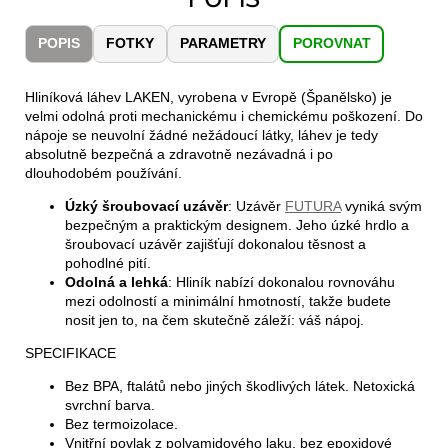
č
u
POPIS
FOTKY
PARAMETRY
POROVNAT
j
e
m
Hliníková láhev LAKEN, vyrobena v Evropě (Španělsko) je
e
velmi odolná proti mechanickému i chemickému poškození. Do
nápoje se neuvolní žádné nežádoucí látky, láhev je tedy
absolutně bezpečná a zdravotně nezávadná i po
JOMA
dlouhodobém používání.
SIERRA
25
Úzký šroubovací uzávěr
: Uzávěr
FUTURA
vyniká svým
BĚŽECKÉ
bezpečným a praktickým designem. Jeho úzké hrdlo a
TRAILOVÉ
šroubovací uzávěr zajišťují dokonalou těsnost a
BOTY
pohodlné pití.
PÁNSKÉ
Odolná a lehká
: Hliník nabízí dokonalou rovnováhu
BLUE
mezi odolností a minimální hmotností, takže budete
1
nosit jen to, na čem skutečně záleží: váš nápoj.
603
Kč
SPECIFIKACE
Původně:
2
Bez BPA, ftalátů nebo jiných škodlivých látek. Netoxická
290
svrchní barva.
Kč
Bez termoizolace.
Vnitřní povlak z polyamidového laku, bez epoxidové