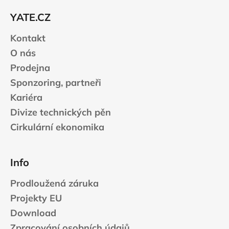
t
YATE.CZ
í
Kontakt
O nás
Prodejna
Sponzoring, partneři
Kariéra
Divize technických pěn
Cirkulární ekonomika
Info
Prodloužená záruka
Projekty EU
Download
Zpracování osobních údajů