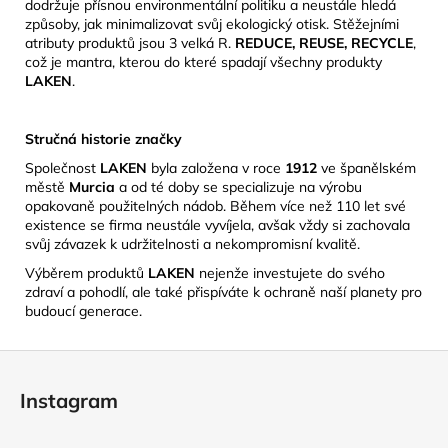
dodržuje přísnou environmentální politiku a neustále hledá
způsoby, jak minimalizovat svůj ekologický otisk.
​Stěžejními
atributy produktů jsou 3 velká R.
REDUCE, REUSE, RECYCLE
,
což je mantra, kterou do které spadají všechny produkty
LAKEN
.
Stručná historie značky
Společnost
LAKEN
byla založena v roce
1912
ve španělském
městě
Murcia
a od té doby se specializuje na výrobu
opakovaně použitelných nádob.
Během více než 110 let své
existence se firma neustále vyvíjela, avšak vždy si zachovala
svůj závazek k udržitelnosti a nekompromisní kvalitě.
​
Výběrem produktů
LAKEN
nejenže investujete do svého
zdraví a pohodlí, ale také přispíváte k ochraně naší planety pro
budoucí generace.
Z
á
Instagram
p
a