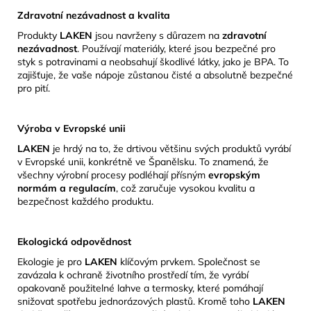
Zdravotní nezávadnost a kvalita
Produkty
LAKEN
jsou navrženy s důrazem na
zdravotní
nezávadnost
.
Používají materiály, které jsou bezpečné pro
styk s potravinami a neobsahují škodlivé látky, jako je BPA.
To
zajišťuje, že vaše nápoje zůstanou čisté a absolutně bezpečné
pro pití.
Výroba v Evropské unii
LAKEN
je hrdý na to, že drtivou většinu svých produktů vyrábí
v Evropské unii, konkrétně ve Španělsku.
To znamená, že
všechny výrobní procesy podléhají přísným
evropským
normám a regulacím
, což zaručuje vysokou kvalitu a
bezpečnost každého produktu.
Ekologická odpovědnost
Ekologie je pro
LAKEN
klíčovým prvkem.
Společnost se
zavázala k ochraně životního prostředí tím, že vyrábí
opakovaně použitelné lahve a termosky, které pomáhají
snižovat spotřebu jednorázových plastů.
Kromě toho
LAKEN