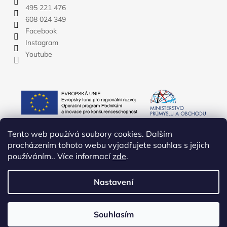
495 221 476
608 024 349
Facebook
Instagram
Youtube
Tento web používá soubory cookies. Dalším
procházením tohoto webu vyjadřujete souhlas s jejich
používáním.. Více informací
zde
.
Nastavení
Vytvořil Shoptet
Copyright 2026
YATE.CZ
. Všechna práva vyhrazena.
Upravit
Souhlasím
nastavení cookies