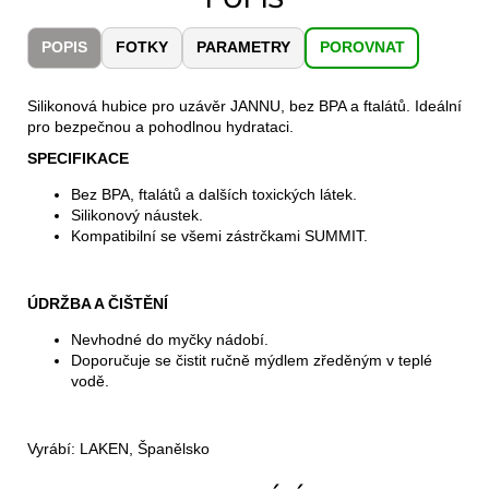
č
u
POPIS
FOTKY
PARAMETRY
POROVNAT
j
e
m
Silikonová hubice pro uzávěr JANNU, bez BPA a ftalátů. Ideální
e
pro bezpečnou a pohodlnou hydrataci.
SPECIFIKACE
JOMA
Bez BPA, ftalátů a dalších toxických látek.
SIERRA
Silikonový náustek.
25
Kompatibilní se všemi zástrčkami SUMMIT.
BĚŽECKÉ
TRAILOVÉ
BOTY
PÁNSKÉ
ÚDRŽBA A ČIŠTĚNÍ
BLUE
Nevhodné do myčky nádobí.
1
Doporučuje se čistit ručně mýdlem zředěným v teplé
603
vodě.
Kč
Původně:
2
290
Vyrábí: LAKEN, Španělsko
Kč