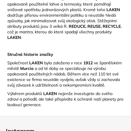
opakovaně použitelné lahve a termosky, které pomáhají
snižovat spotřebu jednorázových plastů.
Kromě toho
LAKEN
dodržuje přísnou environmentální politiku a neustále hledá
způsoby, jak minimalizovat svůj ekologický otisk.
​Stěžejními
atributy produktů jsou 3 velká R.
REDUCE, REUSE, RECYCLE
,
což je mantra, kterou do které spadají všechny produkty
LAKEN
.
Stručná historie značky
Společnost
LAKEN
byla založena v roce
1912
ve španělském
městě
Murcia
a od té doby se specializuje na výrobu
opakovaně použitelných nádob.
Během více než 110 let své
existence se firma neustále vyvíjela, avšak vždy si zachovala
svůj závazek k udržitelnosti a nekompromisní kvalitě.
​
Výběrem produktů
LAKEN
nejenže investujete do svého
zdraví a pohodlí, ale také přispíváte k ochraně naší planety pro
budoucí generace.
Z
á
Instagram