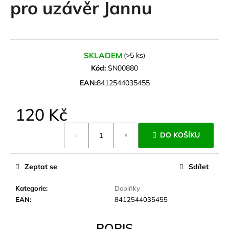
pro uzávěr Jannu
a
j
í
t
SKLADEM
(>5 ks)
?
Kód:
SN00880
EAN:
8412544035455
120 Kč
HLEDAT
Měrná
DO KOŠÍKU
cena:
D
Zeptat se
Sdílet
o
p
Kategorie
:
Doplňky
o
EAN
:
8412544035455
r
u
POPIS