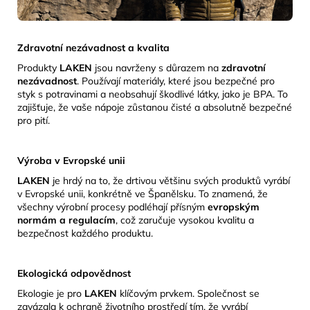
Zdravotní nezávadnost a kvalita
Produkty
LAKEN
jsou navrženy s důrazem na
zdravotní
nezávadnost
.
Používají materiály, které jsou bezpečné pro
styk s potravinami a neobsahují škodlivé látky, jako je BPA.
To
zajišťuje, že vaše nápoje zůstanou čisté a absolutně bezpečné
pro pití.
Výroba v Evropské unii
LAKEN
je hrdý na to, že drtivou většinu svých produktů vyrábí
v Evropské unii, konkrétně ve Španělsku.
To znamená, že
všechny výrobní procesy podléhají přísným
evropským
normám a regulacím
, což zaručuje vysokou kvalitu a
bezpečnost každého produktu.
Ekologická odpovědnost
Ekologie je pro
LAKEN
klíčovým prvkem.
Společnost se
zavázala k ochraně životního prostředí tím, že vyrábí