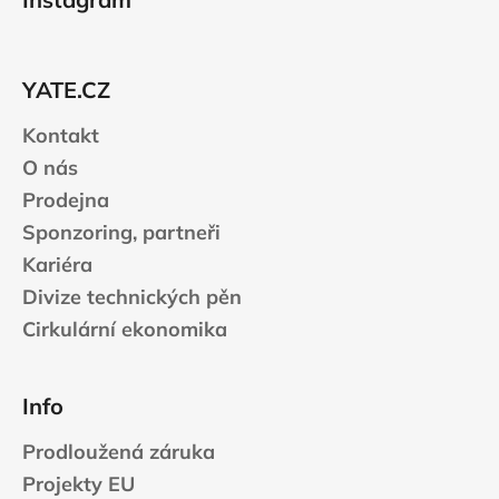
p
a
t
YATE.CZ
í
Kontakt
O nás
Prodejna
Sponzoring, partneři
Kariéra
Divize technických pěn
Cirkulární ekonomika
Info
Prodloužená záruka
Projekty EU